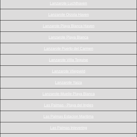
Lanzarote Luchthaven
Lanzarote Orzola Haven
Lanzarote Playa Blanca Haven
Lanzarote Playa Blanca
Lanzarote Puerto del Carmen
Lanzarote Villa Teguise
Lanzarote Vliegveld
Lanzarote Yaiza
Lanzarote-Muelle Playa Blanca
Las Palmas - Playa del Ingles
Las Palmas Estacion Maritima
Las Palmas Inlevering