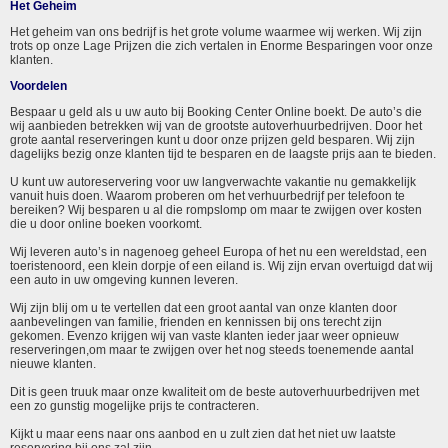
Het Geheim
Het geheim van ons bedrijf is het grote volume waarmee wij werken. Wij zijn
trots op onze Lage Prijzen die zich vertalen in Enorme Besparingen voor onze
klanten.
Voordelen
Bespaar u geld als u uw auto bij Booking Center Online boekt. De auto’s die
wij aanbieden betrekken wij van de grootste autoverhuurbedrijven. Door het
grote aantal reserveringen kunt u door onze prijzen geld besparen. Wij zijn
dagelijks bezig onze klanten tijd te besparen en de laagste prijs aan te bieden.
U kunt uw autoreservering voor uw langverwachte vakantie nu gemakkelijk
vanuit huis doen. Waarom proberen om het verhuurbedrijf per telefoon te
bereiken? Wij besparen u al die rompslomp om maar te zwijgen over kosten
die u door online boeken voorkomt.
Wij leveren auto’s in nagenoeg geheel Europa of het nu een wereldstad, een
toeristenoord, een klein dorpje of een eiland is. Wij zijn ervan overtuigd dat wij
een auto in uw omgeving kunnen leveren.
Wij zijn blij om u te vertellen dat een groot aantal van onze klanten door
aanbevelingen van familie, frienden en kennissen bij ons terecht zijn
gekomen. Evenzo krijgen wij van vaste klanten ieder jaar weer opnieuw
reserveringen,om maar te zwijgen over het nog steeds toenemende aantal
nieuwe klanten.
Dit is geen truuk maar onze kwaliteit om de beste autoverhuurbedrijven met
een zo gunstig mogelijke prijs te contracteren.
Kijkt u maar eens naar ons aanbod en u zult zien dat het niet uw laatste
reservering bij ons zal zijn.