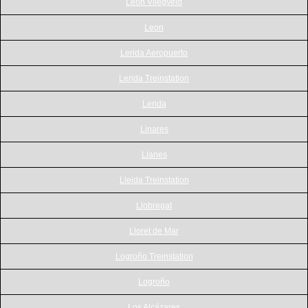
Leon Vliegveld
Leon
Lerida Aeropuerto
Lerida Treinstation
Lerida
Linares
Llanes
Lleida Treinstation
Llobregat
Lloret de Mar
Logroño Treinstation
Logroño
Los Alcázares