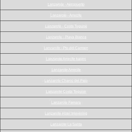
Lanzarote - Aeropuerto
Lanzarote - Arrecife
Lanzarote - Costa Teguise
Lanzarote - Playa Blanca
Lanzarote - Pto.del Carmen
Lanzarote Arrecife haven
Lanzarote Arrecife
Lanzarote Charco del Palo
Lanzarote Costa Teguise
Lanzarote Famara
Lanzarote Hotel Inlevering
Lanzarote La Santa