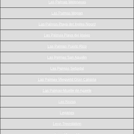
Las Palmas Meloneras
Las Palmas Mogan
Las Palmas Playa del Ingles Noord
Las Palmas Playa del Ingles
Las Palmas Puerto Rico
Las Palmas San Agustín
Las Palmas Sebadal
Las Palmas Vliegveld Gran Canaria
Las Palmas-Muelle de Agaete
Las Rozas
Leganes
Leon Treinstation