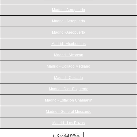
Madrid - Aeropuerto
Madrid - Aeropuerto
Madrid - Aeropuerto
Madrid - Alcobendas
Madrid - Alcorcon
Madrid - Collado Mediano
Madrid - Coslada
Madrid - Dtor. Esquerdo
Madrid - Estación Chamartin
Madrid - General Moscardó
Madrid - Las Rozas