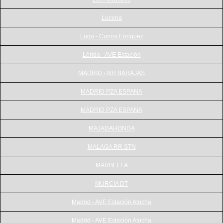
Lucena
Lugo - Curros Enriquez
Lérida - AVE Estación
MADRID - NH BARAJAS
MADRID PZA ESPANA
MADRID PZA ESPANA
MAJADAHONDA
MALAGA RR STN
MARBELLA
MURCIA DT
Madrid - AVE Estación Atocha
Madrid - AVE Estación Atocha