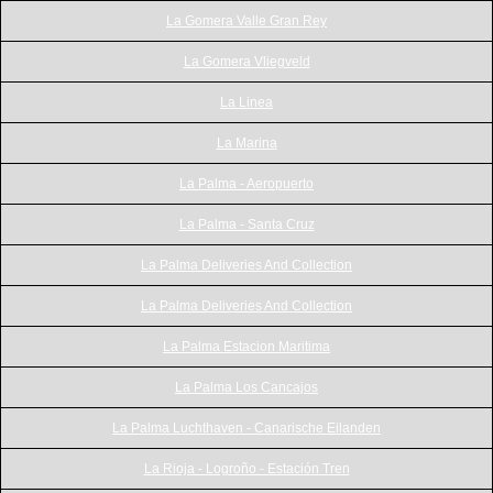
La Gomera Valle Gran Rey
La Gomera Vliegveld
La Linea
La Marina
La Palma - Aeropuerto
La Palma - Santa Cruz
La Palma Deliveries And Collection
La Palma Deliveries And Collection
La Palma Estacion Maritima
La Palma Los Cancajos
La Palma Luchthaven - Canarische Eilanden
La Rioja - Logroño - Estación Tren