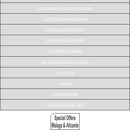
Las Palmas Playa del Ingles Norte
Las Palmas Playa del Ingles
Las Palmas Puerto Rico
Las Palmas San Agustín
Las Palmas Sebadal
Las Palmas-Muelle de Agaete
Las Rozas
Leganes
Leon Aeropuerto
Leon Estacion de Tren