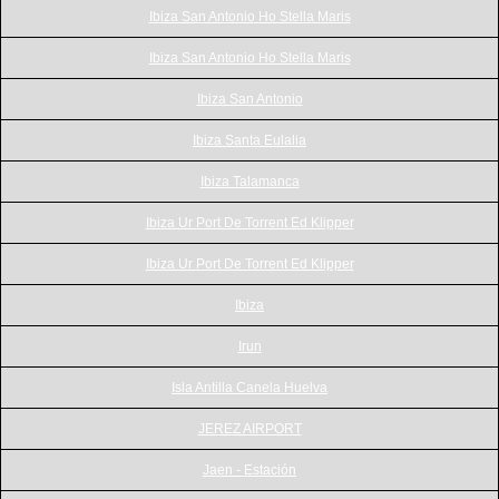
Ibiza San Antonio Ho Stella Maris
Ibiza San Antonio Ho Stella Maris
Ibiza San Antonio
Ibiza Santa Eulalia
Ibiza Talamanca
Ibiza Ur Port De Torrent Ed Klipper
Ibiza Ur Port De Torrent Ed Klipper
Ibiza
Irun
Isla Antilla Canela Huelva
JEREZ AIRPORT
Jaen - Estación