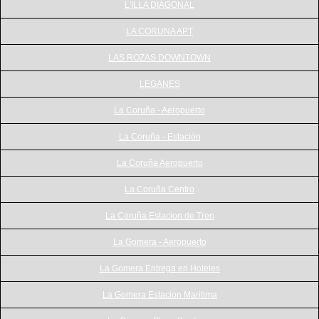
L'ILLA DIAGONAL
LA CORUNA APT
LAS ROZAS DOWNTOWN
LEGANES
La Coruña - Aeropuerto
La Coruña - Estación
La Coruña Aeropuerto
La Coruña Centro
La Coruña Estacion de Tren
La Gomera - Aeropuerto
La Gomera Entrega en Hoteles
La Gomera Estacion Maritima