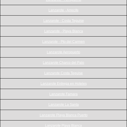
Lanzarote - Arrecife
Lanzarote - Costa Teguise
Lanzarote - Playa Blanca
Lanzarote - Pto.del Carmen
Lanzarote Aeropuerto
Lanzarote Charco del Palo
Lanzarote Costa Teguise
Lanzarote Entrega en Hoteles
Lanzarote Famara
Lanzarote La Santa
Lanzarote Playa Blanca Puerto
Lanzarote Playa Blanca