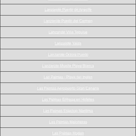
Lanzarote Puerto de Arrecife
Lanzarote Puerto del Carmen
Lanzarote Villa Teguise
Lanzarote Yaiza
Lanzarote Órzola Puerto
Lanzarote-Muelle Playa Blanca
Las Palmas - Playa del Ingles
Las Palmas Aeropuerto Gran Canaria
Las Palmas Entrega en Hoteles
Las Palmas Estacion Maritima
Las Palmas Meloneras
Las Palmas Mogan