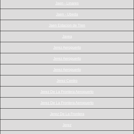
Jaen - Linares
Jaen - Ubeda
Jaen Estacion de Tren
Javea
Jerez Aeropuerto
Jerez Aeropuerto
Jerez Aeropuerto
Jerez Centro
Jerez De La Frontera Aeropuerto
Jerez De La Frontera Aeropuerto
Jerez De La Frontera
Jerez