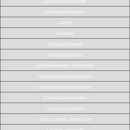
La Gomera Playa Santiago
La Gomera Valle Gran Rey
La Linea
La Marina
La Palma - Aeropuerto
La Palma - Santa Cruz
La Palma Aeropuerto - Islas Canarias
La Palma Entregas And Coleccion
La Palma Entregas And Coleccion
La Palma Estacion Maritima
La Palma Los Cancajos
La Rioja - Logroño - Estación Tren
Lanzarote - Aeropuerto