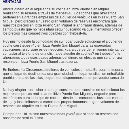
VENTAJAS
Ahorre dinero en el alquiler de su coche en Ibiza Puerto San Miguel
realizando su reserva a través de thebest-4u. Los coches que ofrecemos
pertenecen a grandes empresas de alquiler de vehículos en Ibiza Puerto San
Miguel, pero gracias a nuestro gran volumen de reservas encontrará que
nuestros precios en Ibiza Puerto San Miguel le ahorraran dinero, además de
tiempo puesto que no necesitará seguir buscando ya que intentamos ofrecer
los precios más competitivos posibles con thebest-4u.
Hoy mismo desde la comodidad de su hogar puede solucionar el alquiler de
coche con thebest-4u en Ibiza Puerto San Miguel para las esperadas
vacaciones, si su viaje es de negocios, ¿para qué perder el tiempo intentando
contactar al teléfono de una oficina de alquiler de coches? en thebest-4u le
ahorramos todos esos pasos además del dinero en efectivo que se ahorrará
reserva en Ibiza Puerto San Miguel tras reserva.
En thebest-4u Ofrecemos alquileres de vehículos en toda Europa, no importa
que su lugar de destino sea una gran ciudad, un lugar turístico, un entrañable
pueblo, o una de las islas, seguro que disponemos de un proveedor cerca de
Ud.
No hay ningún truco, sino el trabajo constante que consiste en seleccionar las
mejores empresas rent a car en Ibiza Puerto San Miguel y negociar precios
económicos para todo tipo de coches, desde los compactos hasta los coches
de lujo y los minibuses, a cambio les proporcionamos un gran volumen de
reservas de alquiler en Ibiza Puerto San Miguel.
Compruebe Ud. mismo nuestras ofertas y verá que si hace su reserva con
nosotros no será la última.