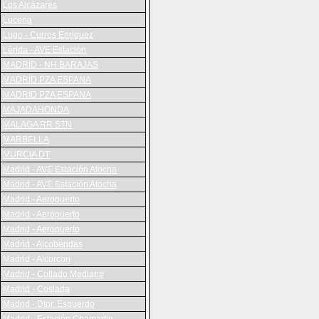
Los Alcázares
Lucena
Lugo - Curros Enriquez
Lérida - AVE Estación
MADRID - NH BARAJAS
MADRID PZA ESPANA
MADRID PZA ESPANA
MAJADAHONDA
MALAGA RR STN
MARBELLA
MURCIA DT
Madrid - AVE Estación Atocha
Madrid - AVE Estación Atocha
Madrid - Aeropuerto
Madrid - Aeropuerto
Madrid - Aeropuerto
Madrid - Alcobendas
Madrid - Alcorcon
Madrid - Collado Mediano
Madrid - Coslada
Madrid - Dtor. Esquerdo