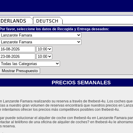
Por favor, seleccione los datos de Recogida y Entrega deseados:
PRECIOS SEMANALES
 en Lanzarote Famara realizando su reserva a través de thebest-4u. Los coches q
cias a nuestro gran volumen de reservas encontrará que nuestros precios en Lanz
 intentamos ofrecer los precios más competitivos posibles con thebest-4u.
 puede solucionar el alquiler de coche con thebest-4u en Lanzarote Famara para 
tactar al teléfono de una oficina de alquiler de coches? en thebest-4u le ahorra
s reserva.