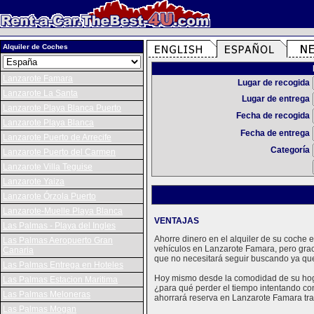
Alquiler de Coches
Lanzarote Famara
Lugar de recogida
Lanzarote La Santa
Lugar de entrega
Lanzarote Playa Blanca Puerto
Fecha de recogida
Lanzarote Playa Blanca
Fecha de entrega
Lanzarote Puerto de Arrecife
Categoría
Lanzarote Puerto del Carmen
Lanzarote Villa Teguise
Lanzarote Yaiza
Lanzarote Órzola Puerto
Lanzarote-Muelle Playa Blanca
VENTAJAS
Las Palmas - Playa del Ingles
Ahorre dinero en el alquiler de su coche
Las Palmas Aeropuerto Gran
vehículos en Lanzarote Famara, pero gra
Canaria
que no necesitará seguir buscando ya que
Las Palmas Entrega en Hoteles
Hoy mismo desde la comodidad de su hogar
Las Palmas Estacion Maritima
¿para qué perder el tiempo intentando con
Las Palmas Meloneras
ahorrará reserva en Lanzarote Famara tra
Las Palmas Mogan