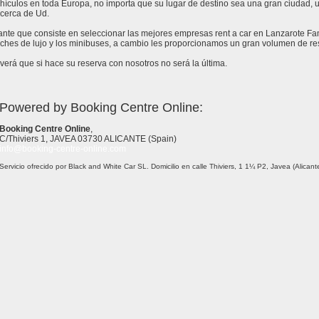
ículos en toda Europa, no importa que su lugar de destino sea una gran ciudad, un 
cerca de Ud.
stante que consiste en seleccionar las mejores empresas rent a car en Lanzarote F
ches de lujo y los minibuses, a cambio les proporcionamos un gran volumen de re
erá que si hace su reserva con nosotros no será la última.
Powered by Booking Centre Online:
Booking Centre Online
,
C/Thiviers 1, JAVEA 03730 ALICANTE (Spain)
info@booking-centre-online.com
Servicio ofrecido por Black and White Car SL. Domicilio en calle Thiviers, 1 1¼ P2, Javea (Alica