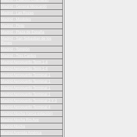
Madrid - Estación Chamartin
Madrid - General Moscardó
Madrid - Las Rozas
Madrid - Mostoles
Madrid - Pinto
Madrid - Plaza de España
Madrid - San Sebastian de los
Reyes
Madrid - Torrejón
Madrid - Tres Cantos
Madrid Aeropuerto Term 1-4
Madrid Aeropuerto Term 1-4
Madrid Aeropuerto Terminal 1
Madrid Aeropuerto Terminal 1
Madrid Aeropuerto Terminal 1
Madrid Aeropuerto Terminal 1
Madrid Aeropuerto Terminal 2 Y 3
Madrid Aeropuerto Terminal 4
Madrid Atocha (cerca estación)
Madrid Atocha Rrs Ave
Madrid Atocha
Madrid Avenida América