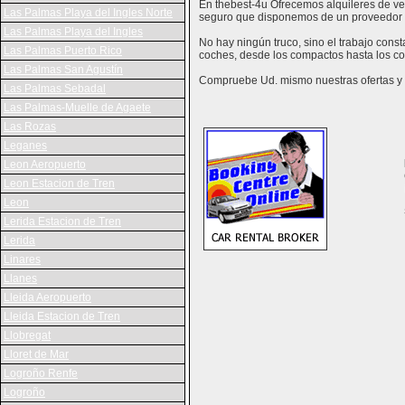
En thebest-4u Ofrecemos alquileres de veh
Las Palmas Playa del Ingles Norte
seguro que disponemos de un proveedor 
Las Palmas Playa del Ingles
No hay ningún truco, sino el trabajo con
Las Palmas Puerto Rico
coches, desde los compactos hasta los co
Las Palmas San Agustín
Compruebe Ud. mismo nuestras ofertas y v
Las Palmas Sebadal
Las Palmas-Muelle de Agaete
Las Rozas
Leganes
Leon Aeropuerto
Leon Estacion de Tren
Leon
Lerida Estacion de Tren
Lerida
Linares
Llanes
Lleida Aeropuerto
Lleida Estacion de Tren
Llobregat
Lloret de Mar
Logroño Renfe
Logroño