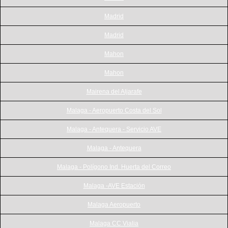
Madrid
Madrid
Mahon
Mahon
Mairena del Aljarafe
Malaga - Aeropuerto Costa del Sol
Malaga - Antequera - Servicio AVE
Malaga - Antequera
Malaga - Polígono Ind. Huerta del Correo
Malaga -AVE Estación
Malaga Aeropuerto
Malaga CC Vialia