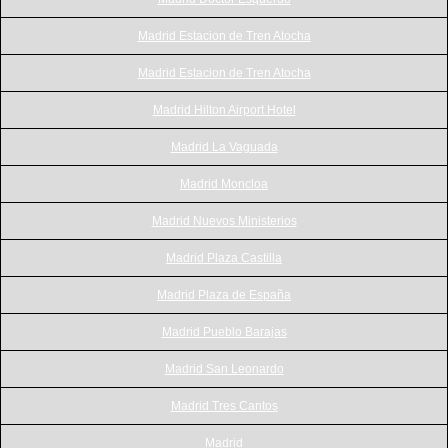
Madrid Estacion de Tren Atocha
Madrid Estacion de Tren Atocha
Madrid Hilton Airport Hotel
Madrid La Vaguada
Madrid Moncloa
Madrid Nuevos Ministerios
Madrid Plaza Castilla
Madrid Plaza de España
Madrid Pueblo Barajas
Madrid San Leonardo
Madrid Tres Cantos
Madrid