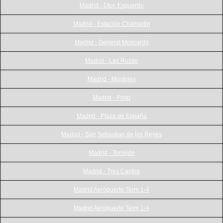
Madrid - Dtor. Esquerdo
Madrid - Estación Chamartin
Madrid - General Moscardó
Madrid - Las Rozas
Madrid - Mostoles
Madrid - Pinto
Madrid - Plaza de España
Madrid - San Sebastian de los Reyes
Madrid - Torrejón
Madrid - Tres Cantos
Madrid Aeropuerto Term 1-4
Madrid Aeropuerto Term 1-4