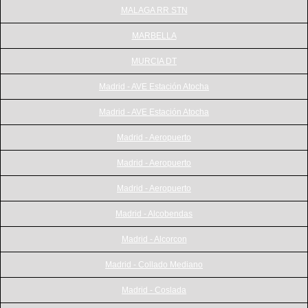
MALAGA RR STN
MARBELLA
MURCIA DT
Madrid - AVE Estación Atocha
Madrid - AVE Estación Atocha
Madrid - Aeropuerto
Madrid - Aeropuerto
Madrid - Aeropuerto
Madrid - Alcobendas
Madrid - Alcorcon
Madrid - Collado Mediano
Madrid - Coslada