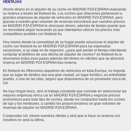
VENTAJAS
Ahorre dinero en el alquiler de su coche en MADRID PZA ESPANA realizando
su reserva a través de thebest-4u. Los coches que ofrecemos pertenecen a
grandes empresas de alquiler de vehículos en MADRID PZA ESPANA, pero
gracias a nuestro gran volumen de reservas encontrará que nuestros precios
en MADRID PZA ESPANA le ahorraran dinero, además de tiempo puesto que
no necesitará seguir buscando ya que intentamos ofrecer los precios más
competitivos posibles con thebest-4u.
Hoy mismo desde la comodidad de su hogar puede solucionar el alquiler de
coche con thebest-4u en MADRID PZA ESPANA para las esperadas
vacaciones, si su viaje es de negocios, ¿para qué perder el tiempo intentando
contactar al teléfono de una oficina de alquiler de coches? en thebest-4u le
ahorramos todos esos pasos además del dinero en efectivo que se ahorrará
reserva en MADRID PZA ESPANA tras reserva.
En thebest-4u Ofrecemos alquileres de vehículos en toda Europa, no importa
que su lugar de destino sea una gran ciudad, un lugar turístico, un entrañable
pueblo, o una de las islas, seguro que disponemos de un proveedor cerca de
Ud.
No hay ningún truco, sino el trabajo constante que consiste en seleccionar las
mejores empresas rent a car en MADRID PZA ESPANA y negociar precios
económicos para todo tipo de coches, desde los compactos hasta los coches
de lujo y los minibuses, a cambio les proporcionamos un gran volumen de
reservas de alquiler en MADRID PZA ESPANA.
Compruebe Ud. mismo nuestras ofertas y verá que si hace su reserva con
nosotros no será la última.