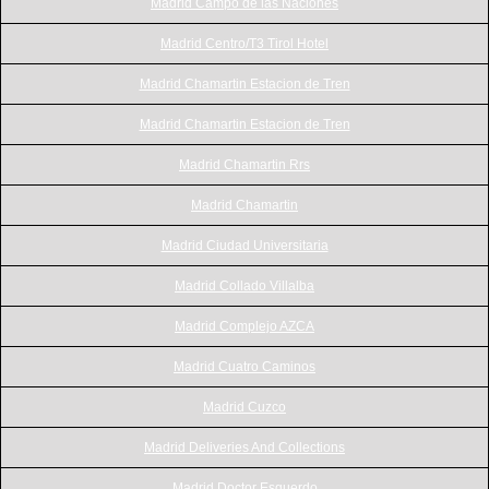
Madrid Campo de las Naciones
Madrid Centro/T3 Tirol Hotel
Madrid Chamartin Estacion de Tren
Madrid Chamartin Estacion de Tren
Madrid Chamartin Rrs
Madrid Chamartin
Madrid Ciudad Universitaria
Madrid Collado Villalba
Madrid Complejo AZCA
Madrid Cuatro Caminos
Madrid Cuzco
Madrid Deliveries And Collections
Madrid Doctor Esquerdo