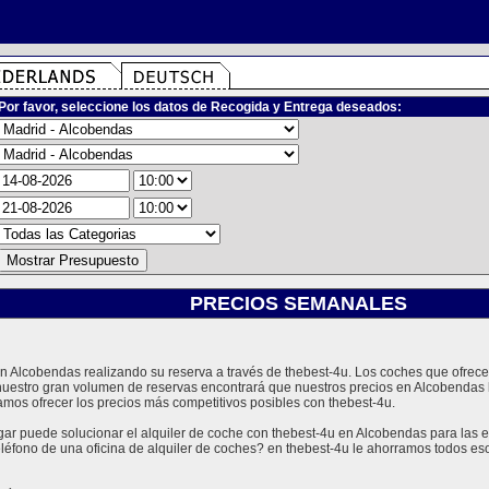
Por favor, seleccione los datos de Recogida y Entrega deseados:
PRECIOS SEMANALES
 en Alcobendas realizando su reserva a través de thebest-4u. Los coches que ofre
nuestro gran volumen de reservas encontrará que nuestros precios en Alcobendas
amos ofrecer los precios más competitivos posibles con thebest-4u.
 puede solucionar el alquiler de coche con thebest-4u en Alcobendas para las e
teléfono de una oficina de alquiler de coches? en thebest-4u le ahorramos todos e