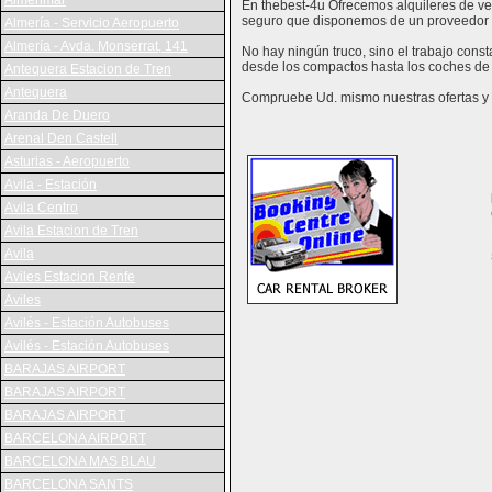
Almerimar
En thebest-4u Ofrecemos alquileres de veh
seguro que disponemos de un proveedor 
Almería - Servicio Aeropuerto
Almería - Avda. Monserrat, 141
No hay ningún truco, sino el trabajo cons
desde los compactos hasta los coches de 
Antequera Estacion de Tren
Antequera
Compruebe Ud. mismo nuestras ofertas y v
Aranda De Duero
Arenal Den Castell
Asturias - Aeropuerto
Avila - Estación
Avila Centro
Avila Estacion de Tren
Avila
Aviles Estacion Renfe
Aviles
Avilés - Estación Autobuses
Avilés - Estación Autobuses
BARAJAS AIRPORT
BARAJAS AIRPORT
BARAJAS AIRPORT
BARCELONA AIRPORT
BARCELONA MAS BLAU
BARCELONA SANTS