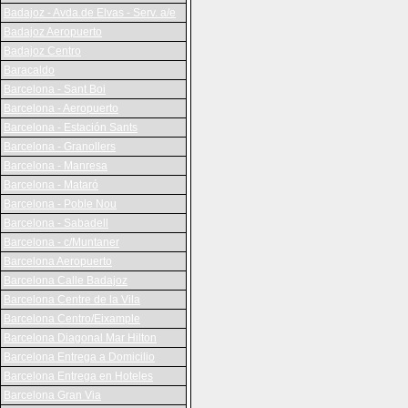
Badajoz - Avda.de Elvas - Serv. a/e
Badajoz Aeropuerto
Badajoz Centro
Baracaldo
Barcelona - Sant Boi
Barcelona - Aeropuerto
Barcelona - Estación Sants
Barcelona - Granollers
Barcelona - Manresa
Barcelona - Mataró
Barcelona - Poble Nou
Barcelona - Sabadell
Barcelona - c/Muntaner
Barcelona Aeropuerto
Barcelona Calle Badajoz
Barcelona Centre de la Vila
Barcelona Centro/Eixample
Barcelona Diagonal Mar Hilton
Barcelona Entrega a Domicilio
Barcelona Entrega en Hoteles
Barcelona Gran Via