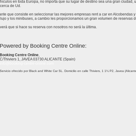
ículos en toda Europa, no importa que su lugar de destino sea una gran ciudad, un 
cerca de Ud.
tante que consiste en seleccionar las mejores empresas rent a car en Alcobendas 
lujo y los minibuses, a cambio les proporcionamos un gran volumen de reservas d
erá que si hace su reserva con nosotros no será la última.
Powered by Booking Centre Online:
Booking Centre Online
,
C/Thiviers 1, JAVEA 03730 ALICANTE (Spain)
info@booking-centre-online.com
Servicio ofrecido por Black and White Car SL. Domicilio en calle Thiviers, 1 1¼ P2, Javea (Alica