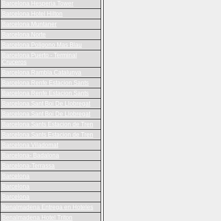
Barcelona Hesperia Tower
Barcelona Hotel Hilton
Barcelona Muntaner
Barcelona Norte
Barcelona Poligono Mas Blau
Barcelona Puerto - Terminal
Cruceros
Barcelona Rambla Catalunya
Barcelona Renfe Estacion Sants
Barcelona Renfe Estacion Sants
Barcelona Sant Boi De Llobregat
Barcelona Sant Boi De Llobregat
Barcelona Sants Estacion de Tren
Barcelona Sants Estacion de Tren
Barcelona Viladomat
Barcelona- Badalona
Barcelona-Terrassa
Barcelona
Barcelona
Barcelona
Benalmadena Entrega en Hoteles
Benalmadena Hotel Triton