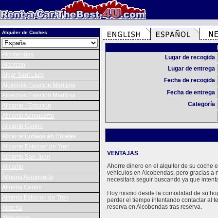
Alquiler de Coches
Alcobendas
Lugar de recogida
Alcorcon
Lugar de entrega
Algar Sant Lluis
Fecha de recogida
Algeciras Estacion Maritima
Fecha de entrega
Algeciras Estacion Maritima
Categoría
Alicante - Estación
Alicante Aeropuerto
Alicante Centro
Alicante Entrega en Hoteles
Alicante Estacion de Tren
VENTAJAS
Alicante San Juan
Ahorre dinero en el alquiler de su coche
Alicante
vehículos en Alcobendas, pero gracias a 
Almeria Aeropuerto
necesitará seguir buscando ya que intent
Almeria Centro
Hoy mismo desde la comodidad de su hogar
Almeria Estacion de Tren
perder el tiempo intentando contactar al 
reserva en Alcobendas tras reserva.
Almeria