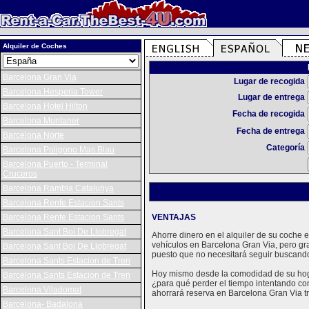
Alquiler de Coches
Barcelona Gran Via
Lugar de recogida
Barcelona Hesperia Tower
Lugar de entrega
Barcelona Hotel Hilton
Fecha de recogida
Barcelona Muntaner
Fecha de entrega
Barcelona Norte
Categoría
Barcelona Poligono Mas Blau
Barcelona Puerto - Terminal
Cruceros
Barcelona Rambla Catalunya
Barcelona Renfe Estacion Sants
Barcelona Renfe Estacion Sants
VENTAJAS
Barcelona Sant Boi De Llobregat
Ahorre dinero en el alquiler de su coche
vehículos en Barcelona Gran Via, pero gr
Barcelona Sant Boi De Llobregat
puesto que no necesitará seguir buscando
Barcelona Sants Estacion de Tren
Hoy mismo desde la comodidad de su hogar
Barcelona Sants Estacion de Tren
¿para qué perder el tiempo intentando con
Barcelona Viladomat
ahorrará reserva en Barcelona Gran Via tr
Barcelona- Badalona