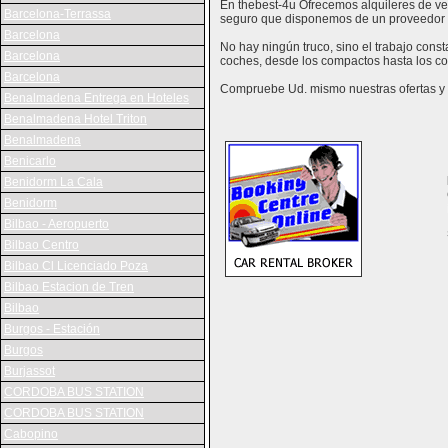
En thebest-4u Ofrecemos alquileres de veh
Barcelona-Terrassa
seguro que disponemos de un proveedor 
Barcelona
No hay ningún truco, sino el trabajo cons
Barcelona
coches, desde los compactos hasta los co
Barcelona
Compruebe Ud. mismo nuestras ofertas y v
Benalmadena Entrega en Hoteles
Benalmadena Hotel Triton
Benalmadena
Benicarlo
Benidorm La Cala
Benidorm
Bilbao - Aeropuerto
Bilbao Centro
Bilbao Cl Licenciado Poza
Bilbao Estacion de Tren
Bilbao
Burgos - Estación
Burgos
Burjassot
CORDOBA BUS STATION
CORDOBA BUS STATION
Cabopino