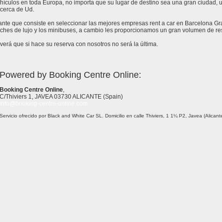
ículos en toda Europa, no importa que su lugar de destino sea una gran ciudad, un 
cerca de Ud.
tante que consiste en seleccionar las mejores empresas rent a car en Barcelona Gr
ches de lujo y los minibuses, a cambio les proporcionamos un gran volumen de res
erá que si hace su reserva con nosotros no será la última.
Powered by Booking Centre Online:
Booking Centre Online
,
C/Thiviers 1, JAVEA 03730 ALICANTE (Spain)
info@booking-centre-online.com
Servicio ofrecido por Black and White Car SL. Domicilio en calle Thiviers, 1 1¼ P2, Javea (Alica