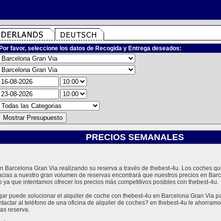
Por favor, seleccione los datos de Recogida y Entrega deseados:
PRECIOS SEMANALES
 en Barcelona Gran Via realizando su reserva a través de thebest-4u. Los coches 
acias a nuestro gran volumen de reservas encontrará que nuestros precios en Bar
 ya que intentamos ofrecer los precios más competitivos posibles con thebest-4u.
 puede solucionar el alquiler de coche con thebest-4u en Barcelona Gran Via par
tactar al teléfono de una oficina de alquiler de coches? en thebest-4u le ahorra
as reserva.