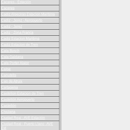
Caceres - Estación
Caceres
Cadiz Algeciras Estacion Maritima
Cadiz - Jerez - Aeropuerto
Cadiz - Jerez
Cadiz - Zona Franca
Cadiz Estacion Maritima
Cadiz Estacion de Tren
Cala Bosch
Cala Galdana
Cala Porter Alaior
Calpe
Canutells
Cap de Atruix
Cartagena
Castellon Estacion de Tren
Castellón Aeropuerto
Castellón
Chiclana
Ciudad Real - AVE Estación
Ciudad Real - Puerto Llano -AVE
Est