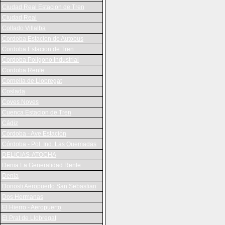
Ciudad Real Estacion de Tren
Ciudad Real
Collado Villalba
Cordoba Estacion de Autobus
Cordoba Estacion de Tren
Cordoba Poligono Industrial
Cordoba Renfe
Cornella de Llobregat
Coslada
Coves Noves
Cuenca Estacion de Tren
Cádiz
Córdoba - Ave Estación
Córdoba - Pol. Ind. Las Quemadas
DELICIAS-ATOCHA
Denia La Generalidad Renfe
Denia
Donosti Aeropuerto San Sebastian
Dos Hermanas
El Hierro - Aeropuerto
El Prat de Llobregat