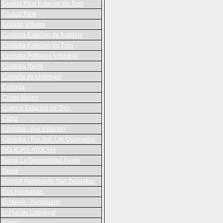
Ciudad Real Estacion de Tren
Ciudad Real
Collado Villalba
Cordoba Estacion de Autobus
Cordoba Estacion de Tren
Cordoba Poligono Industrial
Cordoba Renfe
Cornella de Llobregat
Coslada
Coves Noves
Cuenca Estacion de Tren
Cádiz
Córdoba - Ave Estación
Córdoba - Pol. Ind. Las Quemadas
DELICIAS-ATOCHA
Denia La Generalidad Renfe
Denia
Donosti Aeropuerto San Sebastian
Dos Hermanas
El Hierro - Aeropuerto
El Prat de Llobregat