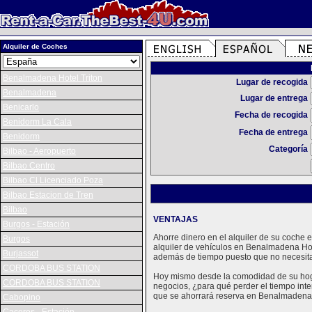
Alquiler de Coches
Benalmadena Hotel Triton
Lugar de recogida
Benalmadena
Lugar de entrega
Benicarlo
Fecha de recogida
Benidorm La Cala
Fecha de entrega
Benidorm
Categoría
Bilbao - Aeropuerto
Bilbao Centro
Bilbao Cl Licenciado Poza
Bilbao Estacion de Tren
Bilbao
VENTAJAS
Burgos - Estación
Ahorre dinero en el alquiler de su coche
Burgos
alquiler de vehículos en Benalmadena Hot
Burjassot
además de tiempo puesto que no necesitar
CORDOBA BUS STATION
Hoy mismo desde la comodidad de su hogar
CORDOBA BUS STATION
negocios, ¿para qué perder el tiempo inte
que se ahorrará reserva en Benalmadena H
Cabopino