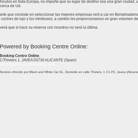
ículos en toda Europa, no importa que su lugar de destino sea una gran ciudad, un 
cerca de Ud.
tante que consiste en seleccionar las mejores empresas rent a car en Benalmadena
 coches de lujo y los minibuses, a cambio les proporcionamos un gran volumen de
erá que si hace su reserva con nosotros no será la última.
Powered by Booking Centre Online:
Booking Centre Online
,
C/Thiviers 1, JAVEA 03730 ALICANTE (Spain)
info@booking-centre-online.com
Servicio ofrecido por Black and White Car SL. Domicilio en calle Thiviers, 1 1¼ P2, Javea (Alica