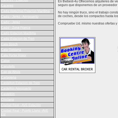
Caceres - Estación
En thebest-4u Ofrecemos alquileres de veh
seguro que disponemos de un proveedor 
Caceres
Cadiz Algeciras Estacion Maritima
No hay ningún truco, sino el trabajo cons
de coches, desde los compactos hasta los
Cadiz - Jerez - Aeropuerto
Cadiz - Jerez
Compruebe Ud. mismo nuestras ofertas y v
Cadiz - Zona Franca
Cadiz Estacion Maritima
Cadiz Estacion de Tren
Cala Bosch
Cala Galdana
Cala Porter Alaior
Calpe
Canutells
Cap de Atruix
Cartagena
Castellon Estacion de Tren
Castellón Aeropuerto
Castellón
Chiclana
Ciudad Real - AVE Estación
Ciudad Real - Puerto Llano -AVE
Est