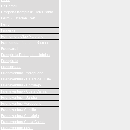
Elche
Es Castell
Estepona Kempinski Hotel Bahia
Ferrol - Estación Tren
Ferrol
Figueras
Formentera Club Maryland
Formentera Puerto La Sabina
Fuencarral
Fuengirola Entrega en Hoteles
Fuengirola
Fuenlabrada
Fuerteventura - Aeropuerto
Fuerteventura - Caleta de Fuste
Fuerteventura - Corralejo
Fuerteventura - Costa Calma
Fuerteventura - Jandia
Fuerteventura Aeropuerto
Fuerteventura Castillo
Fuerteventura Corralejo
Fuerteventura Costa Calma
Fuerteventura Fuste