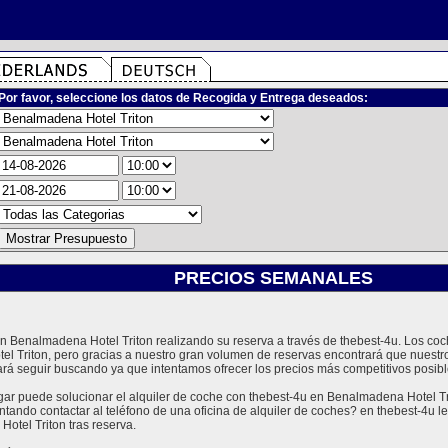
Por favor, seleccione los datos de Recogida y Entrega deseados:
PRECIOS SEMANALES
 en Benalmadena Hotel Triton realizando su reserva a través de thebest-4u. Los 
el Triton, pero gracias a nuestro gran volumen de reservas encontrará que nuestr
á seguir buscando ya que intentamos ofrecer los precios más competitivos posibl
 puede solucionar el alquiler de coche con thebest-4u en Benalmadena Hotel Trit
ntando contactar al teléfono de una oficina de alquiler de coches? en thebest-4u
otel Triton tras reserva.