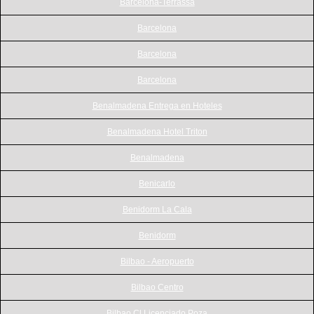
Barcelona-Terrassa
Barcelona
Barcelona
Barcelona
Benalmadena Entrega en Hoteles
Benalmadena Hotel Triton
Benalmadena
Benicarlo
Benidorm La Cala
Benidorm
Bilbao - Aeropuerto
Bilbao Centro
Bilbao Cl Licenciado Poza