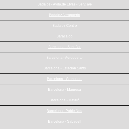
Badajoz - Avda.de Elvas - Serv. a/e
Badajoz Aeropuerto
Badajoz Centro
Baracaldo
Barcelona - Sant Boi
Barcelona - Aeropuerto
Barcelona - Estación Sants
Barcelona - Granollers
Barcelona - Manresa
Barcelona - Mataró
Barcelona - Poble Nou
Barcelona - Sabadell