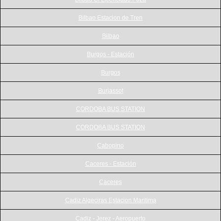
Bilbao Estacion de Tren
Bilbao
Burgos - Estación
Burgos
Burjassot
CORDOBA BUS STATION
CORDOBA BUS STATION
Cabopino
Caceres - Estación
Caceres
Cadiz Algeciras Estacion Maritima
Cadiz - Jerez - Aeropuerto