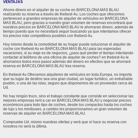
VENTAJAS
Ahorre dinero en el alquiler de su coche en BARCELONA MAS BLAU
realizando su reserva a través de thebest-4u. Los coches que ofrecemos
pertenecen a grandes empresas de alquiler de vehículos en BARCELONA
MAS BLAU, pero gracias a nuestro gran volumen de reservas encontrará que
nuestros precios en BARCELONA MAS BLAU le ahorraran dinero, además de
tiempo puesto que no necesitará seguir buscando ya que intentamos ofrecer
los precios más competitivos posibles con thebest-4u.
Hoy mismo desde la comodidad de su hogar puede solucionar el alquiler de
coche con thebest-4u en BARCELONA MAS BLAU para las esperadas
vacaciones, si su viaje es de negocios, ¿para qué perder el tiempo intentando
contactar al teléfono de una oficina de alquiler de coches? en thebest-4u le
ahorramos todos esos pasos además del dinero en efectivo que se ahorrará
reserva en BARCELONA MAS BLAU tras reserva.
En thebest-4u Ofrecemos alquileres de vehículos en toda Europa, no importa
que su lugar de destino sea una gran ciudad, un lugar turístico, un entrañable
pueblo, o una de las islas, seguro que disponemos de un proveedor cerca de
Ud.
No hay ningún truco, sino el trabajo constante que consiste en seleccionar las
mejores empresas rent a car en BARCELONA MAS BLAU y negociar precios
económicos para todo tipo de coches, desde los compactos hasta los coches
de lujo y los minibuses, a cambio les proporcionamos un gran volumen de
reservas de alquiler en BARCELONA MAS BLAU.
Compruebe Ud. mismo nuestras ofertas y verá que si hace su reserva con
nosotros no será la última.