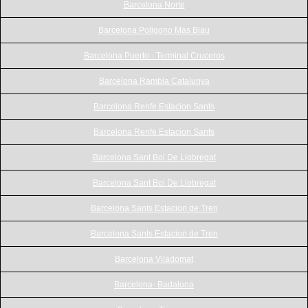
Barcelona Norte
Barcelona Poligono Mas Blau
Barcelona Puerto - Terminal Cruceros
Barcelona Rambla Catalunya
Barcelona Renfe Estacion Sants
Barcelona Renfe Estacion Sants
Barcelona Sant Boi De Llobregat
Barcelona Sant Boi De Llobregat
Barcelona Sants Estacion de Tren
Barcelona Sants Estacion de Tren
Barcelona Viladomat
Barcelona- Badalona