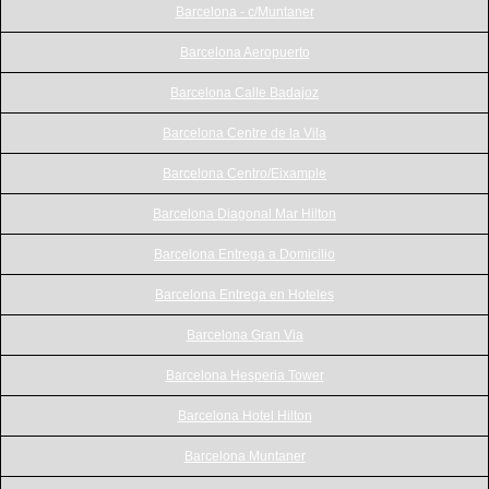
Barcelona - c/Muntaner
Barcelona Aeropuerto
Barcelona Calle Badajoz
Barcelona Centre de la Vila
Barcelona Centro/Eixample
Barcelona Diagonal Mar Hilton
Barcelona Entrega a Domicilio
Barcelona Entrega en Hoteles
Barcelona Gran Via
Barcelona Hesperia Tower
Barcelona Hotel Hilton
Barcelona Muntaner