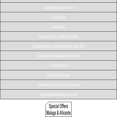
Castellón Aeropuerto
Castellón
Chiclana
Ciudad Real - AVE Estación
Ciudad Real - Puerto Llano -AVE Est
Ciudad Real Estacion de Tren
Ciudad Real
Collado Villalba
Cordoba Estacion de Autobus
Cordoba Estacion de Tren