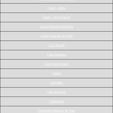
Cadiz - Jerez
Cadiz - Zona Franca
Cadiz Estacion Maritima
Cadiz Estacion de Tren
Cala Bosch
Cala Galdana
Cala Porter Alaior
Calpe
Canutells
Cap de Atruix
Cartagena
Castellon Estacion de Tren