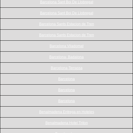
Barcelona Sant Boi De Llobregat
Barcelona Sant Boi De Llobregat
Barcelona Sants Estacion de Tren
Barcelona Sants Estacion de Tren
Barcelona Viladomat
Barcelona- Badalona
Barcelona-Terrassa
Barcelona
Barcelona
Barcelona
Benalmadena Entrega en Hoteles
Benalmadena Hotel Triton