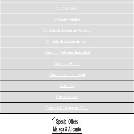
Ciudad Real
Collado Villalba
Cordoba Estacion de Autobus
Cordoba Estacion de Tren
Cordoba Poligono Industrial
Cordoba Renfe
Cornella de Llobregat
Coslada
Coves Noves
Cuenca Estacion de Tren