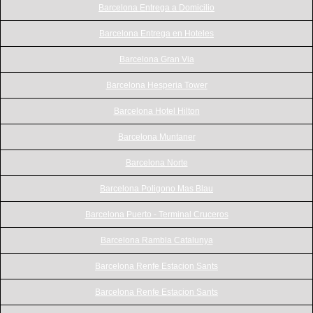
Barcelona Entrega a Domicilio
Barcelona Entrega en Hoteles
Barcelona Gran Via
Barcelona Hesperia Tower
Barcelona Hotel Hilton
Barcelona Muntaner
Barcelona Norte
Barcelona Poligono Mas Blau
Barcelona Puerto - Terminal Cruceros
Barcelona Rambla Catalunya
Barcelona Renfe Estacion Sants
Barcelona Renfe Estacion Sants