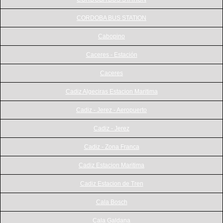
CORDOBA BUS STATION
Cabopino
Caceres - Estación
Caceres
Cadiz Algeciras Estacion Maritima
Cadiz - Jerez - Aeropuerto
Cadiz - Jerez
Cadiz - Zona Franca
Cadiz Estacion Maritima
Cadiz Estacion de Tren
Cala Bosch
Cala Galdana