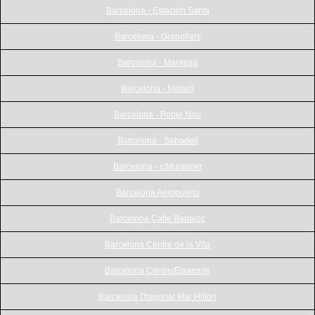
Barcelona - Estación Sants
Barcelona - Granollers
Barcelona - Manresa
Barcelona - Mataró
Barcelona - Poble Nou
Barcelona - Sabadell
Barcelona - c/Muntaner
Barcelona Aeropuerto
Barcelona Calle Badajoz
Barcelona Centre de la Vila
Barcelona Centro/Eixample
Barcelona Diagonal Mar Hilton