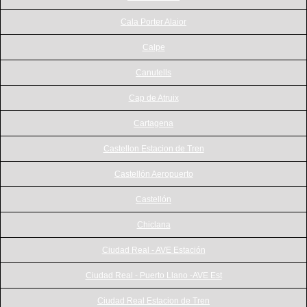
Cala Porter Alaior
Calpe
Canutells
Cap de Atruix
Cartagena
Castellon Estacion de Tren
Castellón Aeropuerto
Castellón
Chiclana
Ciudad Real - AVE Estación
Ciudad Real - Puerto Llano -AVE Est
Ciudad Real Estacion de Tren