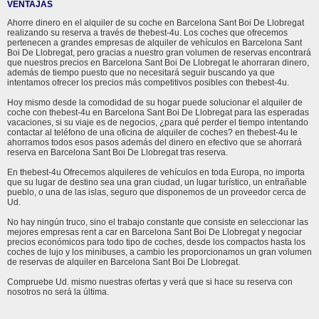
VENTAJAS
Ahorre dinero en el alquiler de su coche en Barcelona Sant Boi De Llobregat
realizando su reserva a través de thebest-4u. Los coches que ofrecemos
pertenecen a grandes empresas de alquiler de vehículos en Barcelona Sant
Boi De Llobregat, pero gracias a nuestro gran volumen de reservas encontrará
que nuestros precios en Barcelona Sant Boi De Llobregat le ahorraran dinero,
además de tiempo puesto que no necesitará seguir buscando ya que
intentamos ofrecer los precios más competitivos posibles con thebest-4u.
Hoy mismo desde la comodidad de su hogar puede solucionar el alquiler de
coche con thebest-4u en Barcelona Sant Boi De Llobregat para las esperadas
vacaciones, si su viaje es de negocios, ¿para qué perder el tiempo intentando
contactar al teléfono de una oficina de alquiler de coches? en thebest-4u le
ahorramos todos esos pasos además del dinero en efectivo que se ahorrará
reserva en Barcelona Sant Boi De Llobregat tras reserva.
En thebest-4u Ofrecemos alquileres de vehículos en toda Europa, no importa
que su lugar de destino sea una gran ciudad, un lugar turístico, un entrañable
pueblo, o una de las islas, seguro que disponemos de un proveedor cerca de
Ud.
No hay ningún truco, sino el trabajo constante que consiste en seleccionar las
mejores empresas rent a car en Barcelona Sant Boi De Llobregat y negociar
precios económicos para todo tipo de coches, desde los compactos hasta los
coches de lujo y los minibuses, a cambio les proporcionamos un gran volumen
de reservas de alquiler en Barcelona Sant Boi De Llobregat.
Compruebe Ud. mismo nuestras ofertas y verá que si hace su reserva con
nosotros no será la última.