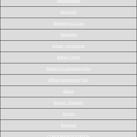
Benalmadena
Benicarlo
Benidorm La Cala
Benidorm
Bilbao - Aeropuerto
Bilbao Centro
Bilbao Cl Licenciado Poza
Bilbao Estacion de Tren
Bilbao
Burgos - Estación
Burgos
Burjassot
CORDOBA BUS STATION