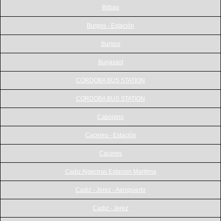
Bilbao
Burgos - Estación
Burgos
Burjassot
CORDOBA BUS STATION
CORDOBA BUS STATION
Cabopino
Caceres - Estación
Caceres
Cadiz Algeciras Estacion Maritima
Cadiz - Jerez - Aeropuerto
Cadiz - Jerez