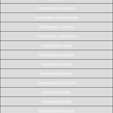
Fuerteventura - Aeropuerto
Fuerteventura - Caleta de Fuste
Fuerteventura - Corralejo
Fuerteventura - Costa Calma
Fuerteventura - Jandia
Fuerteventura Aeropuerto
Fuerteventura Castillo
Fuerteventura Corralejo
Fuerteventura Costa Calma
Fuerteventura Fuste
Fuerteventura Jandia
Fuerteventura Morro Jable