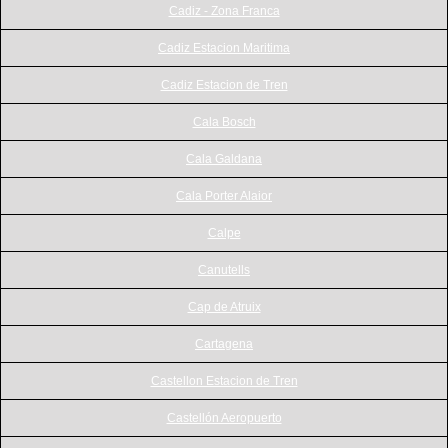
Cadiz - Zona Franca
Cadiz Estacion Maritima
Cadiz Estacion de Tren
Cala Bosch
Cala Galdana
Cala Porter Alaior
Calpe
Canutells
Cap de Atruix
Cartagena
Castellon Estacion de Tren
Castellón Aeropuerto