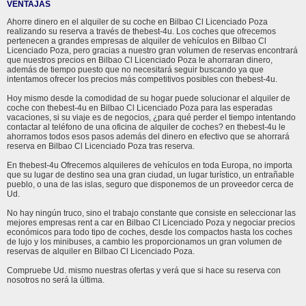
VENTAJAS
Ahorre dinero en el alquiler de su coche en Bilbao Cl Licenciado Poza
realizando su reserva a través de thebest-4u. Los coches que ofrecemos
pertenecen a grandes empresas de alquiler de vehículos en Bilbao Cl
Licenciado Poza, pero gracias a nuestro gran volumen de reservas encontrará
que nuestros precios en Bilbao Cl Licenciado Poza le ahorraran dinero,
además de tiempo puesto que no necesitará seguir buscando ya que
intentamos ofrecer los precios más competitivos posibles con thebest-4u.
Hoy mismo desde la comodidad de su hogar puede solucionar el alquiler de
coche con thebest-4u en Bilbao Cl Licenciado Poza para las esperadas
vacaciones, si su viaje es de negocios, ¿para qué perder el tiempo intentando
contactar al teléfono de una oficina de alquiler de coches? en thebest-4u le
ahorramos todos esos pasos además del dinero en efectivo que se ahorrará
reserva en Bilbao Cl Licenciado Poza tras reserva.
En thebest-4u Ofrecemos alquileres de vehículos en toda Europa, no importa
que su lugar de destino sea una gran ciudad, un lugar turístico, un entrañable
pueblo, o una de las islas, seguro que disponemos de un proveedor cerca de
Ud.
No hay ningún truco, sino el trabajo constante que consiste en seleccionar las
mejores empresas rent a car en Bilbao Cl Licenciado Poza y negociar precios
económicos para todo tipo de coches, desde los compactos hasta los coches
de lujo y los minibuses, a cambio les proporcionamos un gran volumen de
reservas de alquiler en Bilbao Cl Licenciado Poza.
Compruebe Ud. mismo nuestras ofertas y verá que si hace su reserva con
nosotros no será la última.