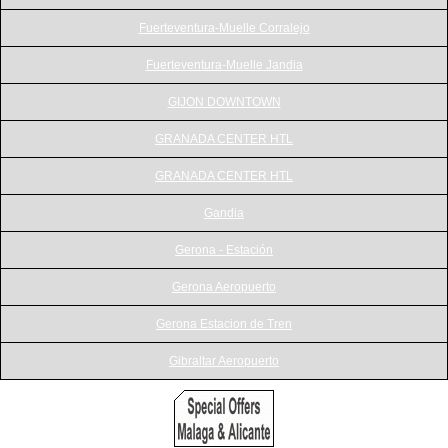
Fuerteventura-Muelle Corralejo
Fuerteventura-Muelle Jandia
GIJON DOWNTOWN
GRANADA CENTER HTL
GRANADA CENTER HTL
Gandia
Gerona - Estación
Gerona Aeropuerto
Gerona Estacion de Tren
Gibraltar Aeropuerto