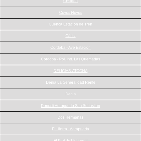
Coslada
Coves Noves
Cuenca Estacion de Tren
Cádiz
Córdoba - Ave Estación
Córdoba - Pol. Ind. Las Quemadas
DELICIAS-ATOCHA
Denia La Generalidad Renfe
Denia
Donosti Aeropuerto San Sebastian
Dos Hermanas
El Hierro - Aeropuerto
El Prat de Llobregat