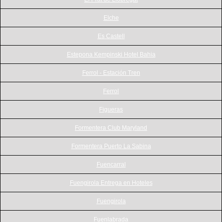
Elche
Es Castell
Estepona Kempinski Hotel Bahia
Ferrol - Estación Tren
Ferrol
Figueras
Formentera Club Maryland
Formentera Puerto La Sabina
Fuencarral
Fuengirola Entrega en Hoteles
Fuengirola
Fuenlabrada