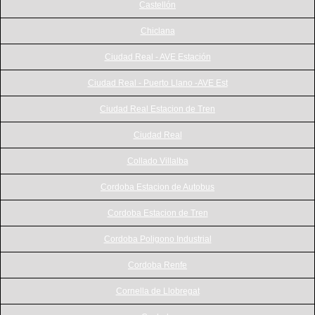
Castellón
Chiclana
Ciudad Real - AVE Estación
Ciudad Real - Puerto Llano -AVE Est
Ciudad Real Estacion de Tren
Ciudad Real
Collado Villalba
Cordoba Estacion de Autobus
Cordoba Estacion de Tren
Cordoba Poligono Industrial
Cordoba Renfe
Cornella de Llobregat