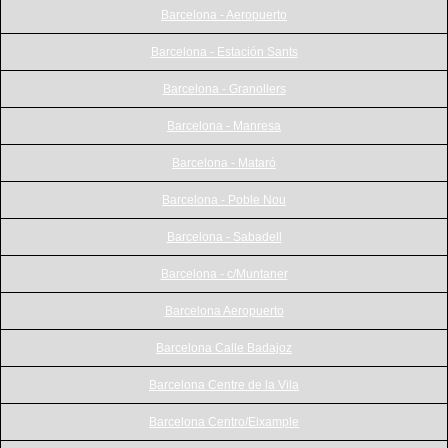
Barcelona - Aeropuerto
Barcelona - Estación Sants
Barcelona - Granollers
Barcelona - Manresa
Barcelona - Mataró
Barcelona - Poble Nou
Barcelona - Sabadell
Barcelona - c/Muntaner
Barcelona Aeropuerto
Barcelona Calle Badajoz
Barcelona Centre de la Vila
Barcelona Centro/Eixample