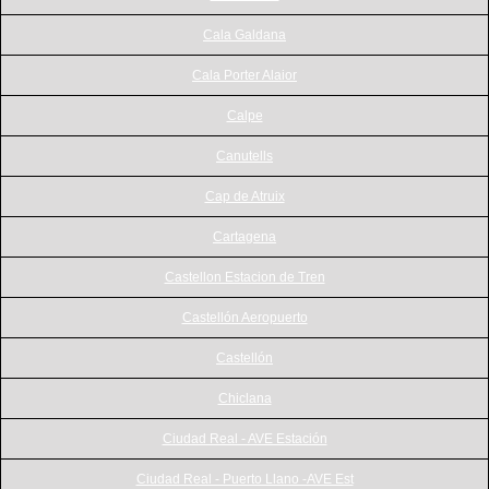
Cala Galdana
Cala Porter Alaior
Calpe
Canutells
Cap de Atruix
Cartagena
Castellon Estacion de Tren
Castellón Aeropuerto
Castellón
Chiclana
Ciudad Real - AVE Estación
Ciudad Real - Puerto Llano -AVE Est