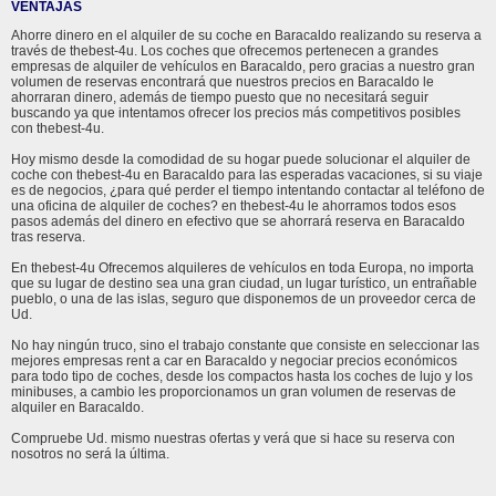
VENTAJAS
Ahorre dinero en el alquiler de su coche en Baracaldo realizando su reserva a
través de thebest-4u. Los coches que ofrecemos pertenecen a grandes
empresas de alquiler de vehículos en Baracaldo, pero gracias a nuestro gran
volumen de reservas encontrará que nuestros precios en Baracaldo le
ahorraran dinero, además de tiempo puesto que no necesitará seguir
buscando ya que intentamos ofrecer los precios más competitivos posibles
con thebest-4u.
Hoy mismo desde la comodidad de su hogar puede solucionar el alquiler de
coche con thebest-4u en Baracaldo para las esperadas vacaciones, si su viaje
es de negocios, ¿para qué perder el tiempo intentando contactar al teléfono de
una oficina de alquiler de coches? en thebest-4u le ahorramos todos esos
pasos además del dinero en efectivo que se ahorrará reserva en Baracaldo
tras reserva.
En thebest-4u Ofrecemos alquileres de vehículos en toda Europa, no importa
que su lugar de destino sea una gran ciudad, un lugar turístico, un entrañable
pueblo, o una de las islas, seguro que disponemos de un proveedor cerca de
Ud.
No hay ningún truco, sino el trabajo constante que consiste en seleccionar las
mejores empresas rent a car en Baracaldo y negociar precios económicos
para todo tipo de coches, desde los compactos hasta los coches de lujo y los
minibuses, a cambio les proporcionamos un gran volumen de reservas de
alquiler en Baracaldo.
Compruebe Ud. mismo nuestras ofertas y verá que si hace su reserva con
nosotros no será la última.