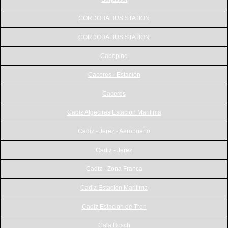
CORDOBA BUS STATION
CORDOBA BUS STATION
Cabopino
Caceres - Estación
Caceres
Cadiz Algeciras Estacion Maritima
Cadiz - Jerez - Aeropuerto
Cadiz - Jerez
Cadiz - Zona Franca
Cadiz Estacion Maritima
Cadiz Estacion de Tren
Cala Bosch