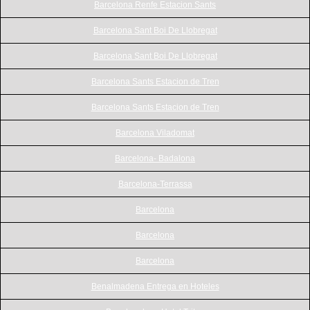
Barcelona Renfe Estacion Sants
Barcelona Sant Boi De Llobregat
Barcelona Sant Boi De Llobregat
Barcelona Sants Estacion de Tren
Barcelona Sants Estacion de Tren
Barcelona Viladomat
Barcelona- Badalona
Barcelona-Terrassa
Barcelona
Barcelona
Barcelona
Benalmadena Entrega en Hoteles