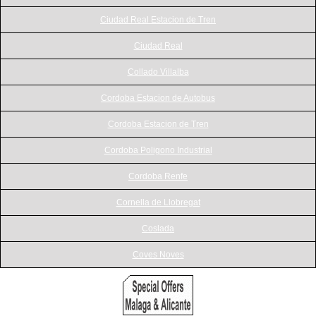
Ciudad Real Estacion de Tren
Ciudad Real
Collado Villalba
Cordoba Estacion de Autobus
Cordoba Estacion de Tren
Cordoba Poligono Industrial
Cordoba Renfe
Cornella de Llobregat
Coslada
Coves Noves