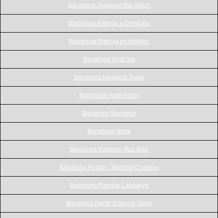
Barcelona Diagonal Mar Hilton
Barcelona Entrega a Domicilio
Barcelona Entrega en Hoteles
Barcelona Gran Via
Barcelona Hesperia Tower
Barcelona Hotel Hilton
Barcelona Muntaner
Barcelona Norte
Barcelona Poligono Mas Blau
Barcelona Puerto - Terminal Cruceros
Barcelona Rambla Catalunya
Barcelona Renfe Estacion Sants