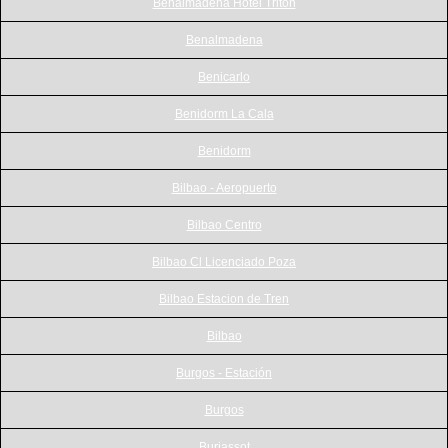
Benalmadena Hotel Triton
Benalmadena
Benicarlo
Benidorm La Cala
Benidorm
Bilbao - Aeropuerto
Bilbao Centro
Bilbao Cl Licenciado Poza
Bilbao Estacion de Tren
Bilbao
Burgos - Estación
Burgos
Burjassot