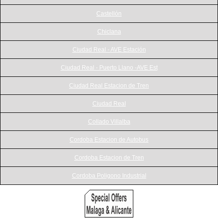
Castellón
Chiclana
Ciudad Real - AVE Estación
Ciudad Real - Puerto Llano -AVE Est
Ciudad Real Estacion de Tren
Ciudad Real
Collado Villalba
Cordoba Estacion de Autobus
Cordoba Estacion de Tren
Cordoba Poligono Industrial