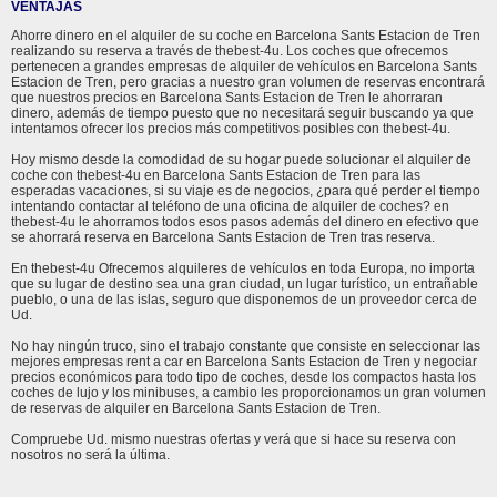
VENTAJAS
Ahorre dinero en el alquiler de su coche en Barcelona Sants Estacion de Tren
realizando su reserva a través de thebest-4u. Los coches que ofrecemos
pertenecen a grandes empresas de alquiler de vehículos en Barcelona Sants
Estacion de Tren, pero gracias a nuestro gran volumen de reservas encontrará
que nuestros precios en Barcelona Sants Estacion de Tren le ahorraran
dinero, además de tiempo puesto que no necesitará seguir buscando ya que
intentamos ofrecer los precios más competitivos posibles con thebest-4u.
Hoy mismo desde la comodidad de su hogar puede solucionar el alquiler de
coche con thebest-4u en Barcelona Sants Estacion de Tren para las
esperadas vacaciones, si su viaje es de negocios, ¿para qué perder el tiempo
intentando contactar al teléfono de una oficina de alquiler de coches? en
thebest-4u le ahorramos todos esos pasos además del dinero en efectivo que
se ahorrará reserva en Barcelona Sants Estacion de Tren tras reserva.
En thebest-4u Ofrecemos alquileres de vehículos en toda Europa, no importa
que su lugar de destino sea una gran ciudad, un lugar turístico, un entrañable
pueblo, o una de las islas, seguro que disponemos de un proveedor cerca de
Ud.
No hay ningún truco, sino el trabajo constante que consiste en seleccionar las
mejores empresas rent a car en Barcelona Sants Estacion de Tren y negociar
precios económicos para todo tipo de coches, desde los compactos hasta los
coches de lujo y los minibuses, a cambio les proporcionamos un gran volumen
de reservas de alquiler en Barcelona Sants Estacion de Tren.
Compruebe Ud. mismo nuestras ofertas y verá que si hace su reserva con
nosotros no será la última.