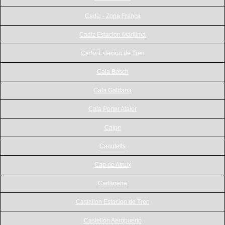
Cadiz - Zona Franca
Cadiz Estacion Maritima
Cadiz Estacion de Tren
Cala Bosch
Cala Galdana
Cala Porter Alaior
Calpe
Canutells
Cap de Atruix
Cartagena
Castellon Estacion de Tren
Castellón Aeropuerto