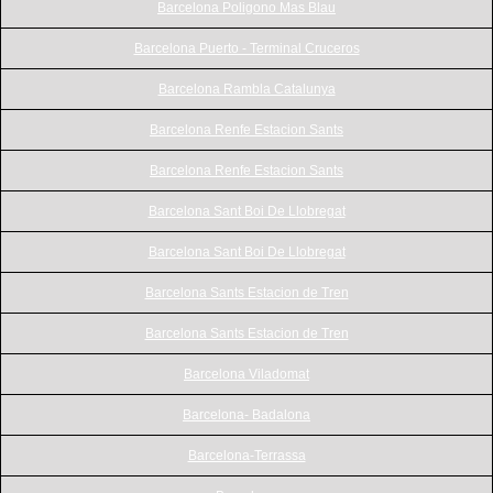
Barcelona Poligono Mas Blau
Barcelona Puerto - Terminal Cruceros
Barcelona Rambla Catalunya
Barcelona Renfe Estacion Sants
Barcelona Renfe Estacion Sants
Barcelona Sant Boi De Llobregat
Barcelona Sant Boi De Llobregat
Barcelona Sants Estacion de Tren
Barcelona Sants Estacion de Tren
Barcelona Viladomat
Barcelona- Badalona
Barcelona-Terrassa