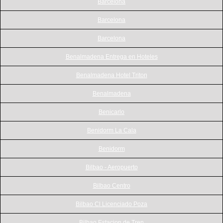
Barcelona
Barcelona
Barcelona
Benalmadena Entrega en Hoteles
Benalmadena Hotel Triton
Benalmadena
Benicarlo
Benidorm La Cala
Benidorm
Bilbao - Aeropuerto
Bilbao Centro
Bilbao Cl Licenciado Poza
Bilbao Estacion de Tren