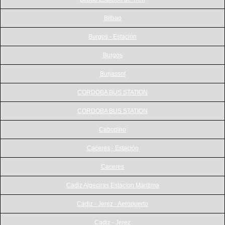
Bilbao
Burgos - Estación
Burgos
Burjassot
CORDOBA BUS STATION
CORDOBA BUS STATION
Cabopino
Caceres - Estación
Caceres
Cadiz Algeciras Estacion Maritima
Cadiz - Jerez - Aeropuerto
Cadiz - Jerez