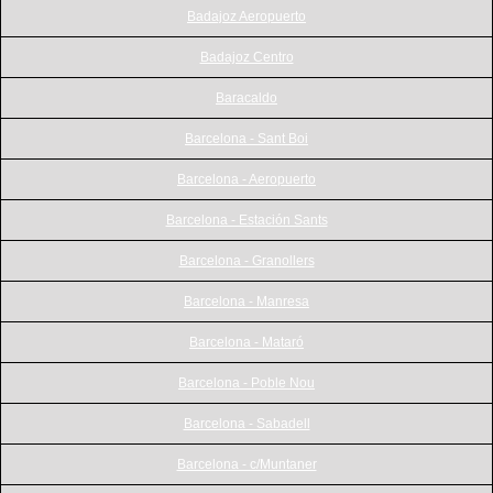
Badajoz Aeropuerto
Badajoz Centro
Baracaldo
Barcelona - Sant Boi
Barcelona - Aeropuerto
Barcelona - Estación Sants
Barcelona - Granollers
Barcelona - Manresa
Barcelona - Mataró
Barcelona - Poble Nou
Barcelona - Sabadell
Barcelona - c/Muntaner