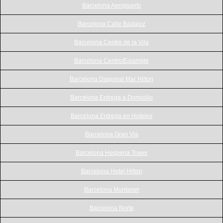
Barcelona Aeropuerto
Barcelona Calle Badajoz
Barcelona Centre de la Vila
Barcelona Centro/Eixample
Barcelona Diagonal Mar Hilton
Barcelona Entrega a Domicilio
Barcelona Entrega en Hoteles
Barcelona Gran Via
Barcelona Hesperia Tower
Barcelona Hotel Hilton
Barcelona Muntaner
Barcelona Norte