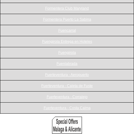
Formentera Club Maryland
Formentera Puerto La Sabina
Fuencarral
Fuengirola Entrega en Hoteles
Fuengirola
Fuenlabrada
Fuerteventura - Aeropuerto
Fuerteventura - Caleta de Fuste
Fuerteventura - Corralejo
Fuerteventura - Costa Calma