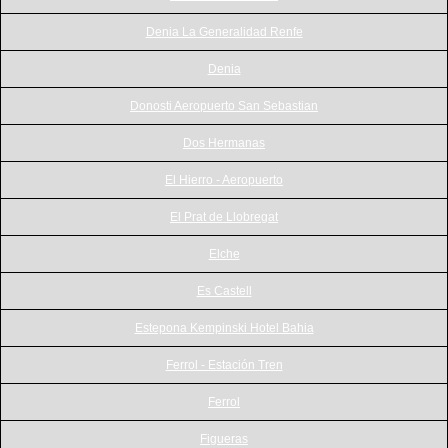
Denia La Generalidad Renfe
Denia
Donosti Aeropuerto San Sebastian
Dos Hermanas
El Hierro - Aeropuerto
El Prat de Llobregat
Elche
Es Castell
Estepona Kempinski Hotel Bahia
Ferrol - Estación Tren
Ferrol
Figueras