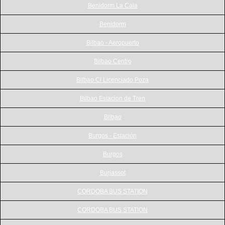
Benidorm La Cala
Benidorm
Bilbao - Aeropuerto
Bilbao Centro
Bilbao Cl Licenciado Poza
Bilbao Estacion de Tren
Bilbao
Burgos - Estación
Burgos
Burjassot
CORDOBA BUS STATION
CORDOBA BUS STATION