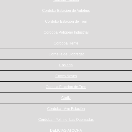
Cordoba Estacion de Autobus
Cordoba Estacion de Tren
Cordoba Poligono Industrial
Cordoba Renfe
Cornella de Llobregat
Coslada
Coves Noves
Cuenca Estacion de Tren
Cádiz
Córdoba - Ave Estación
Córdoba - Pol. Ind. Las Quemadas
DELICIAS-ATOCHA