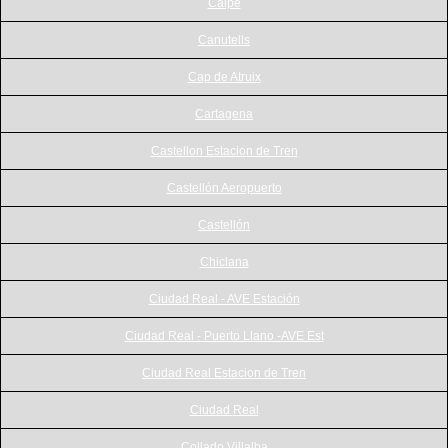
Calpe
Canutells
Cap de Atruix
Cartagena
Castellon Estacion de Tren
Castellón Aeropuerto
Castellón
Chiclana
Ciudad Real - AVE Estación
Ciudad Real - Puerto Llano -AVE Est
Ciudad Real Estacion de Tren
Ciudad Real
Collado Villalba