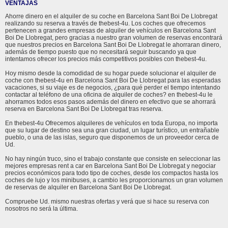
VENTAJAS
Ahorre dinero en el alquiler de su coche en Barcelona Sant Boi De Llobregat
realizando su reserva a través de thebest-4u. Los coches que ofrecemos
pertenecen a grandes empresas de alquiler de vehículos en Barcelona Sant
Boi De Llobregat, pero gracias a nuestro gran volumen de reservas encontrará
que nuestros precios en Barcelona Sant Boi De Llobregat le ahorraran dinero,
además de tiempo puesto que no necesitará seguir buscando ya que
intentamos ofrecer los precios más competitivos posibles con thebest-4u.
Hoy mismo desde la comodidad de su hogar puede solucionar el alquiler de
coche con thebest-4u en Barcelona Sant Boi De Llobregat para las esperadas
vacaciones, si su viaje es de negocios, ¿para qué perder el tiempo intentando
contactar al teléfono de una oficina de alquiler de coches? en thebest-4u le
ahorramos todos esos pasos además del dinero en efectivo que se ahorrará
reserva en Barcelona Sant Boi De Llobregat tras reserva.
En thebest-4u Ofrecemos alquileres de vehículos en toda Europa, no importa
que su lugar de destino sea una gran ciudad, un lugar turístico, un entrañable
pueblo, o una de las islas, seguro que disponemos de un proveedor cerca de
Ud.
No hay ningún truco, sino el trabajo constante que consiste en seleccionar las
mejores empresas rent a car en Barcelona Sant Boi De Llobregat y negociar
precios económicos para todo tipo de coches, desde los compactos hasta los
coches de lujo y los minibuses, a cambio les proporcionamos un gran volumen
de reservas de alquiler en Barcelona Sant Boi De Llobregat.
Compruebe Ud. mismo nuestras ofertas y verá que si hace su reserva con
nosotros no será la última.