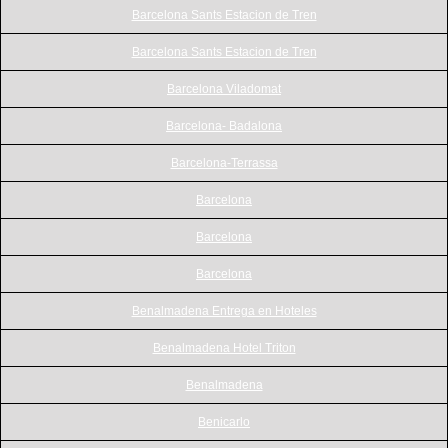
Barcelona Sants Estacion de Tren
Barcelona Sants Estacion de Tren
Barcelona Viladomat
Barcelona- Badalona
Barcelona-Terrassa
Barcelona
Barcelona
Barcelona
Benalmadena Entrega en Hoteles
Benalmadena Hotel Triton
Benalmadena
Benicarlo