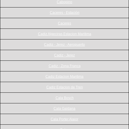
Cabopino
Caceres - Estación
Caceres
Cadiz Algeciras Estacion Maritima
Cadiz - Jerez - Aeropuerto
Cadiz - Jerez
Cadiz - Zona Franca
Cadiz Estacion Maritima
Cadiz Estacion de Tren
Cala Bosch
Cala Galdana
Cala Porter Alaior