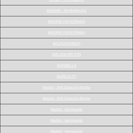
MADRID - NH BARAJAS
MADRID PZA ESPANA
MADRID PZA ESPANA
MAJADAHONDA
MALAGA RR STN
MARBELLA
MURCIA DT
Madrid - AVE Estación Atocha
Madrid - AVE Estación Atocha
Madrid - Aeropuerto
Madrid - Aeropuerto
Madrid - Aeropuerto