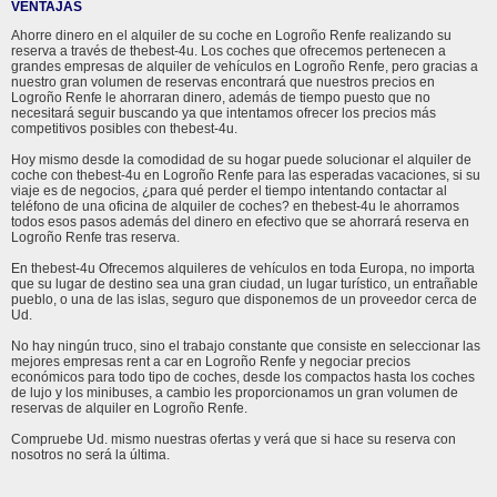
VENTAJAS
Ahorre dinero en el alquiler de su coche en Logroño Renfe realizando su
reserva a través de thebest-4u. Los coches que ofrecemos pertenecen a
grandes empresas de alquiler de vehículos en Logroño Renfe, pero gracias a
nuestro gran volumen de reservas encontrará que nuestros precios en
Logroño Renfe le ahorraran dinero, además de tiempo puesto que no
necesitará seguir buscando ya que intentamos ofrecer los precios más
competitivos posibles con thebest-4u.
Hoy mismo desde la comodidad de su hogar puede solucionar el alquiler de
coche con thebest-4u en Logroño Renfe para las esperadas vacaciones, si su
viaje es de negocios, ¿para qué perder el tiempo intentando contactar al
teléfono de una oficina de alquiler de coches? en thebest-4u le ahorramos
todos esos pasos además del dinero en efectivo que se ahorrará reserva en
Logroño Renfe tras reserva.
En thebest-4u Ofrecemos alquileres de vehículos en toda Europa, no importa
que su lugar de destino sea una gran ciudad, un lugar turístico, un entrañable
pueblo, o una de las islas, seguro que disponemos de un proveedor cerca de
Ud.
No hay ningún truco, sino el trabajo constante que consiste en seleccionar las
mejores empresas rent a car en Logroño Renfe y negociar precios
económicos para todo tipo de coches, desde los compactos hasta los coches
de lujo y los minibuses, a cambio les proporcionamos un gran volumen de
reservas de alquiler en Logroño Renfe.
Compruebe Ud. mismo nuestras ofertas y verá que si hace su reserva con
nosotros no será la última.