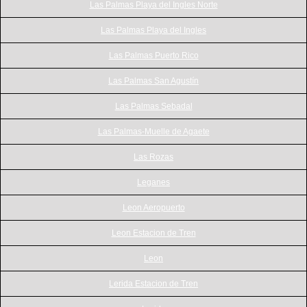
Las Palmas Playa del Ingles Norte
Las Palmas Playa del Ingles
Las Palmas Puerto Rico
Las Palmas San Agustín
Las Palmas Sebadal
Las Palmas-Muelle de Agaete
Las Rozas
Leganes
Leon Aeropuerto
Leon Estacion de Tren
Leon
Lerida Estacion de Tren