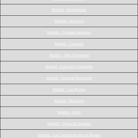
Madrid - Alcobendas
Madrid - Alcorcon
Madrid - Collado Mediano
Madrid - Coslada
Madrid - Dtor. Esquerdo
Madrid - Estación Chamartin
Madrid - General Moscardó
Madrid - Las Rozas
Madrid - Mostoles
Madrid - Pinto
Madrid - Plaza de España
Madrid - San Sebastian de los Reyes