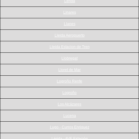
Lerida
Linares
Llanes
Lleida Aeropuerto
Lleida Estacion de Tren
Llobregat
Lloret de Mar
Logroño Renfe
Logroño
Los Alcázares
Lucena
Lugo - Curros Enriquez
Lérida - AVE Estación