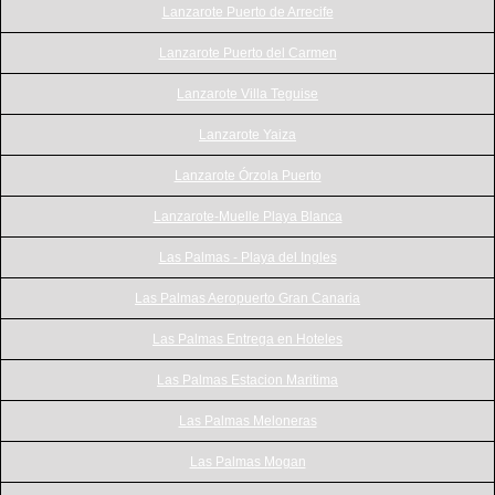
Lanzarote Puerto de Arrecife
Lanzarote Puerto del Carmen
Lanzarote Villa Teguise
Lanzarote Yaiza
Lanzarote Órzola Puerto
Lanzarote-Muelle Playa Blanca
Las Palmas - Playa del Ingles
Las Palmas Aeropuerto Gran Canaria
Las Palmas Entrega en Hoteles
Las Palmas Estacion Maritima
Las Palmas Meloneras
Las Palmas Mogan