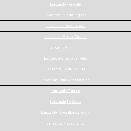
Lanzarote - Arrecife
Lanzarote - Costa Teguise
Lanzarote - Playa Blanca
Lanzarote - Pto.del Carmen
Lanzarote Aeropuerto
Lanzarote Charco del Palo
Lanzarote Costa Teguise
Lanzarote Entrega en Hoteles
Lanzarote Famara
Lanzarote La Santa
Lanzarote Playa Blanca Puerto
Lanzarote Playa Blanca