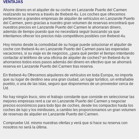
VENTAJAS
Ahorre dinero en el alquiler de su coche en Lanzarote Puerto del Carmen
realizando su reserva a través de thebest-4u. Los coches que ofrecemos
pertenecen a grandes empresas de alquiler de vehículos en Lanzarote Puerto
del Carmen, pero gracias a nuestro gran volumen de reservas encontrará que
nuestros precios en Lanzarote Puerto del Carmen le ahorraran dinero,
además de tiempo puesto que no necesitará seguir buscando ya que
intentamos ofrecer los precios más competitivos posibles con thebest-4u.
Hoy mismo desde la comodidad de su hogar puede solucionar el alquiler de
coche con thebest-4u en Lanzarote Puerto del Carmen para las esperadas
vacaciones, si su viaje es de negocios, ¿para qué perder el tiempo intentando
contactar al teléfono de una oficina de alquiler de coches? en thebest-4u le
ahorramos todos esos pasos además del dinero en efectivo que se ahorrará
reserva en Lanzarote Puerto del Carmen tras reserva.
En thebest-4u Ofrecemos alquileres de vehículos en toda Europa, no importa
que su lugar de destino sea una gran ciudad, un lugar turístico, un entrañable
pueblo, o una de las islas, seguro que disponemos de un proveedor cerca de
Ud.
No hay ningún truco, sino el trabajo constante que consiste en seleccionar las
mejores empresas rent a car en Lanzarote Puerto del Carmen y negociar
precios económicos para todo tipo de coches, desde los compactos hasta los
coches de lujo y los minibuses, a cambio les proporcionamos un gran volumen
de reservas de alquiler en Lanzarote Puerto del Carmen.
Compruebe Ud. mismo nuestras ofertas y verá que si hace su reserva con
nosotros no será la última.