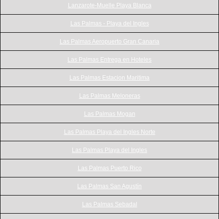
Lanzarote-Muelle Playa Blanca
Las Palmas - Playa del Ingles
Las Palmas Aeropuerto Gran Canaria
Las Palmas Entrega en Hoteles
Las Palmas Estacion Maritima
Las Palmas Meloneras
Las Palmas Mogan
Las Palmas Playa del Ingles Norte
Las Palmas Playa del Ingles
Las Palmas Puerto Rico
Las Palmas San Agustín
Las Palmas Sebadal