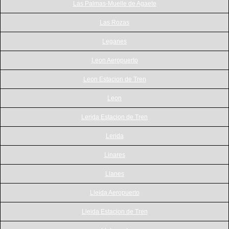
Las Palmas-Muelle de Agaete
Las Rozas
Leganes
Leon Aeropuerto
Leon Estacion de Tren
Leon
Lerida Estacion de Tren
Lerida
Linares
Llanes
Lleida Aeropuerto
Lleida Estacion de Tren