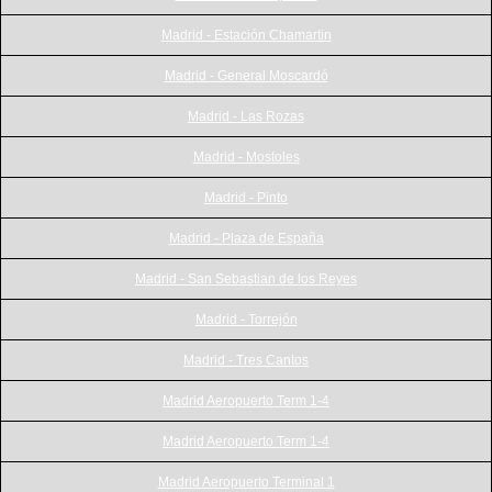
Madrid - Estación Chamartin
Madrid - General Moscardó
Madrid - Las Rozas
Madrid - Mostoles
Madrid - Pinto
Madrid - Plaza de España
Madrid - San Sebastian de los Reyes
Madrid - Torrejón
Madrid - Tres Cantos
Madrid Aeropuerto Term 1-4
Madrid Aeropuerto Term 1-4
Madrid Aeropuerto Terminal 1