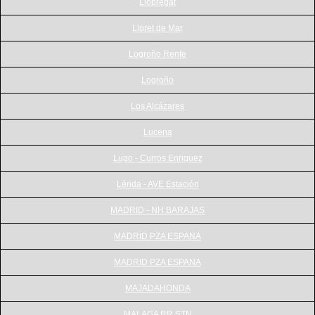
Llobregat
Lloret de Mar
Logroño Renfe
Logroño
Los Alcázares
Lucena
Lugo - Curros Enriquez
Lérida - AVE Estación
MADRID - NH BARAJAS
MADRID PZA ESPANA
MADRID PZA ESPANA
MAJADAHONDA
MALAGA RR STN