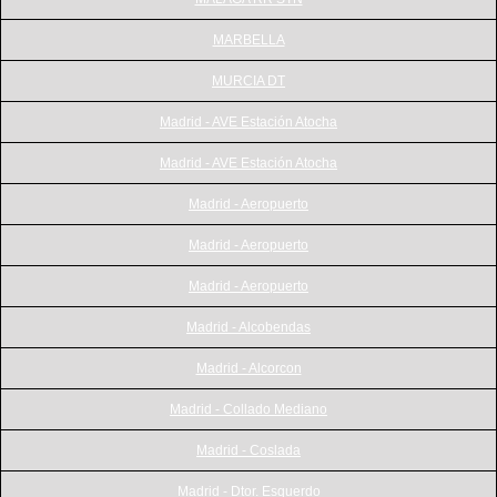
MARBELLA
MURCIA DT
Madrid - AVE Estación Atocha
Madrid - AVE Estación Atocha
Madrid - Aeropuerto
Madrid - Aeropuerto
Madrid - Aeropuerto
Madrid - Alcobendas
Madrid - Alcorcon
Madrid - Collado Mediano
Madrid - Coslada
Madrid - Dtor. Esquerdo