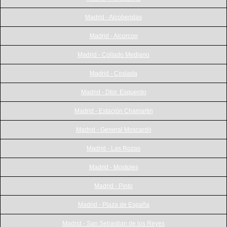
Madrid - Alcobendas
Madrid - Alcorcon
Madrid - Collado Mediano
Madrid - Coslada
Madrid - Dtor. Esquerdo
Madrid - Estación Chamartin
Madrid - General Moscardó
Madrid - Las Rozas
Madrid - Mostoles
Madrid - Pinto
Madrid - Plaza de España
Madrid - San Sebastian de los Reyes