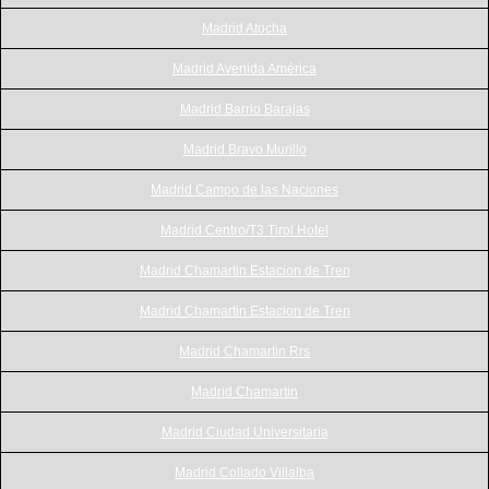
Madrid Atocha
Madrid Avenida América
Madrid Barrio Barajas
Madrid Bravo Murillo
Madrid Campo de las Naciones
Madrid Centro/T3 Tirol Hotel
Madrid Chamartin Estacion de Tren
Madrid Chamartin Estacion de Tren
Madrid Chamartin Rrs
Madrid Chamartin
Madrid Ciudad Universitaria
Madrid Collado Villalba