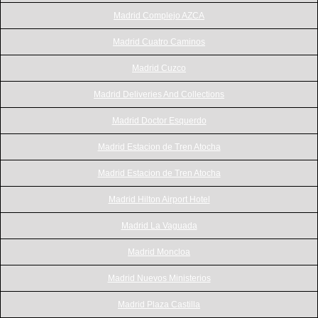
Madrid Complejo AZCA
Madrid Cuatro Caminos
Madrid Cuzco
Madrid Deliveries And Collections
Madrid Doctor Esquerdo
Madrid Estacion de Tren Atocha
Madrid Estacion de Tren Atocha
Madrid Hilton Airport Hotel
Madrid La Vaguada
Madrid Moncloa
Madrid Nuevos Ministerios
Madrid Plaza Castilla