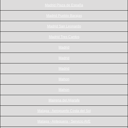
Madrid Plaza de España
Madrid Pueblo Barajas
Madrid San Leonardo
Madrid Tres Cantos
Madrid
Madrid
Madrid
Mahon
Mahon
Mairena del Aljarafe
Malaga - Aeropuerto Costa del Sol
Malaga - Antequera - Servicio AVE