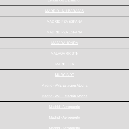
Lérida - AVE Estación
MADRID - NH BARAJAS
MADRID PZA ESPANA
MADRID PZA ESPANA
MAJADAHONDA
MALAGA RR STN
MARBELLA
MURCIA DT
Madrid - AVE Estación Atocha
Madrid - AVE Estación Atocha
Madrid - Aeropuerto
Madrid - Aeropuerto
Madrid - Aeropuerto