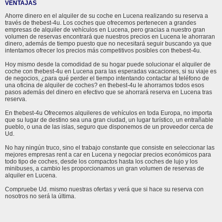
VENTAJAS
Ahorre dinero en el alquiler de su coche en Lucena realizando su reserva a
través de thebest-4u. Los coches que ofrecemos pertenecen a grandes
empresas de alquiler de vehículos en Lucena, pero gracias a nuestro gran
volumen de reservas encontrará que nuestros precios en Lucena le ahorraran
dinero, además de tiempo puesto que no necesitará seguir buscando ya que
intentamos ofrecer los precios más competitivos posibles con thebest-4u.
Hoy mismo desde la comodidad de su hogar puede solucionar el alquiler de
coche con thebest-4u en Lucena para las esperadas vacaciones, si su viaje es
de negocios, ¿para qué perder el tiempo intentando contactar al teléfono de
una oficina de alquiler de coches? en thebest-4u le ahorramos todos esos
pasos además del dinero en efectivo que se ahorrará reserva en Lucena tras
reserva.
En thebest-4u Ofrecemos alquileres de vehículos en toda Europa, no importa
que su lugar de destino sea una gran ciudad, un lugar turístico, un entrañable
pueblo, o una de las islas, seguro que disponemos de un proveedor cerca de
Ud.
No hay ningún truco, sino el trabajo constante que consiste en seleccionar las
mejores empresas rent a car en Lucena y negociar precios económicos para
todo tipo de coches, desde los compactos hasta los coches de lujo y los
minibuses, a cambio les proporcionamos un gran volumen de reservas de
alquiler en Lucena.
Compruebe Ud. mismo nuestras ofertas y verá que si hace su reserva con
nosotros no será la última.