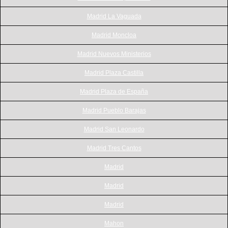
Madrid La Vaguada
Madrid Moncloa
Madrid Nuevos Ministerios
Madrid Plaza Castilla
Madrid Plaza de España
Madrid Pueblo Barajas
Madrid San Leonardo
Madrid Tres Cantos
Madrid
Madrid
Madrid
Mahon