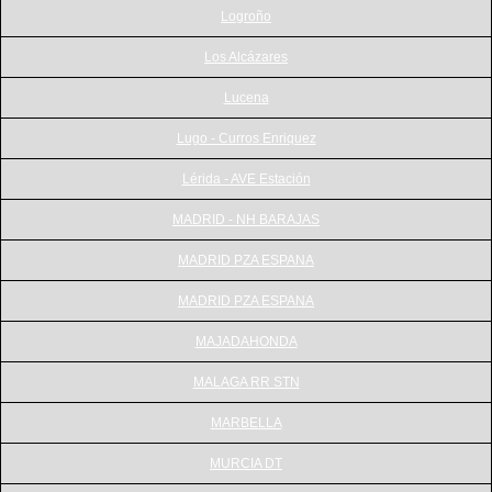
Logroño
Los Alcázares
Lucena
Lugo - Curros Enriquez
Lérida - AVE Estación
MADRID - NH BARAJAS
MADRID PZA ESPANA
MADRID PZA ESPANA
MAJADAHONDA
MALAGA RR STN
MARBELLA
MURCIA DT