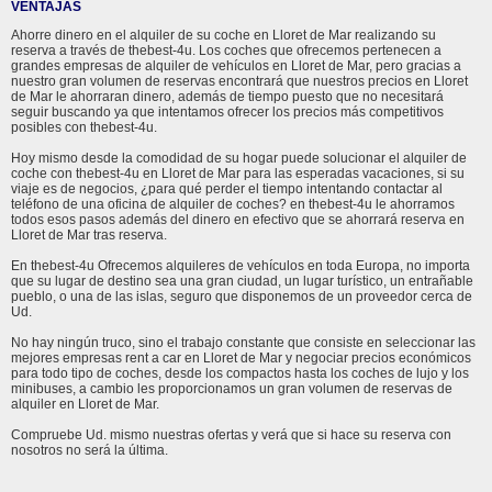
VENTAJAS
Ahorre dinero en el alquiler de su coche en Lloret de Mar realizando su
reserva a través de thebest-4u. Los coches que ofrecemos pertenecen a
grandes empresas de alquiler de vehículos en Lloret de Mar, pero gracias a
nuestro gran volumen de reservas encontrará que nuestros precios en Lloret
de Mar le ahorraran dinero, además de tiempo puesto que no necesitará
seguir buscando ya que intentamos ofrecer los precios más competitivos
posibles con thebest-4u.
Hoy mismo desde la comodidad de su hogar puede solucionar el alquiler de
coche con thebest-4u en Lloret de Mar para las esperadas vacaciones, si su
viaje es de negocios, ¿para qué perder el tiempo intentando contactar al
teléfono de una oficina de alquiler de coches? en thebest-4u le ahorramos
todos esos pasos además del dinero en efectivo que se ahorrará reserva en
Lloret de Mar tras reserva.
En thebest-4u Ofrecemos alquileres de vehículos en toda Europa, no importa
que su lugar de destino sea una gran ciudad, un lugar turístico, un entrañable
pueblo, o una de las islas, seguro que disponemos de un proveedor cerca de
Ud.
No hay ningún truco, sino el trabajo constante que consiste en seleccionar las
mejores empresas rent a car en Lloret de Mar y negociar precios económicos
para todo tipo de coches, desde los compactos hasta los coches de lujo y los
minibuses, a cambio les proporcionamos un gran volumen de reservas de
alquiler en Lloret de Mar.
Compruebe Ud. mismo nuestras ofertas y verá que si hace su reserva con
nosotros no será la última.