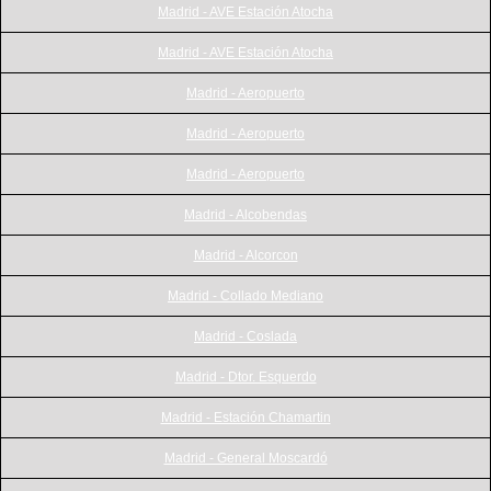
Madrid - AVE Estación Atocha
Madrid - AVE Estación Atocha
Madrid - Aeropuerto
Madrid - Aeropuerto
Madrid - Aeropuerto
Madrid - Alcobendas
Madrid - Alcorcon
Madrid - Collado Mediano
Madrid - Coslada
Madrid - Dtor. Esquerdo
Madrid - Estación Chamartin
Madrid - General Moscardó