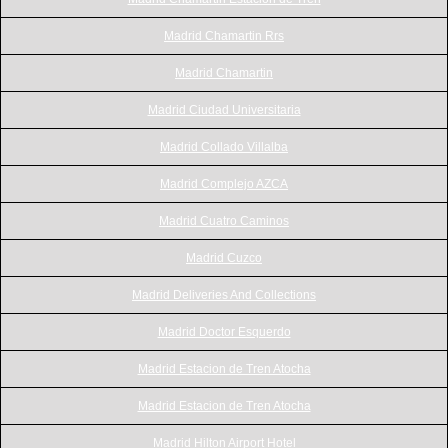
Madrid Chamartin Rrs
Madrid Chamartin
Madrid Ciudad Universitaria
Madrid Collado Villalba
Madrid Complejo AZCA
Madrid Cuatro Caminos
Madrid Cuzco
Madrid Deliveries And Collections
Madrid Doctor Esquerdo
Madrid Estacion de Tren Atocha
Madrid Estacion de Tren Atocha
Madrid Hilton Airport Hotel