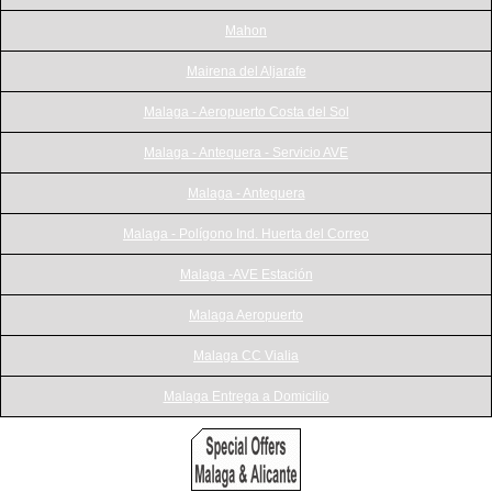
Mahon
Mairena del Aljarafe
Malaga - Aeropuerto Costa del Sol
Malaga - Antequera - Servicio AVE
Malaga - Antequera
Malaga - Polígono Ind. Huerta del Correo
Malaga -AVE Estación
Malaga Aeropuerto
Malaga CC Vialia
Malaga Entrega a Domicilio