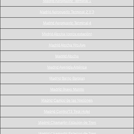
Madrid Aeropuerto Terminal 1
Madrid Aeropuerto Terminal 2 Y 3
Madrid Aeropuerto Terminal 4
Madrid Atocha (cerca estación)
Madrid Atocha Rrs Ave
Madrid Atocha
Madrid Avenida América
Madrid Barrio Barajas
Madrid Bravo Murillo
Madrid Campo de las Naciones
Madrid Centro/T3 Tirol Hotel
Madrid Chamartin Estacion de Tren
Madrid Chamartin Estacion de Tren