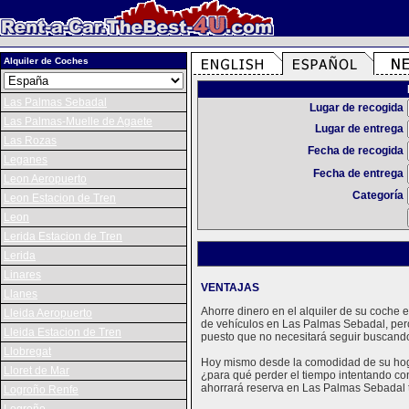
Alquiler de Coches
Las Palmas Sebadal
Lugar de recogida
Las Palmas-Muelle de Agaete
Lugar de entrega
Las Rozas
Fecha de recogida
Leganes
Fecha de entrega
Leon Aeropuerto
Categoría
Leon Estacion de Tren
Leon
Lerida Estacion de Tren
Lerida
Linares
VENTAJAS
Llanes
Ahorre dinero en el alquiler de su coche
Lleida Aeropuerto
de vehículos en Las Palmas Sebadal, per
Lleida Estacion de Tren
puesto que no necesitará seguir buscando
Llobregat
Hoy mismo desde la comodidad de su hogar
Lloret de Mar
¿para qué perder el tiempo intentando con
ahorrará reserva en Las Palmas Sebadal t
Logroño Renfe