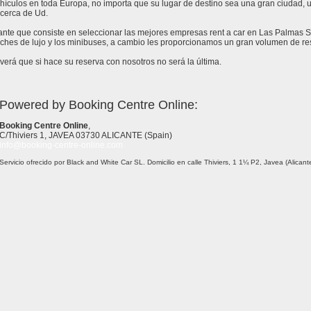
ículos en toda Europa, no importa que su lugar de destino sea una gran ciudad, un 
cerca de Ud.
stante que consiste en seleccionar las mejores empresas rent a car en Las Palmas 
ches de lujo y los minibuses, a cambio les proporcionamos un gran volumen de re
erá que si hace su reserva con nosotros no será la última.
Powered by Booking Centre Online:
Booking Centre Online
,
C/Thiviers 1, JAVEA 03730 ALICANTE (Spain)
info@booking-centre-online.com
Servicio ofrecido por Black and White Car SL. Domicilio en calle Thiviers, 1 1¼ P2, Javea (Alica