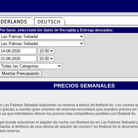
Por favor, seleccione los datos de Recogida y Entrega deseados:
PRECIOS SEMANALES
 en Las Palmas Sebadal realizando su reserva a través de thebest-4u. Los coches
o gracias a nuestro gran volumen de reservas encontrará que nuestros precios en
 ya que intentamos ofrecer los precios más competitivos posibles con thebest-4u.
 puede solucionar el alquiler de coche con thebest-4u en Las Palmas Sebadal pa
tactar al teléfono de una oficina de alquiler de coches? en thebest-4u le ahorra
ras reserva.