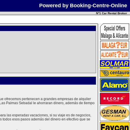
Powered by Booking-Centre-Online
N°1 Car Rental Broker
 que ofrecemos pertenecen a grandes empresas de alquiler
 Las Palmas Sebadal le ahorraran dinero, además de tiempo
ra las esperadas vacaciones, si su viaje es de negocios,
mos todos esos pasos además del dinero en efectivo que se