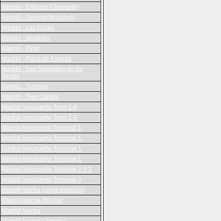
Madrid - Estación Chamartin
Madrid - General Moscardó
Madrid - Las Rozas
Madrid - Mostoles
Madrid - Pinto
Madrid - Plaza de España
Madrid - San Sebastian de los
Reyes
Madrid - Torrejón
Madrid - Tres Cantos
Madrid Aeropuerto Term 1-4
Madrid Aeropuerto Term 1-4
Madrid Aeropuerto Terminal 1
Madrid Aeropuerto Terminal 1
Madrid Aeropuerto Terminal 1
Madrid Aeropuerto Terminal 1
Madrid Aeropuerto Terminal 2 Y 3
Madrid Aeropuerto Terminal 4
Madrid Atocha (cerca estación)
Madrid Atocha Rrs Ave
Madrid Atocha