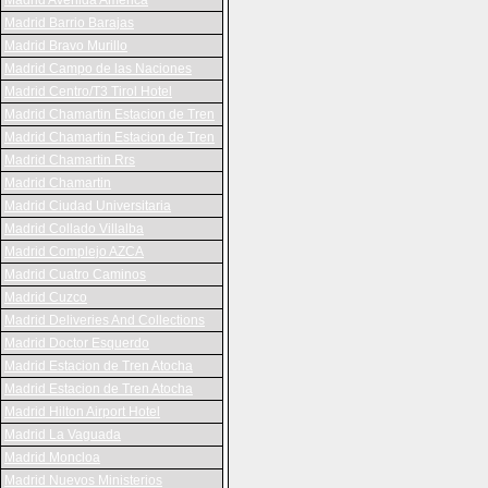
Madrid Avenida América
Madrid Barrio Barajas
Madrid Bravo Murillo
Madrid Campo de las Naciones
Madrid Centro/T3 Tirol Hotel
Madrid Chamartin Estacion de Tren
Madrid Chamartin Estacion de Tren
Madrid Chamartin Rrs
Madrid Chamartin
Madrid Ciudad Universitaria
Madrid Collado Villalba
Madrid Complejo AZCA
Madrid Cuatro Caminos
Madrid Cuzco
Madrid Deliveries And Collections
Madrid Doctor Esquerdo
Madrid Estacion de Tren Atocha
Madrid Estacion de Tren Atocha
Madrid Hilton Airport Hotel
Madrid La Vaguada
Madrid Moncloa
Madrid Nuevos Ministerios