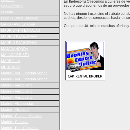
Logroño
En thebest-4u Ofrecemos alquileres de veh
seguro que disponemos de un proveedor 
Los Alcázares
Lucena
No hay ningún truco, sino el trabajo con
coches, desde los compactos hasta los co
Lugo - Curros Enriquez
Lérida - AVE Estación
Compruebe Ud. mismo nuestras ofertas y v
MADRID - NH BARAJAS
MADRID PZA ESPANA
MADRID PZA ESPANA
MAJADAHONDA
MALAGA RR STN
MARBELLA
MURCIA DT
Madrid - AVE Estación Atocha
Madrid - AVE Estación Atocha
Madrid - Aeropuerto
Madrid - Aeropuerto
Madrid - Aeropuerto
Madrid - Alcobendas
Madrid - Alcorcon
Madrid - Collado Mediano
Madrid - Coslada
Madrid - Dtor. Esquerdo