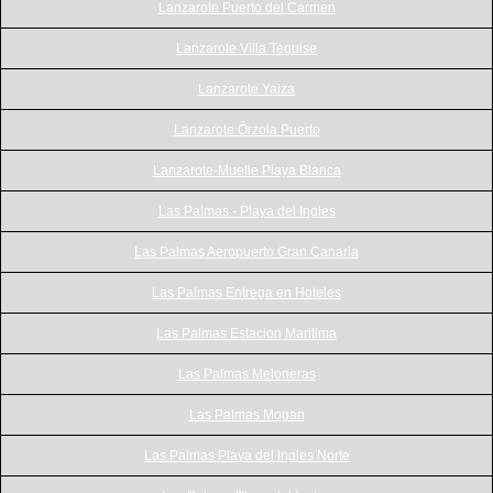
Lanzarote Puerto del Carmen
Lanzarote Villa Teguise
Lanzarote Yaiza
Lanzarote Órzola Puerto
Lanzarote-Muelle Playa Blanca
Las Palmas - Playa del Ingles
Las Palmas Aeropuerto Gran Canaria
Las Palmas Entrega en Hoteles
Las Palmas Estacion Maritima
Las Palmas Meloneras
Las Palmas Mogan
Las Palmas Playa del Ingles Norte