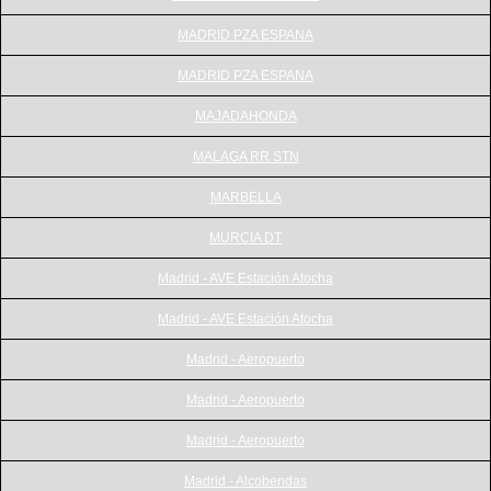
MADRID PZA ESPANA
MADRID PZA ESPANA
MAJADAHONDA
MALAGA RR STN
MARBELLA
MURCIA DT
Madrid - AVE Estación Atocha
Madrid - AVE Estación Atocha
Madrid - Aeropuerto
Madrid - Aeropuerto
Madrid - Aeropuerto
Madrid - Alcobendas