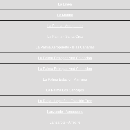
La Linea
La Marina
La Palma - Aeropuerto
La Palma - Santa Cruz
La Palma Aeropuerto - Islas Canarias
La Palma Entregas And Coleccion
La Palma Entregas And Coleccion
La Palma Estacion Maritima
La Palma Los Cancajos
La Rioja - Logroño - Estación Tren
Lanzarote - Aeropuerto
Lanzarote - Arrecife