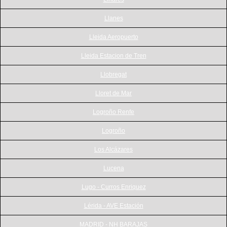
Llanes
Lleida Aeropuerto
Lleida Estacion de Tren
Llobregat
Lloret de Mar
Logroño Renfe
Logroño
Los Alcázares
Lucena
Lugo - Curros Enriquez
Lérida - AVE Estación
MADRID - NH BARAJAS