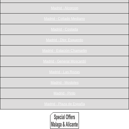
Madrid - Alcorcon
Madrid - Collado Mediano
Madrid - Coslada
Madrid - Dtor. Esquerdo
Madrid - Estación Chamartin
Madrid - General Moscardó
Madrid - Las Rozas
Madrid - Mostoles
Madrid - Pinto
Madrid - Plaza de España