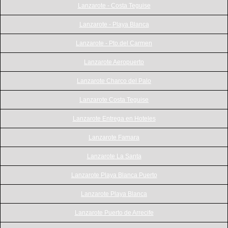
Lanzarote - Costa Teguise
Lanzarote - Playa Blanca
Lanzarote - Pto.del Carmen
Lanzarote Aeropuerto
Lanzarote Charco del Palo
Lanzarote Costa Teguise
Lanzarote Entrega en Hoteles
Lanzarote Famara
Lanzarote La Santa
Lanzarote Playa Blanca Puerto
Lanzarote Playa Blanca
Lanzarote Puerto de Arrecife