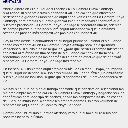
VENTAJAS
Ahorre dinero en el alquiler de su coche en La Gomera Playa Santiago
realizando su reserva a través de thebest-4u. Los coches que ofrecemos
pertenecen a grandes empresas de alquiler de vehículos en La Gomera Playa
Santiago, pero gracias a nuestro gran volumen de reservas encontrará que
nuestros precios en La Gomera Playa Santiago le ahorraran dinero, además
de tiempo puesto que no necesitará seguir buscando ya que intentamos
ofrecer los precios más competitivos posibles con thebest-4u.
Hoy mismo desde la comodidad de su hogar puede solucionar el alquiler de
coche con thebest-4u en La Gomera Playa Santiago para las esperadas
vacaciones, si su viaje es de negocios, ¿para qué perder el tiempo intentando
contactar al teléfono de una oficina de alquiler de coches? en thebest-4u le
ahorramos todos esos pasos además del dinero en efectivo que se ahorrará
reserva en La Gomera Playa Santiago tras reserva.
En thebest-4u Ofrecemos alquileres de vehículos en toda Europa, no importa
que su lugar de destino sea una gran ciudad, un lugar turístico, un entrañable
pueblo, o una de las islas, seguro que disponemos de un proveedor cerca de
Ud.
No hay ningún truco, sino el trabajo constante que consiste en seleccionar las
mejores empresas rent a car en La Gomera Playa Santiago y negociar precios
económicos para todo tipo de coches, desde los compactos hasta los coches
de lujo y los minibuses, a cambio les proporcionamos un gran volumen de
reservas de alquiler en La Gomera Playa Santiago.
Compruebe Ud. mismo nuestras ofertas y verá que si hace su reserva con
nosotros no será la última.