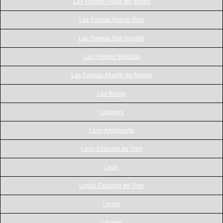
Las Palmas Playa del Ingles
Las Palmas Puerto Rico
Las Palmas San Agustín
Las Palmas Sebadal
Las Palmas-Muelle de Agaete
Las Rozas
Leganes
Leon Aeropuerto
Leon Estacion de Tren
Leon
Lerida Estacion de Tren
Lerida
Linares