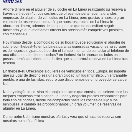
VENTAJAS
Ahorre dinero en el alquiler de su coche en La Linea realizando su reserva a
través de thebest-4u. Los coches que ofrecemos pertenecen a grandes
empresas de alquiler de vehículos en La Linea, pero gracias a nuestro gran
volumen de reservas encontrará que nuestros precios en La Linea le
ahorraran dinero, además de tiempo puesto que no necesitará seguir
buscando ya que intentamos ofrecer los precios más competitivos posibles
con thebest-4u.
Hoy mismo desde la comodidad de su hogar puede solucionar el alquiler de
coche con thebest-4u en La Linea para las esperadas vacaciones, si su viaje
es de negocios, ¿para qué perder el tiempo intentando contactar al teléfono de
una oficina de alquiler de coches? en thebest-4u le ahorramos todos esos
pasos además del dinero en efectivo que se ahorrará reserva en La Linea tras
reserva.
En thebest-4u Ofrecemos alquileres de vehículos en toda Europa, no importa
que su lugar de destino sea una gran ciudad, un lugar turístico, un entrañable
pueblo, o una de las islas, seguro que disponemos de un proveedor cerca de
Ud.
No hay ningún truco, sino el trabajo constante que consiste en seleccionar las
mejores empresas rent a car en La Linea y negociar precios económicos para
todo tipo de coches, desde los compactos hasta los coches de lujo y los
minibuses, a cambio les proporcionamos un gran volumen de reservas de
alquiler en La Linea.
Compruebe Ud. mismo nuestras ofertas y verá que si hace su reserva con
nosotros no será la última.