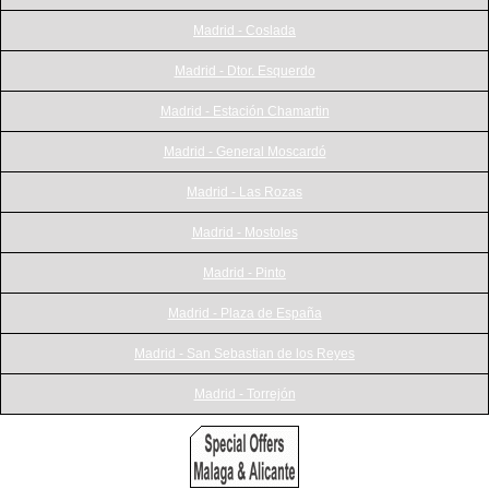
Madrid - Coslada
Madrid - Dtor. Esquerdo
Madrid - Estación Chamartin
Madrid - General Moscardó
Madrid - Las Rozas
Madrid - Mostoles
Madrid - Pinto
Madrid - Plaza de España
Madrid - San Sebastian de los Reyes
Madrid - Torrejón