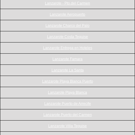
Lanzarote - Pto.del Carmen
Lanzarote Aeropuerto
Lanzarote Charco del Palo
Lanzarote Costa Teguise
Lanzarote Entrega en Hoteles
Lanzarote Famara
Lanzarote La Santa
Lanzarote Playa Blanca Puerto
Lanzarote Playa Blanca
Lanzarote Puerto de Arrecife
Lanzarote Puerto del Carmen
Lanzarote Villa Teguise