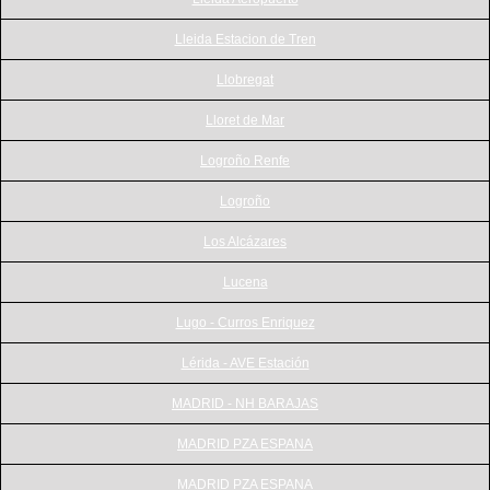
Lleida Estacion de Tren
Llobregat
Lloret de Mar
Logroño Renfe
Logroño
Los Alcázares
Lucena
Lugo - Curros Enriquez
Lérida - AVE Estación
MADRID - NH BARAJAS
MADRID PZA ESPANA
MADRID PZA ESPANA