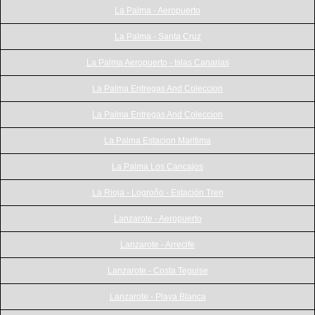
La Palma - Aeropuerto
La Palma - Santa Cruz
La Palma Aeropuerto - Islas Canarias
La Palma Entregas And Coleccion
La Palma Entregas And Coleccion
La Palma Estacion Maritima
La Palma Los Cancajos
La Rioja - Logroño - Estación Tren
Lanzarote - Aeropuerto
Lanzarote - Arrecife
Lanzarote - Costa Teguise
Lanzarote - Playa Blanca