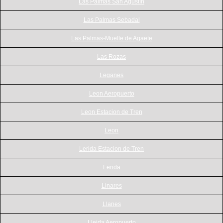
Las Palmas San Agustín
Las Palmas Sebadal
Las Palmas-Muelle de Agaete
Las Rozas
Leganes
Leon Aeropuerto
Leon Estacion de Tren
Leon
Lerida Estacion de Tren
Lerida
Linares
Llanes
Lleida Aeropuerto