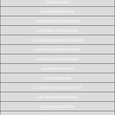
Lanzarote Yaiza
Lanzarote Órzola Puerto
Lanzarote-Muelle Playa Blanca
Las Palmas - Playa del Ingles
Las Palmas Aeropuerto Gran Canaria
Las Palmas Entrega en Hoteles
Las Palmas Estacion Maritima
Las Palmas Meloneras
Las Palmas Mogan
Las Palmas Playa del Ingles Norte
Las Palmas Playa del Ingles
Las Palmas Puerto Rico