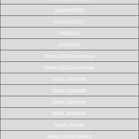
MAJADAHONDA
MALAGA RR STN
MARBELLA
MURCIA DT
Madrid - AVE Estación Atocha
Madrid - AVE Estación Atocha
Madrid - Aeropuerto
Madrid - Aeropuerto
Madrid - Aeropuerto
Madrid - Alcobendas
Madrid - Alcorcon
Madrid - Collado Mediano