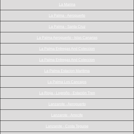
La Marina
La Palma - Aeropuerto
La Palma - Santa Cruz
La Palma Aeropuerto - Islas Canarias
La Palma Entregas And Coleccion
La Palma Entregas And Coleccion
La Palma Estacion Maritima
La Palma Los Cancajos
La Rioja - Logroño - Estación Tren
Lanzarote - Aeropuerto
Lanzarote - Arrecife
Lanzarote - Costa Teguise