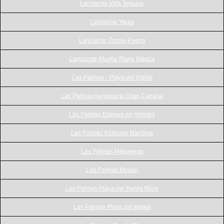
Lanzarote Villa Teguise
Lanzarote Yaiza
Lanzarote Órzola Puerto
Lanzarote-Muelle Playa Blanca
Las Palmas - Playa del Ingles
Las Palmas Aeropuerto Gran Canaria
Las Palmas Entrega en Hoteles
Las Palmas Estacion Maritima
Las Palmas Meloneras
Las Palmas Mogan
Las Palmas Playa del Ingles Norte
Las Palmas Playa del Ingles