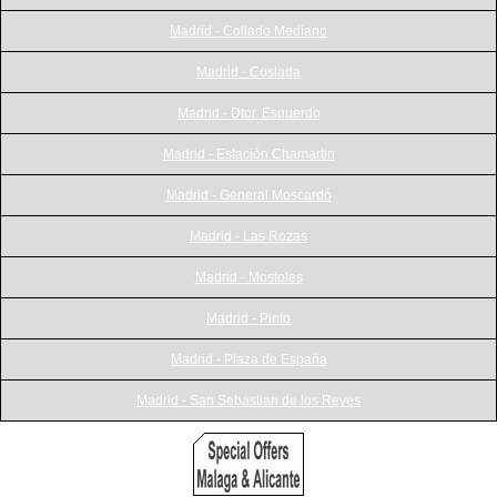
Madrid - Collado Mediano
Madrid - Coslada
Madrid - Dtor. Esquerdo
Madrid - Estación Chamartin
Madrid - General Moscardó
Madrid - Las Rozas
Madrid - Mostoles
Madrid - Pinto
Madrid - Plaza de España
Madrid - San Sebastian de los Reyes