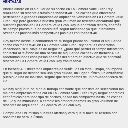
VENTAJAS
Ahorre dinero en el alquiler de su coche en La Gomera Valle Gran Rey
realizando su reserva a través de thebest-4u. Los coches que ofrecemos
pertenecen a grandes empresas de alquiler de vehículos en La Gomera Valle
Gran Rey, pero gracias a nuestro gran volumen de reservas encontrará que
nuestros precios en La Gomera Valle Gran Rey le ahorraran dinero, además
de tiempo puesto que no necesitará seguir buscando ya que intentamos
ofrecer los precios más competitivos posibles con thebest-4u.
Hoy mismo desde la comodidad de su hogar puede solucionar el alquiler de
coche con thebest-4u en La Gomera Valle Gran Rey para las esperadas
vacaciones, si su viaje es de negocios, ¿para qué perder el tiempo intentando
contactar al teléfono de una oficina de alquiler de coches? en thebest-4u le
ahorramos todos esos pasos además del dinero en efectivo que se ahorrará
reserva en La Gomera Valle Gran Rey tras reserva.
En thebest-4u Ofrecemos alquileres de vehículos en toda Europa, no importa
que su lugar de destino sea una gran ciudad, un lugar turístico, un entrañable
pueblo, o una de las islas, seguro que disponemos de un proveedor cerca de
Ud.
No hay ningún truco, sino el trabajo constante que consiste en seleccionar las
mejores empresas rent a car en La Gomera Valle Gran Rey y negociar precios
económicos para todo tipo de coches, desde los compactos hasta los coches
de lujo y los minibuses, a cambio les proporcionamos un gran volumen de
reservas de alquiler en La Gomera Valle Gran Rey.
Compruebe Ud. mismo nuestras ofertas y verá que si hace su reserva con
nosotros no será la última.