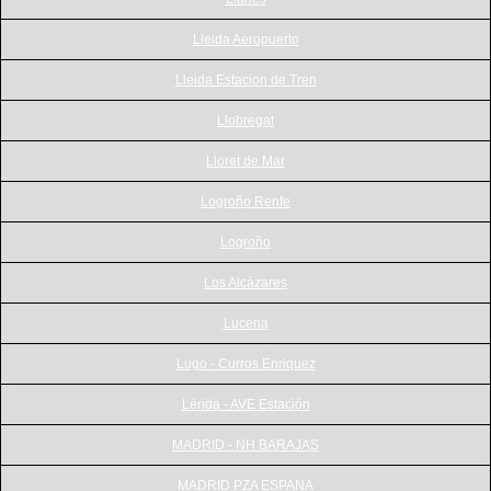
Lleida Aeropuerto
Lleida Estacion de Tren
Llobregat
Lloret de Mar
Logroño Renfe
Logroño
Los Alcázares
Lucena
Lugo - Curros Enriquez
Lérida - AVE Estación
MADRID - NH BARAJAS
MADRID PZA ESPANA