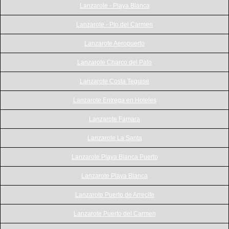
Lanzarote - Playa Blanca
Lanzarote - Pto.del Carmen
Lanzarote Aeropuerto
Lanzarote Charco del Palo
Lanzarote Costa Teguise
Lanzarote Entrega en Hoteles
Lanzarote Famara
Lanzarote La Santa
Lanzarote Playa Blanca Puerto
Lanzarote Playa Blanca
Lanzarote Puerto de Arrecife
Lanzarote Puerto del Carmen