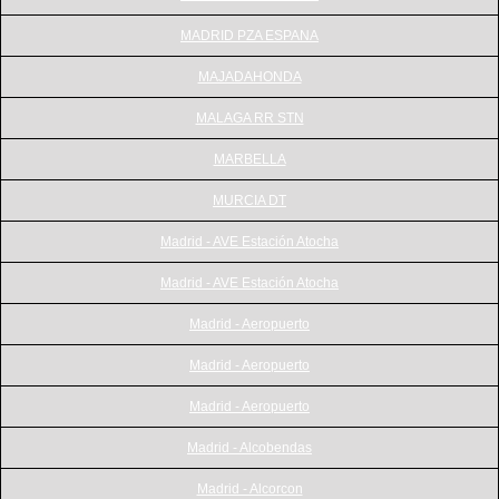
MADRID PZA ESPANA
MAJADAHONDA
MALAGA RR STN
MARBELLA
MURCIA DT
Madrid - AVE Estación Atocha
Madrid - AVE Estación Atocha
Madrid - Aeropuerto
Madrid - Aeropuerto
Madrid - Aeropuerto
Madrid - Alcobendas
Madrid - Alcorcon