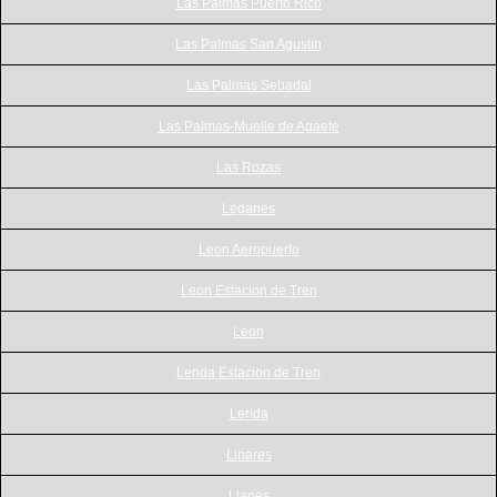
Las Palmas Puerto Rico
Las Palmas San Agustín
Las Palmas Sebadal
Las Palmas-Muelle de Agaete
Las Rozas
Leganes
Leon Aeropuerto
Leon Estacion de Tren
Leon
Lerida Estacion de Tren
Lerida
Linares
Llanes