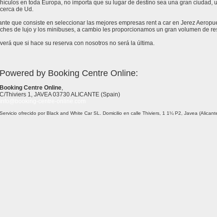
ículos en toda Europa, no importa que su lugar de destino sea una gran ciudad, un 
cerca de Ud.
tante que consiste en seleccionar las mejores empresas rent a car en Jerez Aeropu
ches de lujo y los minibuses, a cambio les proporcionamos un gran volumen de res
erá que si hace su reserva con nosotros no será la última.
Powered by Booking Centre Online:
Booking Centre Online
,
C/Thiviers 1, JAVEA 03730 ALICANTE (Spain)
info@booking-centre-online.com
Servicio ofrecido por Black and White Car SL. Domicilio en calle Thiviers, 1 1¼ P2, Javea (Alica