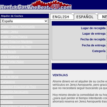
Alquiler de Coches
Cadiz - Jerez - Aeropuerto
Lugar de recogida
Cadiz - Jerez
Lugar de entrega
Cadiz - Zona Franca
Fecha de recogida
Cadiz Estacion Maritima
Fecha de entrega
Cadiz Estacion de Tren
Categoría
Cala Bosch
Cala Galdana
Cala Porter Alaior
Calpe
Canutells
VENTAJAS
Cap de Atruix
Ahorre dinero en el alquiler de su coche
Cartagena
vehículos en Jerez Aeropuerto, pero grac
Castellon Estacion de Tren
que no necesitará seguir buscando ya que
Castellón Aeropuerto
Hoy mismo desde la comodidad de su hogar
Castellón
¿para qué perder el tiempo intentando con
ahorrará reserva en Jerez Aeropuerto tras
Chiclana