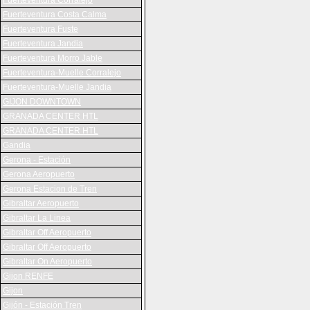
Fuerteventura Corralejo
Fuerteventura Costa Calma
Fuerteventura Fuste
Fuerteventura Jandia
Fuerteventura Morro Jable
Fuerteventura-Muelle Corralejo
Fuerteventura-Muelle Jandia
GIJON DOWNTOWN
GRANADA CENTER HTL
GRANADA CENTER HTL
Gandia
Gerona - Estación
Gerona Aeropuerto
Gerona Estacion de Tren
Gibraltar Aeropuerto
Gibraltar La Linea
Gibraltar Off Aeropuerto
Gibraltar Off Aeropuerto
Gibraltar On Aeropuerto
Gijon RENFE
Gijon
Gijón - Estación Tren