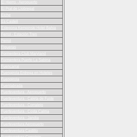
El Hierro - Aeropuerto
El Prat de Llobregat
Elche
Es Castell
Estepona Kempinski Hotel Bahia
Ferrol - Estación Tren
Ferrol
Figueras
Formentera Club Maryland
Formentera Puerto La Sabina
Fuencarral
Fuengirola Entrega en Hoteles
Fuengirola
Fuenlabrada
Fuerteventura - Aeropuerto
Fuerteventura - Caleta de Fuste
Fuerteventura - Corralejo
Fuerteventura - Costa Calma
Fuerteventura - Jandia
Fuerteventura Aeropuerto
Fuerteventura Castillo