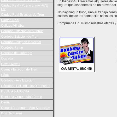
Ciudad Real - AVE Estación
En thebest-4u Ofrecemos alquileres de veh
seguro que disponemos de un proveedor 
Ciudad Real - Puerto Llano -AVE
Est
No hay ningún truco, sino el trabajo cons
Ciudad Real Estacion de Tren
coches, desde los compactos hasta los co
Ciudad Real
Compruebe Ud. mismo nuestras ofertas y v
Collado Villalba
Cordoba Estacion de Autobus
Cordoba Estacion de Tren
Cordoba Poligono Industrial
Cordoba Renfe
Cornella de Llobregat
Coslada
Coves Noves
Cuenca Estacion de Tren
Cádiz
Córdoba - Ave Estación
Córdoba - Pol. Ind. Las Quemadas
DELICIAS-ATOCHA
Denia La Generalidad Renfe
Denia
Donosti Aeropuerto San Sebastian
Dos Hermanas