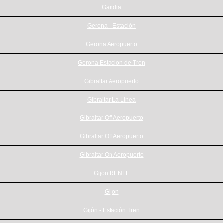
Gandia
Gerona - Estación
Gerona Aeropuerto
Gerona Estacion de Tren
Gibraltar Aeropuerto
Gibraltar La Linea
Gibraltar Off Aeropuerto
Gibraltar Off Aeropuerto
Gibraltar On Aeropuerto
Gijon RENFE
Gijon
Gijón - Estación Tren