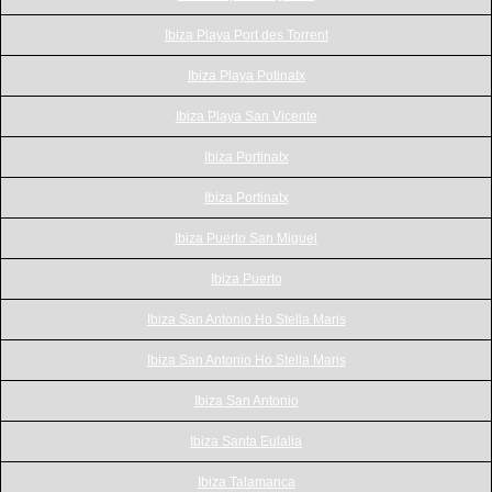
Ibiza Playa Port des Torrent
Ibiza Playa Potinatx
Ibiza Playa San Vicente
Ibiza Portinatx
Ibiza Portinatx
Ibiza Puerto San Miguel
Ibiza Puerto
Ibiza San Antonio Ho Stella Maris
Ibiza San Antonio Ho Stella Maris
Ibiza San Antonio
Ibiza Santa Eulalia
Ibiza Talamanca