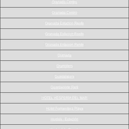
Granada Centro
Granada Centro
Granada Estacion Renfe
Granada Estacion Renfe
Granada Estacion Renfe
Granada
Granollers
Guadalajara
Guardacorte Park
HOTEL HESPERIA DEL MAR
Hotel Formentera Playa
Huelva - Estación