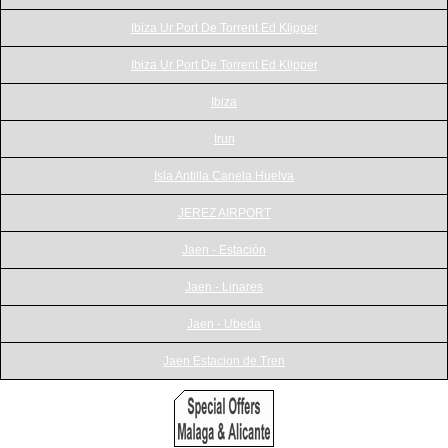
Ibiza Ur Port De Torrent Ed Klipper
Ibiza Ur Port De Torrent Ed Klipper
Ibiza
Irun
Isla Antilla Canela Huelva
JEREZ AIRPORT
Jaen - Estación
Jaen - Linares
Jaen - Ubeda
Jaen Estacion de Tren