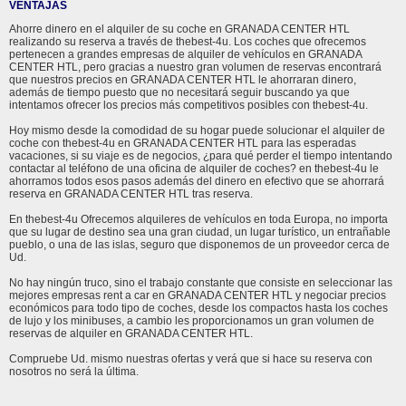
VENTAJAS
Ahorre dinero en el alquiler de su coche en GRANADA CENTER HTL
realizando su reserva a través de thebest-4u. Los coches que ofrecemos
pertenecen a grandes empresas de alquiler de vehículos en GRANADA
CENTER HTL, pero gracias a nuestro gran volumen de reservas encontrará
que nuestros precios en GRANADA CENTER HTL le ahorraran dinero,
además de tiempo puesto que no necesitará seguir buscando ya que
intentamos ofrecer los precios más competitivos posibles con thebest-4u.
Hoy mismo desde la comodidad de su hogar puede solucionar el alquiler de
coche con thebest-4u en GRANADA CENTER HTL para las esperadas
vacaciones, si su viaje es de negocios, ¿para qué perder el tiempo intentando
contactar al teléfono de una oficina de alquiler de coches? en thebest-4u le
ahorramos todos esos pasos además del dinero en efectivo que se ahorrará
reserva en GRANADA CENTER HTL tras reserva.
En thebest-4u Ofrecemos alquileres de vehículos en toda Europa, no importa
que su lugar de destino sea una gran ciudad, un lugar turístico, un entrañable
pueblo, o una de las islas, seguro que disponemos de un proveedor cerca de
Ud.
No hay ningún truco, sino el trabajo constante que consiste en seleccionar las
mejores empresas rent a car en GRANADA CENTER HTL y negociar precios
económicos para todo tipo de coches, desde los compactos hasta los coches
de lujo y los minibuses, a cambio les proporcionamos un gran volumen de
reservas de alquiler en GRANADA CENTER HTL.
Compruebe Ud. mismo nuestras ofertas y verá que si hace su reserva con
nosotros no será la última.