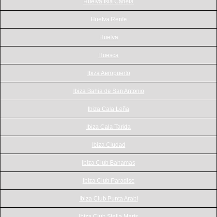
Huelva Isla Canela
Huelva Renfe
Huelva
Huesca
Ibiza Aeropuerto
Ibiza Bahia de San Antonio
Ibiza Cala Leña
Ibiza Cala Tarida
Ibiza Ciudad
Ibiza Club Bahamas
Ibiza Club Paradise
Ibiza Club Punta Arabi
Ibiza Club Stella Maris