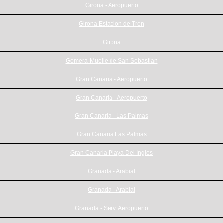
Girona - Aeropuerto
Girona Estacion de Tren
Girona
Gomera-Muelle de San Sebastian
Gran Canaria - Aeropuerto
Gran Canaria - Aeropuerto
Gran Canaria - Las Palmas
Gran Canaria Las Palmas
Gran Canaria Playa Del Ingles
Granada - Arabial
Granada - Arabial
Granada - Serv. Aeropuerto