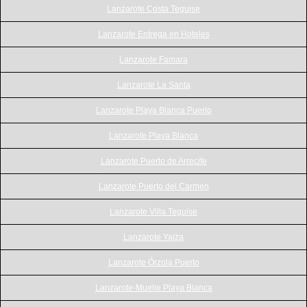
Lanzarote Costa Teguise
Lanzarote Entrega en Hoteles
Lanzarote Famara
Lanzarote La Santa
Lanzarote Playa Blanca Puerto
Lanzarote Playa Blanca
Lanzarote Puerto de Arrecife
Lanzarote Puerto del Carmen
Lanzarote Villa Teguise
Lanzarote Yaiza
Lanzarote Órzola Puerto
Lanzarote-Muelle Playa Blanca