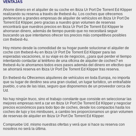
VENTAJAS
Ahorre dinero en el alquiler de su coche en Ibiza Ur Port De Torrent Ed Klipper
realizando su reserva a través de thebest-4u. Los coches que ofrecemos
pertenecen a grandes empresas de alquiler de vehículos en Ibiza Ur Port De
Torrent Ed Klipper, pero gracias a nuestro gran volumen de reservas
encontrará que nuestros precios en Ibiza Ur Port De Torrent Ed Klipper le
ahorraran dinero, además de tiempo puesto que no necesitará seguir
buscando ya que intentamos ofrecer los precios más competitivos posibles
con thebest-4u.
Hoy mismo desde la comodidad de su hogar puede solucionar el alquiler de
coche con thebest-4u en Ibiza Ur Port De Torrent Ed Klipper para las
esperadas vacaciones, si su viaje es de negocios, ¿para qué perder el tiempo
intentando contactar al teléfono de una oficina de alquiler de coches? en
thebest-4u le ahorramos todos esos pasos además del dinero en efectivo que
se ahorrará reserva en Ibiza Ur Port De Torrent Ed Klipper tras reserva.
En thebest-4u Ofrecemos alquileres de vehículos en toda Europa, no importa
que su lugar de destino sea una gran ciudad, un lugar turístico, un entrañable
pueblo, o una de las islas, seguro que disponemos de un proveedor cerca de
Ud.
No hay ningún truco, sino el trabajo constante que consiste en seleccionar las
mejores empresas rent a car en Ibiza Ur Port De Torrent Ed Klipper y negociar
precios económicos para todo tipo de coches, desde los compactos hasta los
coches de lujo y los minibuses, a cambio les proporcionamos un gran volumen
de reservas de alquiler en Ibiza Ur Port De Torrent Ed Klipper.
Compruebe Ud. mismo nuestras ofertas y verá que si hace su reserva con
nosotros no será la última.