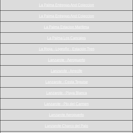
La Palma Entregas And Coleccion
La Palma Entregas And Coleccion
La Palma Estacion Maritima
La Palma Los Cancajos
La Rioja - Logroño - Estación Tren
Lanzarote - Aeropuerto
Lanzarote - Arrecife
Lanzarote - Costa Teguise
Lanzarote - Playa Blanca
Lanzarote - Pto.del Carmen
Lanzarote Aeropuerto
Lanzarote Charco del Palo