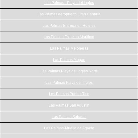
Las Palmas - Playa del Ingles
Las Palmas Aeropuerto Gran Canaria
Las Palmas Entrega en Hoteles
Las Palmas Estacion Maritima
Las Palmas Meloneras
Las Palmas Mogan
Las Palmas Playa del Ingles Norte
Las Palmas Playa del Ingles
Las Palmas Puerto Rico
Las Palmas San Agustín
Las Palmas Sebadal
Las Palmas-Muelle de Agaete