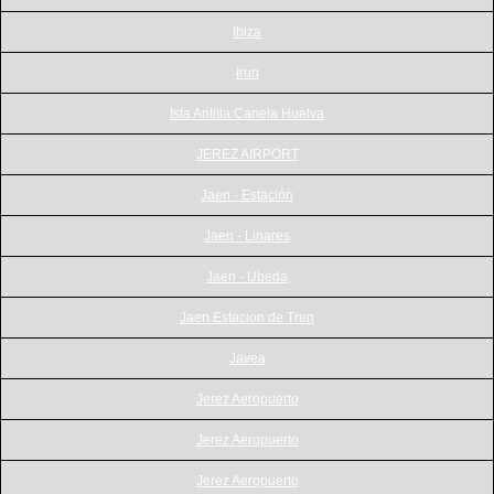
Ibiza
Irun
Isla Antilla Canela Huelva
JEREZ AIRPORT
Jaen - Estación
Jaen - Linares
Jaen - Ubeda
Jaen Estacion de Tren
Javea
Jerez Aeropuerto
Jerez Aeropuerto
Jerez Aeropuerto