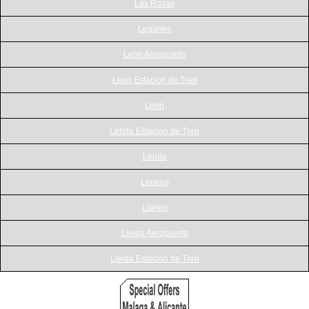
Las Rozas
Leganes
Leon Aeropuerto
Leon Estacion de Tren
Leon
Lerida Estacion de Tren
Lerida
Linares
Llanes
Lleida Aeropuerto
Lleida Estacion de Tren