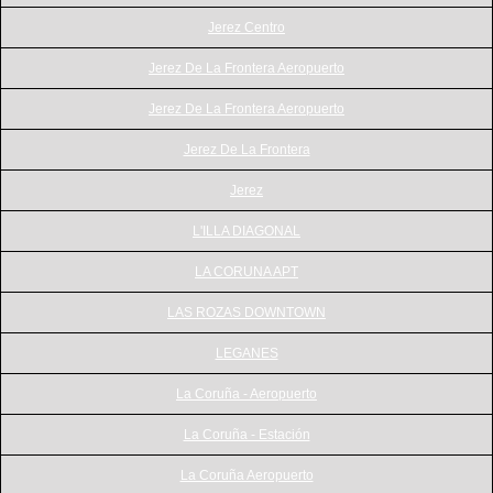
Jerez Centro
Jerez De La Frontera Aeropuerto
Jerez De La Frontera Aeropuerto
Jerez De La Frontera
Jerez
L'ILLA DIAGONAL
LA CORUNA APT
LAS ROZAS DOWNTOWN
LEGANES
La Coruña - Aeropuerto
La Coruña - Estación
La Coruña Aeropuerto