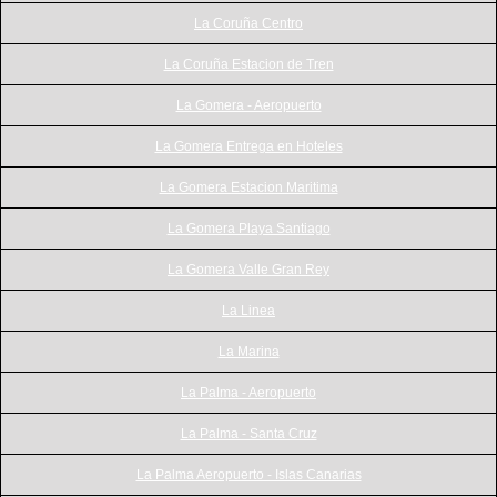
La Coruña Centro
La Coruña Estacion de Tren
La Gomera - Aeropuerto
La Gomera Entrega en Hoteles
La Gomera Estacion Maritima
La Gomera Playa Santiago
La Gomera Valle Gran Rey
La Linea
La Marina
La Palma - Aeropuerto
La Palma - Santa Cruz
La Palma Aeropuerto - Islas Canarias