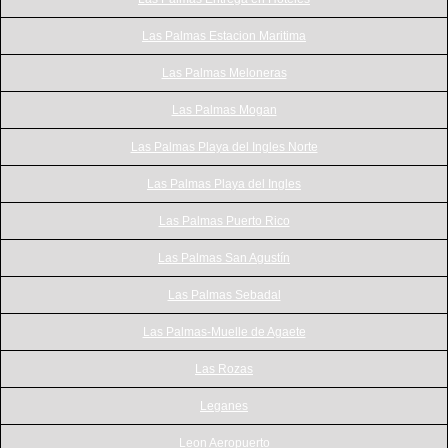
Las Palmas Estacion Maritima
Las Palmas Meloneras
Las Palmas Mogan
Las Palmas Playa del Ingles Norte
Las Palmas Playa del Ingles
Las Palmas Puerto Rico
Las Palmas San Agustín
Las Palmas Sebadal
Las Palmas-Muelle de Agaete
Las Rozas
Leganes
Leon Aeropuerto