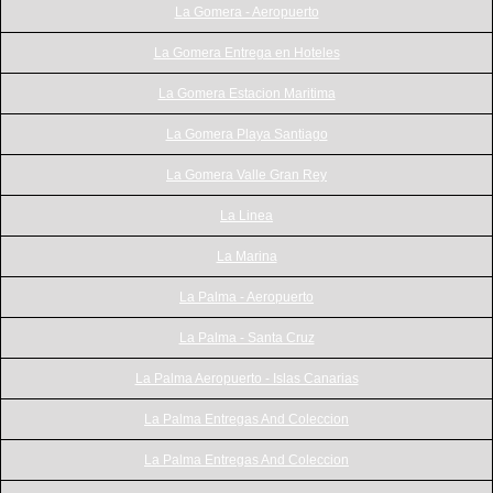
La Gomera - Aeropuerto
La Gomera Entrega en Hoteles
La Gomera Estacion Maritima
La Gomera Playa Santiago
La Gomera Valle Gran Rey
La Linea
La Marina
La Palma - Aeropuerto
La Palma - Santa Cruz
La Palma Aeropuerto - Islas Canarias
La Palma Entregas And Coleccion
La Palma Entregas And Coleccion