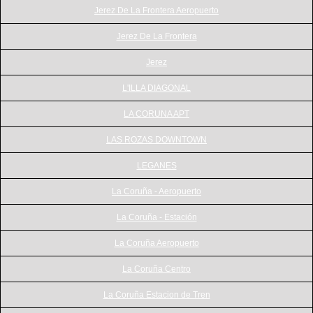
Jerez De La Frontera Aeropuerto
Jerez De La Frontera
Jerez
L'ILLA DIAGONAL
LA CORUNA APT
LAS ROZAS DOWNTOWN
LEGANES
La Coruña - Aeropuerto
La Coruña - Estación
La Coruña Aeropuerto
La Coruña Centro
La Coruña Estacion de Tren