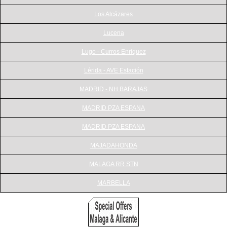
Los Alcázares
Lucena
Lugo - Curros Enriquez
Lérida - AVE Estación
MADRID - NH BARAJAS
MADRID PZA ESPANA
MADRID PZA ESPANA
MAJADAHONDA
MALAGA RR STN
MARBELLA