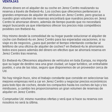
VENTAJAS
Ahorre dinero en el alquiler de su coche en Jerez Centro realizando su
reserva a través de thebest-4u. Los coches que ofrecemos pertenecen a
grandes empresas de alquiler de vehículos en Jerez Centro, pero gracias a
nuestro gran volumen de reservas encontrará que nuestros precios en Jerez
Centro le ahorraran dinero, además de tiempo puesto que no necesitará
seguir buscando ya que intentamos ofrecer los precios más competitivos
posibles con thebest-4u.
Hoy mismo desde la comodidad de su hogar puede solucionar el alquiler de
coche con thebest-4u en Jerez Centro para las esperadas vacaciones, si su
viaje es de negocios, ¿para qué perder el tiempo intentando contactar al
teléfono de una oficina de alquiler de coches? en thebest-4u le ahorramos
todos esos pasos además del dinero en efectivo que se ahorrará reserva en
Jerez Centro tras reserva.
En thebest-4u Ofrecemos alquileres de vehículos en toda Europa, no importa
que su lugar de destino sea una gran ciudad, un lugar turístico, un entrañable
pueblo, o una de las islas, seguro que disponemos de un proveedor cerca de
Ud.
No hay ningún truco, sino el trabajo constante que consiste en seleccionar las
mejores empresas rent a car en Jerez Centro y negociar precios económicos
para todo tipo de coches, desde los compactos hasta los coches de lujo y los
minibuses, a cambio les proporcionamos un gran volumen de reservas de
alquiler en Jerez Centro.
Compruebe Ud. mismo nuestras ofertas y verá que si hace su reserva con
nosotros no será la última.