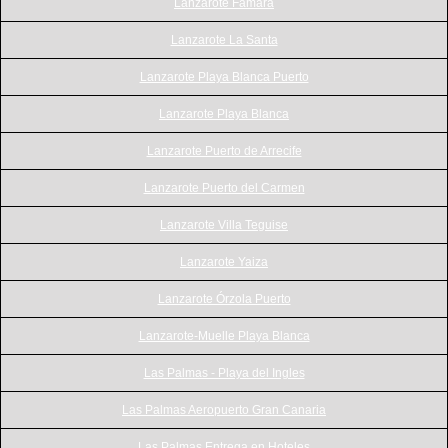
Lanzarote Famara
Lanzarote La Santa
Lanzarote Playa Blanca Puerto
Lanzarote Playa Blanca
Lanzarote Puerto de Arrecife
Lanzarote Puerto del Carmen
Lanzarote Villa Teguise
Lanzarote Yaiza
Lanzarote Órzola Puerto
Lanzarote-Muelle Playa Blanca
Las Palmas - Playa del Ingles
Las Palmas Aeropuerto Gran Canaria
Las Palmas Entrega en Hoteles