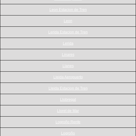
Leon Estacion de Tren
Leon
Lerida Estacion de Tren
Lerida
Linares
Llanes
Lleida Aeropuerto
Lleida Estacion de Tren
Llobregat
Lloret de Mar
Logroño Renfe
Logroño