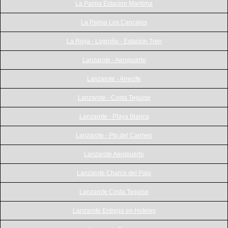
La Palma Estacion Maritima
La Palma Los Cancajos
La Rioja - Logroño - Estación Tren
Lanzarote - Aeropuerto
Lanzarote - Arrecife
Lanzarote - Costa Teguise
Lanzarote - Playa Blanca
Lanzarote - Pto.del Carmen
Lanzarote Aeropuerto
Lanzarote Charco del Palo
Lanzarote Costa Teguise
Lanzarote Entrega en Hoteles