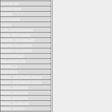
Lloret de Mar
Logroño Renfe
Logroño
Los Alcázares
Lucena
Lugo - Curros Enriquez
Lérida - AVE Estación
MADRID - NH BARAJAS
MADRID PZA ESPANA
MADRID PZA ESPANA
MAJADAHONDA
MALAGA RR STN
MARBELLA
MURCIA DT
Madrid - AVE Estación Atocha
Madrid - AVE Estación Atocha
Madrid - Aeropuerto
Madrid - Aeropuerto
Madrid - Aeropuerto
Madrid - Alcobendas
Madrid - Alcorcon