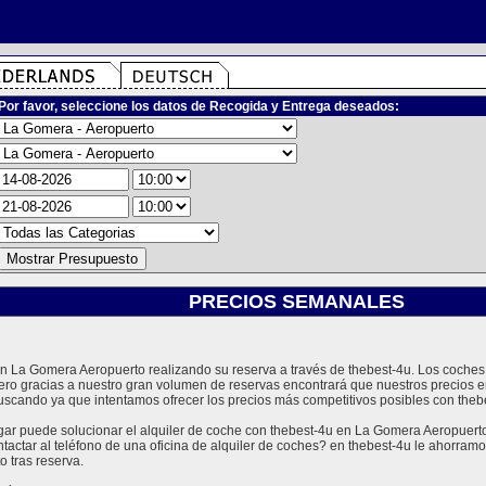
Por favor, seleccione los datos de Recogida y Entrega deseados:
PRECIOS SEMANALES
 en La Gomera Aeropuerto realizando su reserva a través de thebest-4u. Los coch
ero gracias a nuestro gran volumen de reservas encontrará que nuestros precios 
uscando ya que intentamos ofrecer los precios más competitivos posibles con theb
 puede solucionar el alquiler de coche con thebest-4u en La Gomera Aeropuerto 
tactar al teléfono de una oficina de alquiler de coches? en thebest-4u le ahorra
 tras reserva.