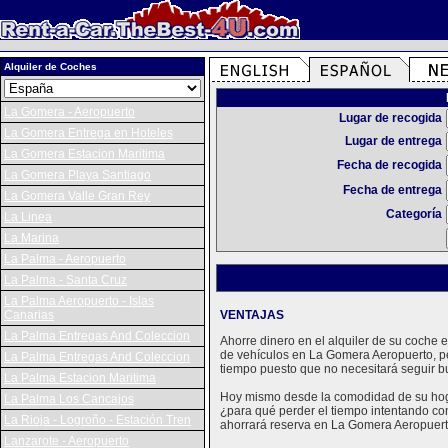
Alquiler de Coches
La Gomera - Aeropuerto
Lugar de recogida
La Gomera Entrega en Hoteles
Lugar de entrega
La Gomera Estacion Maritima
Fecha de recogida
La Gomera Playa Santiago
Fecha de entrega
La Gomera Valle Gran Rey
Categoría
La Linea
La Marina
La Palma - Aeropuerto
La Palma - Santa Cruz
La Palma Aeropuerto - Islas
Canarias
VENTAJAS
La Palma Entregas And Coleccion
Ahorre dinero en el alquiler de su coche
de vehículos en La Gomera Aeropuerto, p
La Palma Entregas And Coleccion
tiempo puesto que no necesitará seguir b
La Palma Estacion Maritima
Hoy mismo desde la comodidad de su hogar
La Palma Los Cancajos
¿para qué perder el tiempo intentando con
La Rioja - Logroño - Estación Tren
ahorrará reserva en La Gomera Aeropuerto
Lanzarote - Aeropuerto