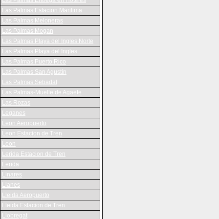
Las Palmas Entrega en Hoteles
Las Palmas Estacion Maritima
Las Palmas Meloneras
Las Palmas Mogan
Las Palmas Playa del Ingles Norte
Las Palmas Playa del Ingles
Las Palmas Puerto Rico
Las Palmas San Agustín
Las Palmas Sebadal
Las Palmas-Muelle de Agaete
Las Rozas
Leganes
Leon Aeropuerto
Leon Estacion de Tren
Leon
Lerida Estacion de Tren
Lerida
Linares
Llanes
Lleida Aeropuerto
Lleida Estacion de Tren
Llobregat