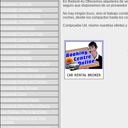
En thebest-4u Ofrecemos alquileres de veh
Lanzarote - Arrecife
seguro que disponemos de un proveedor 
Lanzarote - Costa Teguise
No hay ningún truco, sino el trabajo con
Lanzarote - Playa Blanca
coches, desde los compactos hasta los co
Lanzarote - Pto.del Carmen
Compruebe Ud. mismo nuestras ofertas y v
Lanzarote Aeropuerto
Lanzarote Charco del Palo
Lanzarote Costa Teguise
Lanzarote Entrega en Hoteles
Lanzarote Famara
Lanzarote La Santa
Lanzarote Playa Blanca Puerto
Lanzarote Playa Blanca
Lanzarote Puerto de Arrecife
Lanzarote Puerto del Carmen
Lanzarote Villa Teguise
Lanzarote Yaiza
Lanzarote Órzola Puerto
Lanzarote-Muelle Playa Blanca
Las Palmas - Playa del Ingles
Las Palmas Aeropuerto Gran
Canaria