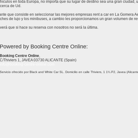
ículos en toda Europa, no importa que su lugar de destino sea una gran ciudad, un 
cerca de Ud.
stante que consiste en seleccionar las mejores empresas rent a car en La Gomera A
ches de lujo y los minibuses, a cambio les proporcionamos un gran volumen de re
erá que si hace su reserva con nosotros no será la última.
Powered by Booking Centre Online:
Booking Centre Online
,
C/Thiviers 1, JAVEA 03730 ALICANTE (Spain)
info@booking-centre-online.com
Servicio ofrecido por Black and White Car SL. Domicilio en calle Thiviers, 1 1¼ P2, Javea (Alica