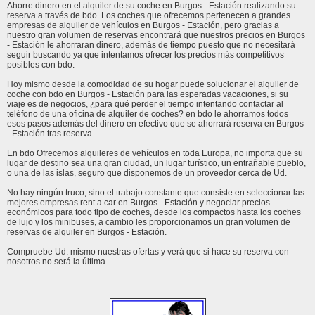
Ahorre dinero en el alquiler de su coche en Burgos - Estación realizando su
reserva a través de bdo. Los coches que ofrecemos pertenecen a grandes
empresas de alquiler de vehículos en Burgos - Estación, pero gracias a
nuestro gran volumen de reservas encontrará que nuestros precios en Burgos
- Estación le ahorraran dinero, además de tiempo puesto que no necesitará
seguir buscando ya que intentamos ofrecer los precios más competitivos
posibles con bdo.
Hoy mismo desde la comodidad de su hogar puede solucionar el alquiler de
coche con bdo en Burgos - Estación para las esperadas vacaciones, si su
viaje es de negocios, ¿para qué perder el tiempo intentando contactar al
teléfono de una oficina de alquiler de coches? en bdo le ahorramos todos
esos pasos además del dinero en efectivo que se ahorrará reserva en Burgos
- Estación tras reserva.
En bdo Ofrecemos alquileres de vehículos en toda Europa, no importa que su
lugar de destino sea una gran ciudad, un lugar turístico, un entrañable pueblo,
o una de las islas, seguro que disponemos de un proveedor cerca de Ud.
No hay ningún truco, sino el trabajo constante que consiste en seleccionar las
mejores empresas rent a car en Burgos - Estación y negociar precios
económicos para todo tipo de coches, desde los compactos hasta los coches
de lujo y los minibuses, a cambio les proporcionamos un gran volumen de
reservas de alquiler en Burgos - Estación.
Compruebe Ud. mismo nuestras ofertas y verá que si hace su reserva con
nosotros no será la última.