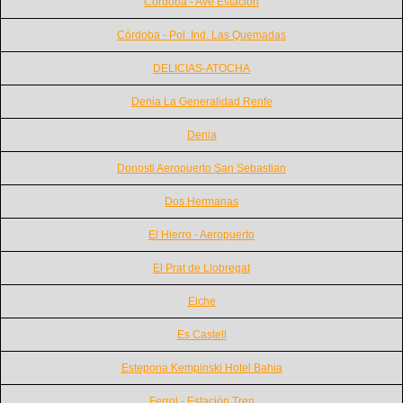
Córdoba - Ave Estación
Córdoba - Pol. Ind. Las Quemadas
DELICIAS-ATOCHA
Denia La Generalidad Renfe
Denia
Donosti Aeropuerto San Sebastian
Dos Hermanas
El Hierro - Aeropuerto
El Prat de Llobregat
Elche
Es Castell
Estepona Kempinski Hotel Bahia
Ferrol - Estación Tren