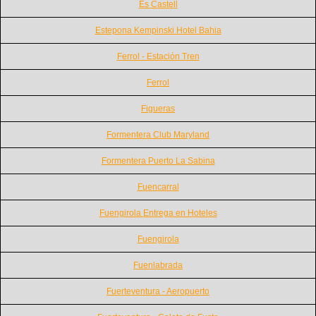
Es Castell
Estepona Kempinski Hotel Bahia
Ferrol - Estación Tren
Ferrol
Figueras
Formentera Club Maryland
Formentera Puerto La Sabina
Fuencarral
Fuengirola Entrega en Hoteles
Fuengirola
Fuenlabrada
Fuerteventura - Aeropuerto