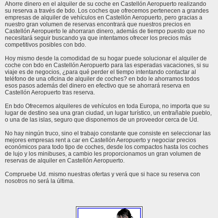
Ahorre dinero en el alquiler de su coche en Castellón Aeropuerto realizando
su reserva a través de bdo. Los coches que ofrecemos pertenecen a grandes
empresas de alquiler de vehículos en Castellón Aeropuerto, pero gracias a
nuestro gran volumen de reservas encontrará que nuestros precios en
Castellón Aeropuerto le ahorraran dinero, además de tiempo puesto que no
necesitará seguir buscando ya que intentamos ofrecer los precios más
competitivos posibles con bdo.
Hoy mismo desde la comodidad de su hogar puede solucionar el alquiler de
coche con bdo en Castellón Aeropuerto para las esperadas vacaciones, si su
viaje es de negocios, ¿para qué perder el tiempo intentando contactar al
teléfono de una oficina de alquiler de coches? en bdo le ahorramos todos
esos pasos además del dinero en efectivo que se ahorrará reserva en
Castellón Aeropuerto tras reserva.
En bdo Ofrecemos alquileres de vehículos en toda Europa, no importa que su
lugar de destino sea una gran ciudad, un lugar turístico, un entrañable pueblo,
o una de las islas, seguro que disponemos de un proveedor cerca de Ud.
No hay ningún truco, sino el trabajo constante que consiste en seleccionar las
mejores empresas rent a car en Castellón Aeropuerto y negociar precios
económicos para todo tipo de coches, desde los compactos hasta los coches
de lujo y los minibuses, a cambio les proporcionamos un gran volumen de
reservas de alquiler en Castellón Aeropuerto.
Compruebe Ud. mismo nuestras ofertas y verá que si hace su reserva con
nosotros no será la última.