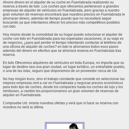
Ahorre dinero en el alquiler de su coche en Fuenlabrada realizando su
reserva a través de bdo. Los coches que ofrecemos pertenecen a grandes
empresas de alquiler de vehículos en Fuenlabrada, pero gracias a nuestro
gran volumen de reservas encontrará que nuestros precios en Fuenlabrada le
ahorraran dinero, además de tiempo puesto que no necesitará seguir
buscando ya que intentamos ofrecer los precios más competitivos posibles
con bdo.
Hoy mismo desde la comodidad de su hogar puede solucionar el alquiler de
coche con bdo en Fuenlabrada para las esperadas vacaciones, si su viaje es
de negocios, ¿para qué perder el tiempo intentando contactar al teléfono de
una oficina de alquiler de coches? en bdo le ahorramos todos esos pasos
además del dinero en efectivo que se ahorrará reserva en Fuenlabrada tras
reserva.
En bdo Ofrecemos alquileres de vehículos en toda Europa, no importa que su
lugar de destino sea una gran ciudad, un lugar turístico, un entrañable pueblo,
o una de las islas, seguro que disponemos de un proveedor cerca de Ud.
No hay ningún truco, sino el trabajo constante que consiste en seleccionar las
mejores empresas rent a car en Fuenlabrada y negociar precios económicos
para todo tipo de coches, desde los compactos hasta los coches de lujo y los
minibuses, a cambio les proporcionamos un gran volumen de reservas de
alquiler en Fuenlabrada.
Compruebe Ud. mismo nuestras ofertas y verá que si hace su reserva con
nosotros no será la última.