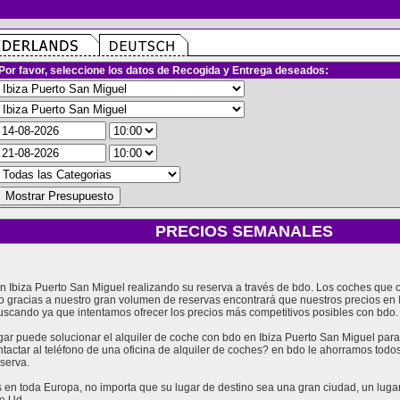
Por favor, seleccione los datos de Recogida y Entrega deseados:
PRECIOS SEMANALES
 en Ibiza Puerto San Miguel realizando su reserva a través de bdo. Los coches qu
ro gracias a nuestro gran volumen de reservas encontrará que nuestros precios en
uscando ya que intentamos ofrecer los precios más competitivos posibles con bdo.
 puede solucionar el alquiler de coche con bdo en Ibiza Puerto San Miguel para 
tactar al teléfono de una oficina de alquiler de coches? en bdo le ahorramos tod
eserva.
en toda Europa, no importa que su lugar de destino sea una gran ciudad, un lugar t