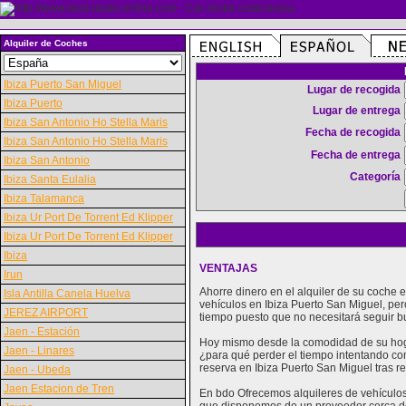
Alquiler de Coches
Ibiza Puerto San Miguel
Lugar de recogida
Ibiza Puerto
Lugar de entrega
Ibiza San Antonio Ho Stella Maris
Fecha de recogida
Ibiza San Antonio Ho Stella Maris
Fecha de entrega
Ibiza San Antonio
Categoría
Ibiza Santa Eulalia
Ibiza Talamanca
Ibiza Ur Port De Torrent Ed Klipper
Ibiza Ur Port De Torrent Ed Klipper
Ibiza
VENTAJAS
Irun
Ahorre dinero en el alquiler de su coche
Isla Antilla Canela Huelva
vehículos en Ibiza Puerto San Miguel, pe
JEREZ AIRPORT
tiempo puesto que no necesitará seguir b
Jaen - Estación
Hoy mismo desde la comodidad de su hogar
Jaen - Linares
¿para qué perder el tiempo intentando con
reserva en Ibiza Puerto San Miguel tras r
Jaen - Ubeda
Jaen Estacion de Tren
En bdo Ofrecemos alquileres de vehículos 