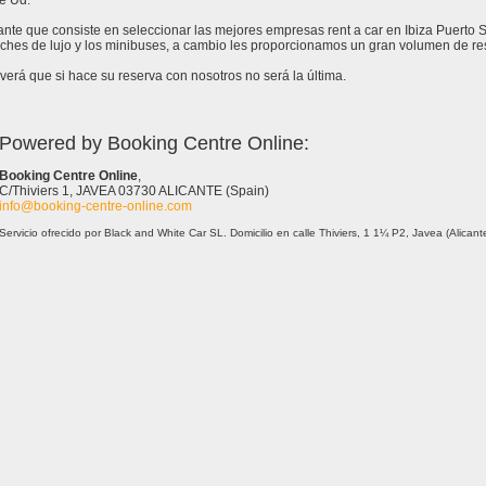
e Ud.
tante que consiste en seleccionar las mejores empresas rent a car en Ibiza Puerto
ches de lujo y los minibuses, a cambio les proporcionamos un gran volumen de res
erá que si hace su reserva con nosotros no será la última.
Powered by Booking Centre Online:
Booking Centre Online
,
C/Thiviers 1, JAVEA 03730 ALICANTE (Spain)
info@booking-centre-online.com
Servicio ofrecido por Black and White Car SL. Domicilio en calle Thiviers, 1 1¼ P2, Javea (Alica