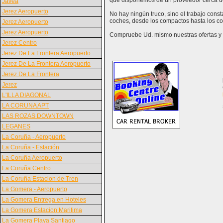
que disponemos de un proveedor cerca d
Javea
Jerez Aeropuerto
No hay ningún truco, sino el trabajo cons
coches, desde los compactos hasta los co
Jerez Aeropuerto
Jerez Aeropuerto
Compruebe Ud. mismo nuestras ofertas y v
Jerez Centro
Jerez De La Frontera Aeropuerto
Jerez De La Frontera Aeropuerto
Jerez De La Frontera
Jerez
L'ILLA DIAGONAL
LA CORUNA APT
LAS ROZAS DOWNTOWN
LEGANES
La Coruña - Aeropuerto
La Coruña - Estación
La Coruña Aeropuerto
La Coruña Centro
La Coruña Estacion de Tren
La Gomera - Aeropuerto
La Gomera Entrega en Hoteles
La Gomera Estacion Maritima
La Gomera Playa Santiago