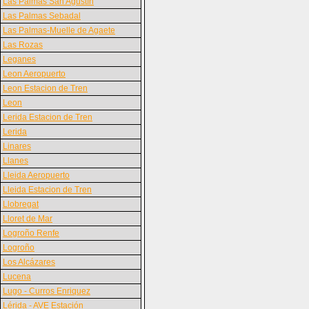
Las Palmas San Agustín
Las Palmas Sebadal
Las Palmas-Muelle de Agaete
Las Rozas
Leganes
Leon Aeropuerto
Leon Estacion de Tren
Leon
Lerida Estacion de Tren
Lerida
Linares
Llanes
Lleida Aeropuerto
Lleida Estacion de Tren
Llobregat
Lloret de Mar
Logroño Renfe
Logroño
Los Alcázares
Lucena
Lugo - Curros Enriquez
Lérida - AVE Estación