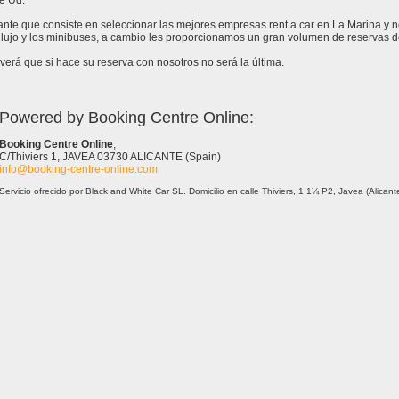
e Ud.
tante que consiste en seleccionar las mejores empresas rent a car en La Marina y 
lujo y los minibuses, a cambio les proporcionamos un gran volumen de reservas de
erá que si hace su reserva con nosotros no será la última.
Powered by Booking Centre Online:
Booking Centre Online
,
C/Thiviers 1, JAVEA 03730 ALICANTE (Spain)
info@booking-centre-online.com
Servicio ofrecido por Black and White Car SL. Domicilio en calle Thiviers, 1 1¼ P2, Javea (Alica