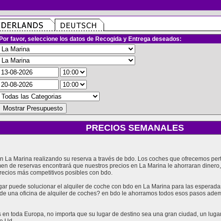
Por favor, seleccione los datos de Recogida y Entrega deseados:
PRECIOS SEMANALES
 en La Marina realizando su reserva a través de bdo. Los coches que ofrecemos pe
men de reservas encontrará que nuestros precios en La Marina le ahorraran diner
recios más competitivos posibles con bdo.
 puede solucionar el alquiler de coche con bdo en La Marina para las esperadas 
o de una oficina de alquiler de coches? en bdo le ahorramos todos esos pasos adem
en toda Europa, no importa que su lugar de destino sea una gran ciudad, un lugar t