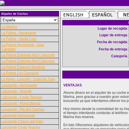
Alquiler de Coches
La Marina
Lugar de recogida
La Palma - Aeropuerto
Lugar de entrega
La Palma - Santa Cruz
Fecha de recogida
La Palma Aeropuerto - Islas
Canarias
Fecha de entrega
La Palma Entregas And Coleccion
Categoría
La Palma Entregas And Coleccion
La Palma Estacion Maritima
La Palma Los Cancajos
La Rioja - Logroño - Estación Tren
Lanzarote - Aeropuerto
VENTAJAS
Lanzarote - Arrecife
Ahorre dinero en el alquiler de su coche
Marina, pero gracias a nuestro gran volu
Lanzarote - Costa Teguise
buscando ya que intentamos ofrecer los p
Lanzarote - Playa Blanca
Hoy mismo desde la comodidad de su hogar
Lanzarote - Pto.del Carmen
el tiempo intentando contactar al teléfon
Lanzarote Aeropuerto
Marina tras reserva.
Lanzarote Charco del Palo
En bdo Ofrecemos alquileres de vehículos 
Lanzarote Costa Teguise