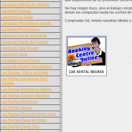
que disponemos de un proveedor cerca d
Lanzarote Entrega en Hoteles
No hay ningún truco, sino el trabajo cons
Lanzarote Famara
desde los compactos hasta los coches de 
Lanzarote La Santa
Compruebe Ud. mismo nuestras ofertas y v
Lanzarote Playa Blanca Puerto
Lanzarote Playa Blanca
Lanzarote Puerto de Arrecife
Lanzarote Puerto del Carmen
Lanzarote Villa Teguise
Lanzarote Yaiza
Lanzarote Órzola Puerto
Lanzarote-Muelle Playa Blanca
Las Palmas - Playa del Ingles
Las Palmas Aeropuerto Gran
Canaria
Las Palmas Entrega en Hoteles
Las Palmas Estacion Maritima
Las Palmas Meloneras
Las Palmas Mogan
Las Palmas Playa del Ingles Norte
Las Palmas Playa del Ingles
Las Palmas Puerto Rico