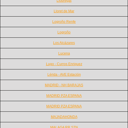
Llobregat
Lloret de Mar
Logroño Renfe
Logroño
Los Alcázares
Lucena
Lugo - Curros Enriquez
Lérida - AVE Estación
MADRID - NH BARAJAS
MADRID PZA ESPANA
MADRID PZA ESPANA
MAJADAHONDA
MALAGA RR STN