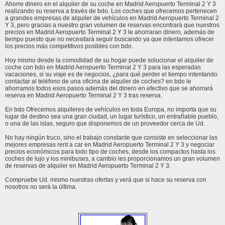
Ahorre dinero en el alquiler de su coche en Madrid Aeropuerto Terminal 2 Y 3
realizando su reserva a través de bdo. Los coches que ofrecemos pertenecen
a grandes empresas de alquiler de vehículos en Madrid Aeropuerto Terminal 2
Y 3, pero gracias a nuestro gran volumen de reservas encontrará que nuestros
precios en Madrid Aeropuerto Terminal 2 Y 3 le ahorraran dinero, además de
tiempo puesto que no necesitará seguir buscando ya que intentamos ofrecer
los precios más competitivos posibles con bdo.
Hoy mismo desde la comodidad de su hogar puede solucionar el alquiler de
coche con bdo en Madrid Aeropuerto Terminal 2 Y 3 para las esperadas
vacaciones, si su viaje es de negocios, ¿para qué perder el tiempo intentando
contactar al teléfono de una oficina de alquiler de coches? en bdo le
ahorramos todos esos pasos además del dinero en efectivo que se ahorrará
reserva en Madrid Aeropuerto Terminal 2 Y 3 tras reserva.
En bdo Ofrecemos alquileres de vehículos en toda Europa, no importa que su
lugar de destino sea una gran ciudad, un lugar turístico, un entrañable pueblo,
o una de las islas, seguro que disponemos de un proveedor cerca de Ud.
No hay ningún truco, sino el trabajo constante que consiste en seleccionar las
mejores empresas rent a car en Madrid Aeropuerto Terminal 2 Y 3 y negociar
precios económicos para todo tipo de coches, desde los compactos hasta los
coches de lujo y los minibuses, a cambio les proporcionamos un gran volumen
de reservas de alquiler en Madrid Aeropuerto Terminal 2 Y 3.
Compruebe Ud. mismo nuestras ofertas y verá que si hace su reserva con
nosotros no será la última.