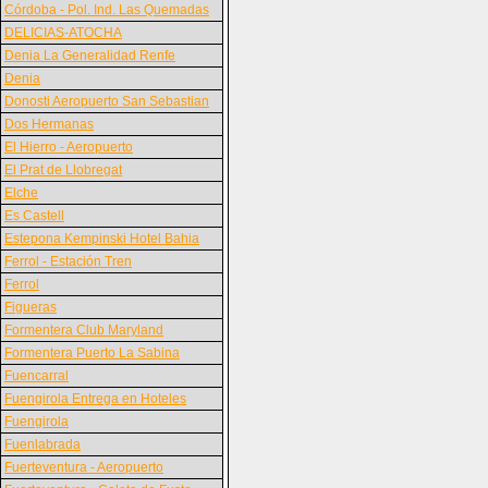
Córdoba - Pol. Ind. Las Quemadas
DELICIAS-ATOCHA
Denia La Generalidad Renfe
Denia
Donosti Aeropuerto San Sebastian
Dos Hermanas
El Hierro - Aeropuerto
El Prat de Llobregat
Elche
Es Castell
Estepona Kempinski Hotel Bahia
Ferrol - Estación Tren
Ferrol
Figueras
Formentera Club Maryland
Formentera Puerto La Sabina
Fuencarral
Fuengirola Entrega en Hoteles
Fuengirola
Fuenlabrada
Fuerteventura - Aeropuerto