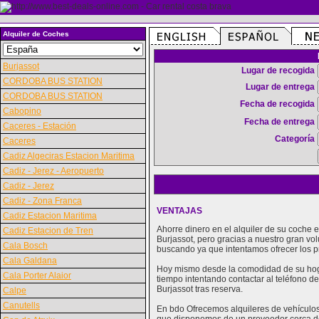
Alquiler de Coches
Burjassot
Lugar de recogida
CORDOBA BUS STATION
Lugar de entrega
CORDOBA BUS STATION
Fecha de recogida
Cabopino
Fecha de entrega
Caceres - Estación
Categoría
Caceres
Cadiz Algeciras Estacion Maritima
Cadiz - Jerez - Aeropuerto
Cadiz - Jerez
Cadiz - Zona Franca
VENTAJAS
Cadiz Estacion Maritima
Ahorre dinero en el alquiler de su coche
Cadiz Estacion de Tren
Burjassot, pero gracias a nuestro gran v
Cala Bosch
buscando ya que intentamos ofrecer los p
Cala Galdana
Hoy mismo desde la comodidad de su hogar
Cala Porter Alaior
tiempo intentando contactar al teléfono d
Burjassot tras reserva.
Calpe
Canutells
En bdo Ofrecemos alquileres de vehículos 