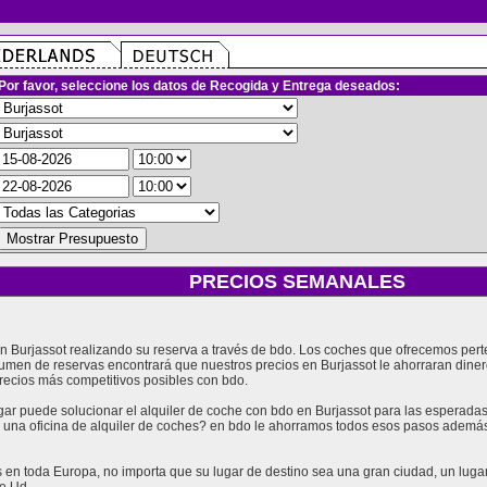
Por favor, seleccione los datos de Recogida y Entrega deseados:
PRECIOS SEMANALES
 en Burjassot realizando su reserva a través de bdo. Los coches que ofrecemos pe
olumen de reservas encontrará que nuestros precios en Burjassot le ahorraran din
recios más competitivos posibles con bdo.
 puede solucionar el alquiler de coche con bdo en Burjassot para las esperadas v
e una oficina de alquiler de coches? en bdo le ahorramos todos esos pasos además
en toda Europa, no importa que su lugar de destino sea una gran ciudad, un lugar t