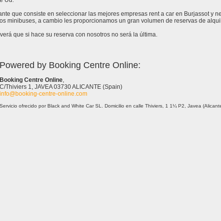
e Ud.
tante que consiste en seleccionar las mejores empresas rent a car en Burjassot y 
 los minibuses, a cambio les proporcionamos un gran volumen de reservas de alquil
erá que si hace su reserva con nosotros no será la última.
Powered by Booking Centre Online:
Booking Centre Online
,
C/Thiviers 1, JAVEA 03730 ALICANTE (Spain)
info@booking-centre-online.com
Servicio ofrecido por Black and White Car SL. Domicilio en calle Thiviers, 1 1¼ P2, Javea (Alica