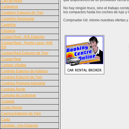
que disponemos de un proveedor cerca d
Cap de Atruix
Cartagena
No hay ningún truco, sino el trabajo cons
los compactos hasta los coches de lujo y
Castellon Estacion de Tren
Castellón Aeropuerto
Compruebe Ud. mismo nuestras ofertas y v
Castellón
Chiclana
Ciudad Real - AVE Estación
Ciudad Real - Puerto Llano -AVE
Est
Ciudad Real Estacion de Tren
Ciudad Real
Collado Villalba
Cordoba Estacion de Autobus
Cordoba Estacion de Tren
Cordoba Poligono Industrial
Cordoba Renfe
Cornella de Llobregat
Coslada
Coves Noves
Cuenca Estacion de Tren
Cádiz
Córdoba - Ave Estación