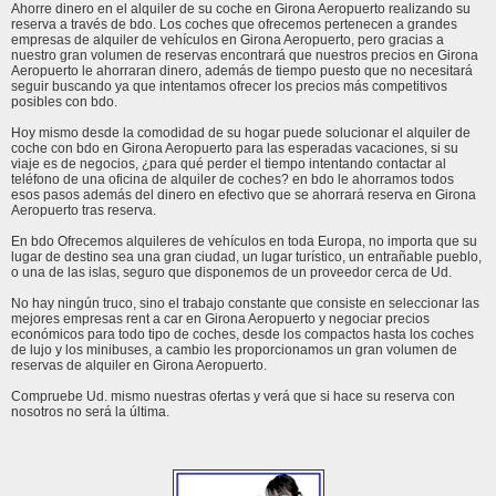
Ahorre dinero en el alquiler de su coche en Girona Aeropuerto realizando su
reserva a través de bdo. Los coches que ofrecemos pertenecen a grandes
empresas de alquiler de vehículos en Girona Aeropuerto, pero gracias a
nuestro gran volumen de reservas encontrará que nuestros precios en Girona
Aeropuerto le ahorraran dinero, además de tiempo puesto que no necesitará
seguir buscando ya que intentamos ofrecer los precios más competitivos
posibles con bdo.
Hoy mismo desde la comodidad de su hogar puede solucionar el alquiler de
coche con bdo en Girona Aeropuerto para las esperadas vacaciones, si su
viaje es de negocios, ¿para qué perder el tiempo intentando contactar al
teléfono de una oficina de alquiler de coches? en bdo le ahorramos todos
esos pasos además del dinero en efectivo que se ahorrará reserva en Girona
Aeropuerto tras reserva.
En bdo Ofrecemos alquileres de vehículos en toda Europa, no importa que su
lugar de destino sea una gran ciudad, un lugar turístico, un entrañable pueblo,
o una de las islas, seguro que disponemos de un proveedor cerca de Ud.
No hay ningún truco, sino el trabajo constante que consiste en seleccionar las
mejores empresas rent a car en Girona Aeropuerto y negociar precios
económicos para todo tipo de coches, desde los compactos hasta los coches
de lujo y los minibuses, a cambio les proporcionamos un gran volumen de
reservas de alquiler en Girona Aeropuerto.
Compruebe Ud. mismo nuestras ofertas y verá que si hace su reserva con
nosotros no será la última.