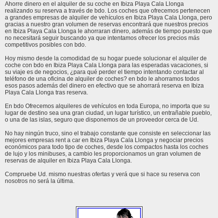
Ahorre dinero en el alquiler de su coche en Ibiza Playa Cala Llonga
realizando su reserva a través de bdo. Los coches que ofrecemos pertenecen
a grandes empresas de alquiler de vehículos en Ibiza Playa Cala Llonga, pero
gracias a nuestro gran volumen de reservas encontrará que nuestros precios
en Ibiza Playa Cala Llonga le ahorraran dinero, además de tiempo puesto que
no necesitará seguir buscando ya que intentamos ofrecer los precios más
competitivos posibles con bdo.
Hoy mismo desde la comodidad de su hogar puede solucionar el alquiler de
coche con bdo en Ibiza Playa Cala Llonga para las esperadas vacaciones, si
su viaje es de negocios, ¿para qué perder el tiempo intentando contactar al
teléfono de una oficina de alquiler de coches? en bdo le ahorramos todos
esos pasos además del dinero en efectivo que se ahorrará reserva en Ibiza
Playa Cala Llonga tras reserva.
En bdo Ofrecemos alquileres de vehículos en toda Europa, no importa que su
lugar de destino sea una gran ciudad, un lugar turístico, un entrañable pueblo,
o una de las islas, seguro que disponemos de un proveedor cerca de Ud.
No hay ningún truco, sino el trabajo constante que consiste en seleccionar las
mejores empresas rent a car en Ibiza Playa Cala Llonga y negociar precios
económicos para todo tipo de coches, desde los compactos hasta los coches
de lujo y los minibuses, a cambio les proporcionamos un gran volumen de
reservas de alquiler en Ibiza Playa Cala Llonga.
Compruebe Ud. mismo nuestras ofertas y verá que si hace su reserva con
nosotros no será la última.