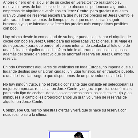
Ahorre dinero en el alquiler de su coche en Jerez Centro realizando su
reserva a través de bdo. Los coches que ofrecemos pertenecen a grandes
empresas de alquiler de vehículos en Jerez Centro, pero gracias a nuestro
gran volumen de reservas encontrará que nuestros precios en Jerez Centro le
ahorraran dinero, además de tiempo puesto que no necesitará seguir
buscando ya que intentamos ofrecer los precios más competitivos posibles
con bdo.
Hoy mismo desde la comodidad de su hogar puede solucionar el alquiler de
coche con bdo en Jerez Centro para las esperadas vacaciones, si su viaje es
de negocios, ¿para qué perder el tiempo intentando contactar al teléfono de
una oficina de alquiler de coches? en bdo le ahorramos todos esos pasos
además del dinero en efectivo que se ahorrará reserva en Jerez Centro tras
reserva.
En bdo Ofrecemos alquileres de vehículos en toda Europa, no importa que su
lugar de destino sea una gran ciudad, un lugar turístico, un entrañable pueblo,
o una de las islas, seguro que disponemos de un proveedor cerca de Ud.
No hay ningún truco, sino el trabajo constante que consiste en seleccionar las
mejores empresas rent a car en Jerez Centro y negociar precios económicos
para todo tipo de coches, desde los compactos hasta los coches de lujo y los
minibuses, a cambio les proporcionamos un gran volumen de reservas de
alquiler en Jerez Centro.
Compruebe Ud. mismo nuestras ofertas y verá que si hace su reserva con
nosotros no será la última.