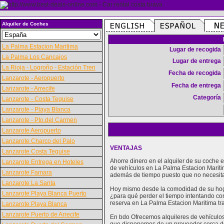
Alquiler de Coches
La Palma Estacion Maritima
Lugar de recogida
La Palma Los Cancajos
Lugar de entrega
La Rioja - Logroño - Estación Tren
Fecha de recogida
Lanzarote - Aeropuerto
Fecha de entrega
Lanzarote - Arrecife
Categoría
Lanzarote - Costa Teguise
Lanzarote - Playa Blanca
Lanzarote - Pto.del Carmen
Lanzarote Aeropuerto
Lanzarote Charco del Palo
VENTAJAS
Lanzarote Costa Teguise
Ahorre dinero en el alquiler de su coche
Lanzarote Entrega en Hoteles
de vehículos en La Palma Estacion Mariti
Lanzarote Famara
además de tiempo puesto que no necesitar
Lanzarote La Santa
Hoy mismo desde la comodidad de su hogar
Lanzarote Playa Blanca Puerto
¿para qué perder el tiempo intentando con
reserva en La Palma Estacion Maritima tra
Lanzarote Playa Blanca
Lanzarote Puerto de Arrecife
En bdo Ofrecemos alquileres de vehículos 