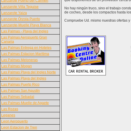
que disponemos de un proveedor cerca d
Lanzarote Puerto del Carmen
Lanzarote Villa Teguise
No hay ningún truco, sino el trabajo cons
de coches, desde los compactos hasta los
Lanzarote Yaiza
Lanzarote Órzola Puerto
Compruebe Ud. mismo nuestras ofertas y v
Lanzarote-Muelle Playa Blanca
Las Palmas - Playa del Ingles
Las Palmas Aeropuerto Gran
Canaria
Las Palmas Entrega en Hoteles
Las Palmas Estacion Maritima
Las Palmas Meloneras
Las Palmas Mogan
Las Palmas Playa del Ingles Norte
Las Palmas Playa del Ingles
Las Palmas Puerto Rico
Las Palmas San Agustín
Las Palmas Sebadal
Las Palmas-Muelle de Agaete
Las Rozas
Leganes
Leon Aeropuerto
Leon Estacion de Tren