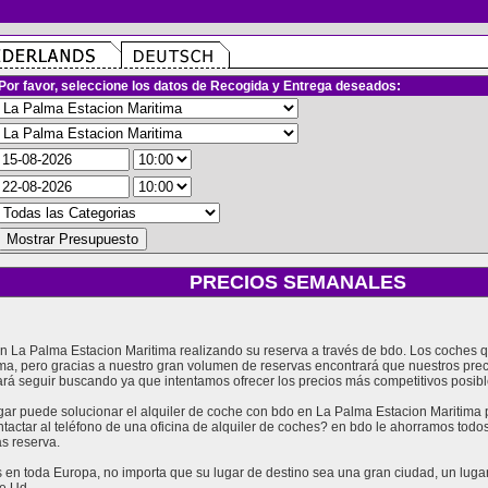
Por favor, seleccione los datos de Recogida y Entrega deseados:
PRECIOS SEMANALES
 en La Palma Estacion Maritima realizando su reserva a través de bdo. Los coches
ma, pero gracias a nuestro gran volumen de reservas encontrará que nuestros prec
á seguir buscando ya que intentamos ofrecer los precios más competitivos posibl
 puede solucionar el alquiler de coche con bdo en La Palma Estacion Maritima pa
tactar al teléfono de una oficina de alquiler de coches? en bdo le ahorramos tod
s reserva.
en toda Europa, no importa que su lugar de destino sea una gran ciudad, un lugar t