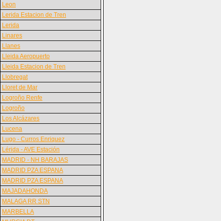
Leon
Lerida Estacion de Tren
Lerida
Linares
Llanes
Lleida Aeropuerto
Lleida Estacion de Tren
Llobregat
Lloret de Mar
Logroño Renfe
Logroño
Los Alcázares
Lucena
Lugo - Curros Enriquez
Lérida - AVE Estación
MADRID - NH BARAJAS
MADRID PZA ESPANA
MADRID PZA ESPANA
MAJADAHONDA
MALAGA RR STN
MARBELLA