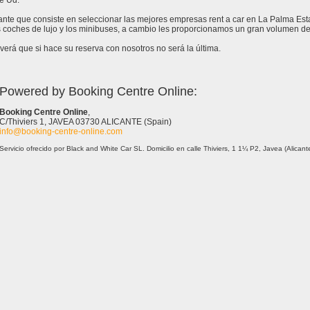
e Ud.
tante que consiste en seleccionar las mejores empresas rent a car en La Palma Es
 coches de lujo y los minibuses, a cambio les proporcionamos un gran volumen de 
erá que si hace su reserva con nosotros no será la última.
Powered by Booking Centre Online:
Booking Centre Online
,
C/Thiviers 1, JAVEA 03730 ALICANTE (Spain)
info@booking-centre-online.com
Servicio ofrecido por Black and White Car SL. Domicilio en calle Thiviers, 1 1¼ P2, Javea (Alica