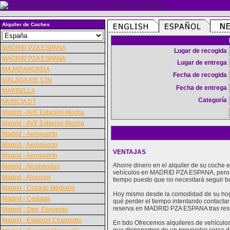
Alquiler de Coches
MADRID PZA ESPANA
Lugar de recogida
MADRID PZA ESPANA
Lugar de entrega
MAJADAHONDA
Fecha de recogida
MALAGA RR STN
Fecha de entrega
MARBELLA
Categoría
MURCIA DT
Madrid - AVE Estación Atocha
Madrid - AVE Estación Atocha
Madrid - Aeropuerto
Madrid - Aeropuerto
VENTAJAS
Madrid - Aeropuerto
Ahorre dinero en el alquiler de su coch
Madrid - Alcobendas
vehículos en MADRID PZA ESPANA, pero g
Madrid - Alcorcon
tiempo puesto que no necesitará seguir b
Madrid - Collado Mediano
Hoy mismo desde la comodidad de su hoga
Madrid - Coslada
qué perder el tiempo intentando contactar
reserva en MADRID PZA ESPANA tras res
Madrid - Dtor. Esquerdo
Madrid - Estación Chamartin
En bdo Ofrecemos alquileres de vehículos 