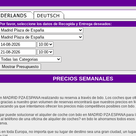
Por favor, seleccione los datos de Recogida y Entrega deseados:
PRECIOS SEMANALES
e en MADRID PZA ESPANA realizando su reserva a través de bdo. Los coches que o
racias a nuestro gran volumen de reservas encontrará que nuestros precios en
uscando ya que intentamos ofrecer los precios más competitivos posibles con bdo.
r puede solucionar el alquiler de coche con bdo en MADRID PZA ESPANA para las
 al teléfono de una oficina de alquiler de coches? en bdo le ahorramos todos eso
erva.
en toda Europa, no importa que su lugar de destino sea una gran ciudad, un lugar t