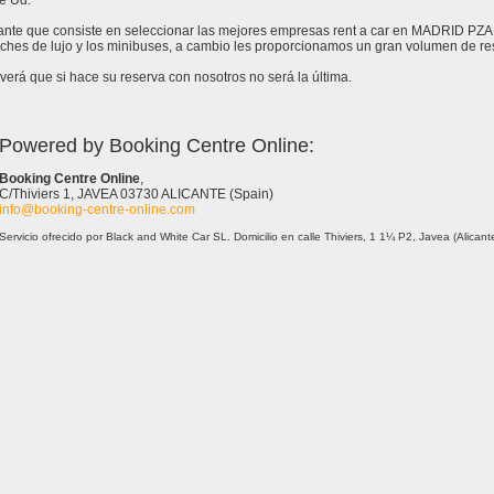
e Ud.
stante que consiste en seleccionar las mejores empresas rent a car en MADRID PZ
oches de lujo y los minibuses, a cambio les proporcionamos un gran volumen de 
erá que si hace su reserva con nosotros no será la última.
Powered by Booking Centre Online:
Booking Centre Online
,
C/Thiviers 1, JAVEA 03730 ALICANTE (Spain)
info@booking-centre-online.com
Servicio ofrecido por Black and White Car SL. Domicilio en calle Thiviers, 1 1¼ P2, Javea (Alica