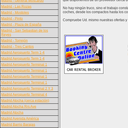
que disponemos de un proveedor cerca d
Madrid - General Moscardó
Madrid - Las Rozas
No hay ningún truco, sino el trabajo con
coches, desde los compactos hasta los c
Madrid - Mostoles
Madrid - Pinto
Compruebe Ud. mismo nuestras ofertas y v
Madrid - Plaza de España
Madrid - San Sebastian de los
Reyes
Madrid - Torrejón
Madrid - Tres Cantos
Madrid Aeropuerto Term 1-4
Madrid Aeropuerto Term 1-4
Madrid Aeropuerto Terminal 1
Madrid Aeropuerto Terminal 1
Madrid Aeropuerto Terminal 1
Madrid Aeropuerto Terminal 1
Madrid Aeropuerto Terminal 2 Y 3
Madrid Aeropuerto Terminal 4
Madrid Atocha (cerca estación)
Madrid Atocha Rrs Ave
Madrid Atocha
Madrid Avenida América
Madrid Barrio Barajas