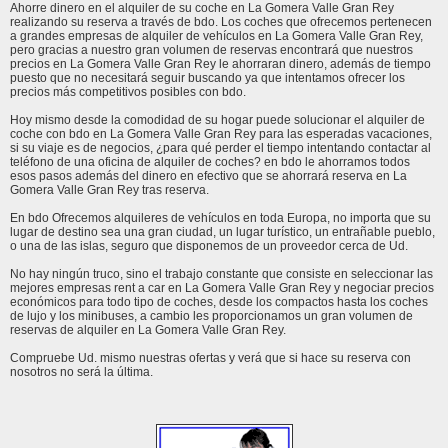
Ahorre dinero en el alquiler de su coche en La Gomera Valle Gran Rey
realizando su reserva a través de bdo. Los coches que ofrecemos pertenecen
a grandes empresas de alquiler de vehículos en La Gomera Valle Gran Rey,
pero gracias a nuestro gran volumen de reservas encontrará que nuestros
precios en La Gomera Valle Gran Rey le ahorraran dinero, además de tiempo
puesto que no necesitará seguir buscando ya que intentamos ofrecer los
precios más competitivos posibles con bdo.
Hoy mismo desde la comodidad de su hogar puede solucionar el alquiler de
coche con bdo en La Gomera Valle Gran Rey para las esperadas vacaciones,
si su viaje es de negocios, ¿para qué perder el tiempo intentando contactar al
teléfono de una oficina de alquiler de coches? en bdo le ahorramos todos
esos pasos además del dinero en efectivo que se ahorrará reserva en La
Gomera Valle Gran Rey tras reserva.
En bdo Ofrecemos alquileres de vehículos en toda Europa, no importa que su
lugar de destino sea una gran ciudad, un lugar turístico, un entrañable pueblo,
o una de las islas, seguro que disponemos de un proveedor cerca de Ud.
No hay ningún truco, sino el trabajo constante que consiste en seleccionar las
mejores empresas rent a car en La Gomera Valle Gran Rey y negociar precios
económicos para todo tipo de coches, desde los compactos hasta los coches
de lujo y los minibuses, a cambio les proporcionamos un gran volumen de
reservas de alquiler en La Gomera Valle Gran Rey.
Compruebe Ud. mismo nuestras ofertas y verá que si hace su reserva con
nosotros no será la última.