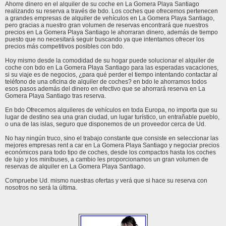
Ahorre dinero en el alquiler de su coche en La Gomera Playa Santiago
realizando su reserva a través de bdo. Los coches que ofrecemos pertenecen
a grandes empresas de alquiler de vehículos en La Gomera Playa Santiago,
pero gracias a nuestro gran volumen de reservas encontrará que nuestros
precios en La Gomera Playa Santiago le ahorraran dinero, además de tiempo
puesto que no necesitará seguir buscando ya que intentamos ofrecer los
precios más competitivos posibles con bdo.
Hoy mismo desde la comodidad de su hogar puede solucionar el alquiler de
coche con bdo en La Gomera Playa Santiago para las esperadas vacaciones,
si su viaje es de negocios, ¿para qué perder el tiempo intentando contactar al
teléfono de una oficina de alquiler de coches? en bdo le ahorramos todos
esos pasos además del dinero en efectivo que se ahorrará reserva en La
Gomera Playa Santiago tras reserva.
En bdo Ofrecemos alquileres de vehículos en toda Europa, no importa que su
lugar de destino sea una gran ciudad, un lugar turístico, un entrañable pueblo,
o una de las islas, seguro que disponemos de un proveedor cerca de Ud.
No hay ningún truco, sino el trabajo constante que consiste en seleccionar las
mejores empresas rent a car en La Gomera Playa Santiago y negociar precios
económicos para todo tipo de coches, desde los compactos hasta los coches
de lujo y los minibuses, a cambio les proporcionamos un gran volumen de
reservas de alquiler en La Gomera Playa Santiago.
Compruebe Ud. mismo nuestras ofertas y verá que si hace su reserva con
nosotros no será la última.