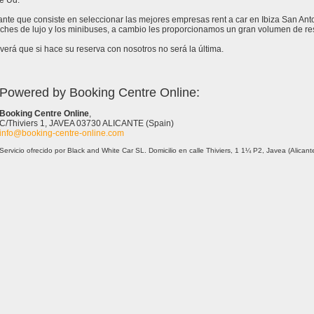
e Ud.
tante que consiste en seleccionar las mejores empresas rent a car en Ibiza San An
ches de lujo y los minibuses, a cambio les proporcionamos un gran volumen de res
erá que si hace su reserva con nosotros no será la última.
Powered by Booking Centre Online:
Booking Centre Online
,
C/Thiviers 1, JAVEA 03730 ALICANTE (Spain)
info@booking-centre-online.com
Servicio ofrecido por Black and White Car SL. Domicilio en calle Thiviers, 1 1¼ P2, Javea (Alica