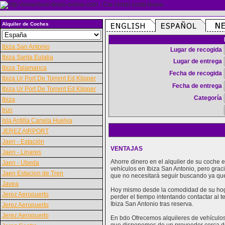
Alquiler de Coches
Ibiza San Antonio
Lugar de recogida
Ibiza Santa Eulalia
Lugar de entrega
Ibiza Talamanca
Fecha de recogida
Ibiza Ur Port De Torrent Ed Klipper
Fecha de entrega
Ibiza Ur Port De Torrent Ed Klipper
Categoría
Ibiza
Irun
Isla Antilla Canela Huelva
JEREZ AIRPORT
Jaen - Estación
VENTAJAS
Jaen - Linares
Ahorre dinero en el alquiler de su coche
Jaen - Ubeda
vehículos en Ibiza San Antonio, pero gra
Jaen Estacion de Tren
que no necesitará seguir buscando ya que
Javea
Hoy mismo desde la comodidad de su hogar
Jerez Aeropuerto
perder el tiempo intentando contactar al 
Ibiza San Antonio tras reserva.
Jerez Aeropuerto
Jerez Aeropuerto
En bdo Ofrecemos alquileres de vehículos 