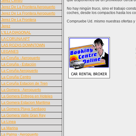
que disponemos de un proveedor cerca d
Jerez Centro
Jerez De La Frontera Aeropuerto
No hay ningún truco, sino el trabajo cons
coches, desde los compactos hasta los co
Jerez De La Frontera Aeropuerto
Jerez De La Frontera
Compruebe Ud. mismo nuestras ofertas y v
Jerez
L'ILLA DIAGONAL
LA CORUNA APT
LAS ROZAS DOWNTOWN
LEGANES
La Coruña - Aeropuerto
La Coruña - Estación
La Coruña Aeropuerto
La Coruña Centro
La Coruña Estacion de Tren
La Gomera - Aeropuerto
La Gomera Entrega en Hoteles
La Gomera Estacion Maritima
La Gomera Playa Santiago
La Gomera Valle Gran Rey
La Linea
La Marina
La Palma - Aeropuerto