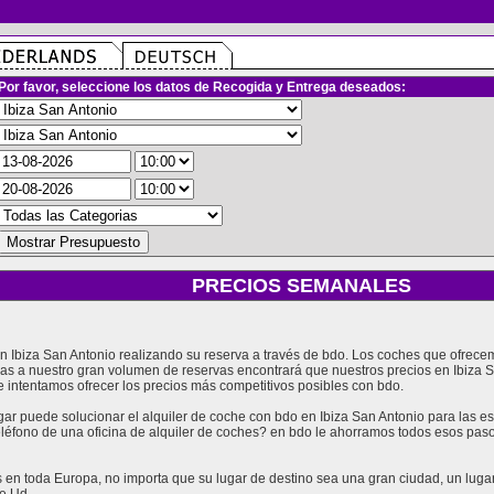
Por favor, seleccione los datos de Recogida y Entrega deseados:
PRECIOS SEMANALES
 en Ibiza San Antonio realizando su reserva a través de bdo. Los coches que ofre
cias a nuestro gran volumen de reservas encontrará que nuestros precios en Ibiza
 intentamos ofrecer los precios más competitivos posibles con bdo.
 puede solucionar el alquiler de coche con bdo en Ibiza San Antonio para las es
teléfono de una oficina de alquiler de coches? en bdo le ahorramos todos esos pas
en toda Europa, no importa que su lugar de destino sea una gran ciudad, un lugar t