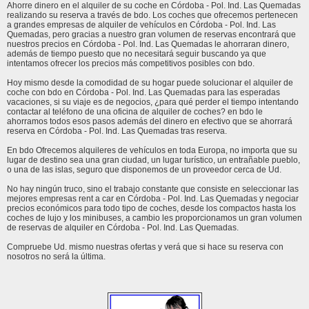
Ahorre dinero en el alquiler de su coche en Córdoba - Pol. Ind. Las Quemadas
realizando su reserva a través de bdo. Los coches que ofrecemos pertenecen
a grandes empresas de alquiler de vehículos en Córdoba - Pol. Ind. Las
Quemadas, pero gracias a nuestro gran volumen de reservas encontrará que
nuestros precios en Córdoba - Pol. Ind. Las Quemadas le ahorraran dinero,
además de tiempo puesto que no necesitará seguir buscando ya que
intentamos ofrecer los precios más competitivos posibles con bdo.
Hoy mismo desde la comodidad de su hogar puede solucionar el alquiler de
coche con bdo en Córdoba - Pol. Ind. Las Quemadas para las esperadas
vacaciones, si su viaje es de negocios, ¿para qué perder el tiempo intentando
contactar al teléfono de una oficina de alquiler de coches? en bdo le
ahorramos todos esos pasos además del dinero en efectivo que se ahorrará
reserva en Córdoba - Pol. Ind. Las Quemadas tras reserva.
En bdo Ofrecemos alquileres de vehículos en toda Europa, no importa que su
lugar de destino sea una gran ciudad, un lugar turístico, un entrañable pueblo,
o una de las islas, seguro que disponemos de un proveedor cerca de Ud.
No hay ningún truco, sino el trabajo constante que consiste en seleccionar las
mejores empresas rent a car en Córdoba - Pol. Ind. Las Quemadas y negociar
precios económicos para todo tipo de coches, desde los compactos hasta los
coches de lujo y los minibuses, a cambio les proporcionamos un gran volumen
de reservas de alquiler en Córdoba - Pol. Ind. Las Quemadas.
Compruebe Ud. mismo nuestras ofertas y verá que si hace su reserva con
nosotros no será la última.