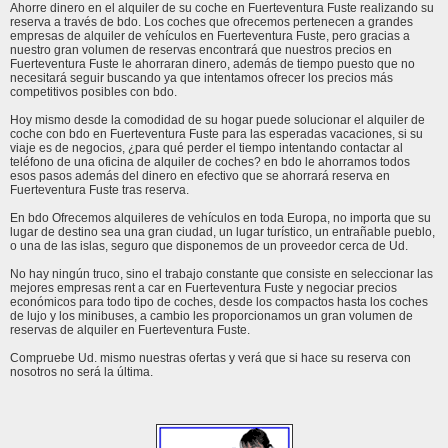
Ahorre dinero en el alquiler de su coche en Fuerteventura Fuste realizando su
reserva a través de bdo. Los coches que ofrecemos pertenecen a grandes
empresas de alquiler de vehículos en Fuerteventura Fuste, pero gracias a
nuestro gran volumen de reservas encontrará que nuestros precios en
Fuerteventura Fuste le ahorraran dinero, además de tiempo puesto que no
necesitará seguir buscando ya que intentamos ofrecer los precios más
competitivos posibles con bdo.
Hoy mismo desde la comodidad de su hogar puede solucionar el alquiler de
coche con bdo en Fuerteventura Fuste para las esperadas vacaciones, si su
viaje es de negocios, ¿para qué perder el tiempo intentando contactar al
teléfono de una oficina de alquiler de coches? en bdo le ahorramos todos
esos pasos además del dinero en efectivo que se ahorrará reserva en
Fuerteventura Fuste tras reserva.
En bdo Ofrecemos alquileres de vehículos en toda Europa, no importa que su
lugar de destino sea una gran ciudad, un lugar turístico, un entrañable pueblo,
o una de las islas, seguro que disponemos de un proveedor cerca de Ud.
No hay ningún truco, sino el trabajo constante que consiste en seleccionar las
mejores empresas rent a car en Fuerteventura Fuste y negociar precios
económicos para todo tipo de coches, desde los compactos hasta los coches
de lujo y los minibuses, a cambio les proporcionamos un gran volumen de
reservas de alquiler en Fuerteventura Fuste.
Compruebe Ud. mismo nuestras ofertas y verá que si hace su reserva con
nosotros no será la última.