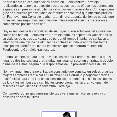
Ahorre dinero en el alquiler de su coche en Fuerteventura Corralejo
realizando su reserva a través de bdo. Los coches que ofrecemos pertenecen
a grandes empresas de alquiler de vehículos en Fuerteventura Corralejo, pero
gracias a nuestro gran volumen de reservas encontrará que nuestros precios
en Fuerteventura Corralejo le ahorraran dinero, además de tiempo puesto que
no necesitará seguir buscando ya que intentamos ofrecer los precios más
competitivos posibles con bdo.
Hoy mismo desde la comodidad de su hogar puede solucionar el alquiler de
coche con bdo en Fuerteventura Corralejo para las esperadas vacaciones, si
su viaje es de negocios, ¿para qué perder el tiempo intentando contactar al
teléfono de una oficina de alquiler de coches? en bdo le ahorramos todos
esos pasos además del dinero en efectivo que se ahorrará reserva en
Fuerteventura Corralejo tras reserva.
En bdo Ofrecemos alquileres de vehículos en toda Europa, no importa que su
lugar de destino sea una gran ciudad, un lugar turístico, un entrañable pueblo,
o una de las islas, seguro que disponemos de un proveedor cerca de Ud.
No hay ningún truco, sino el trabajo constante que consiste en seleccionar las
mejores empresas rent a car en Fuerteventura Corralejo y negociar precios
económicos para todo tipo de coches, desde los compactos hasta los coches
de lujo y los minibuses, a cambio les proporcionamos un gran volumen de
reservas de alquiler en Fuerteventura Corralejo.
Compruebe Ud. mismo nuestras ofertas y verá que si hace su reserva con
nosotros no será la última.