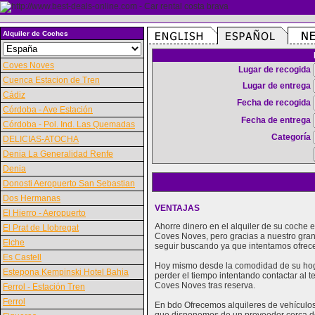
Alquiler de Coches
Coves Noves
Lugar de recogida
Cuenca Estacion de Tren
Lugar de entrega
Cádiz
Fecha de recogida
Córdoba - Ave Estación
Fecha de entrega
Córdoba - Pol. Ind. Las Quemadas
Categoría
DELICIAS-ATOCHA
Denia La Generalidad Renfe
Denia
Donosti Aeropuerto San Sebastian
Dos Hermanas
VENTAJAS
El Hierro - Aeropuerto
Ahorre dinero en el alquiler de su coche
El Prat de Llobregat
Coves Noves, pero gracias a nuestro gra
Elche
seguir buscando ya que intentamos ofrece
Es Castell
Hoy mismo desde la comodidad de su hoga
Estepona Kempinski Hotel Bahia
perder el tiempo intentando contactar al 
Coves Noves tras reserva.
Ferrol - Estación Tren
Ferrol
En bdo Ofrecemos alquileres de vehículos 