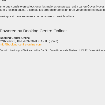
e Ud.
stante que consiste en seleccionar las mejores empresas rent a car en Coves Noves
lujo y los minibuses, a cambio les proporcionamos un gran volumen de reservas d
erá que si hace su reserva con nosotros no será la última.
Powered by Booking Centre Online:
Booking Centre Online
,
C/Thiviers 1, JAVEA 03730 ALICANTE (Spain)
info@booking-centre-online.com
Servicio ofrecido por Black and White Car SL. Domicilio en calle Thiviers, 1 1¼ P2, Javea (Alica