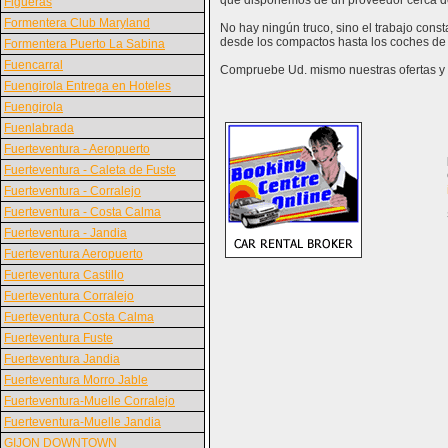
que disponemos de un proveedor cerca d
Figueras
Formentera Club Maryland
No hay ningún truco, sino el trabajo con
desde los compactos hasta los coches de 
Formentera Puerto La Sabina
Fuencarral
Compruebe Ud. mismo nuestras ofertas y v
Fuengirola Entrega en Hoteles
Fuengirola
Fuenlabrada
Fuerteventura - Aeropuerto
Fuerteventura - Caleta de Fuste
Fuerteventura - Corralejo
Fuerteventura - Costa Calma
Fuerteventura - Jandia
Fuerteventura Aeropuerto
Fuerteventura Castillo
Fuerteventura Corralejo
Fuerteventura Costa Calma
Fuerteventura Fuste
Fuerteventura Jandia
Fuerteventura Morro Jable
Fuerteventura-Muelle Corralejo
Fuerteventura-Muelle Jandia
GIJON DOWNTOWN