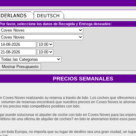
Por favor, seleccione los datos de Recogida y Entrega deseados:
PRECIOS SEMANALES
 en Coves Noves realizando su reserva a través de bdo. Los coches que ofrecemos
n volumen de reservas encontrará que nuestros precios en Coves Noves le ahorra
r los precios más competitivos posibles con bdo.
r puede solucionar el alquiler de coche con bdo en Coves Noves para las esperad
teléfono de una oficina de alquiler de coches? en bdo le ahorramos todos esos pas
en toda Europa, no importa que su lugar de destino sea una gran ciudad, un lugar t