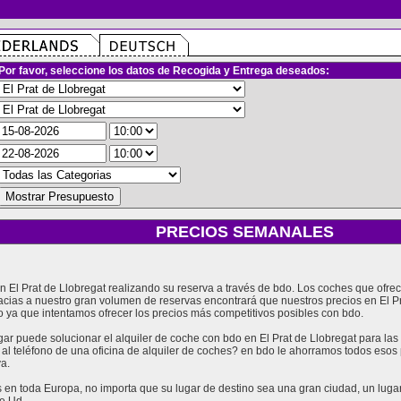
Por favor, seleccione los datos de Recogida y Entrega deseados:
PRECIOS SEMANALES
 en El Prat de Llobregat realizando su reserva a través de bdo. Los coches que of
racias a nuestro gran volumen de reservas encontrará que nuestros precios en El P
 ya que intentamos ofrecer los precios más competitivos posibles con bdo.
 puede solucionar el alquiler de coche con bdo en El Prat de Llobregat para las 
 al teléfono de una oficina de alquiler de coches? en bdo le ahorramos todos eso
va.
en toda Europa, no importa que su lugar de destino sea una gran ciudad, un lugar t