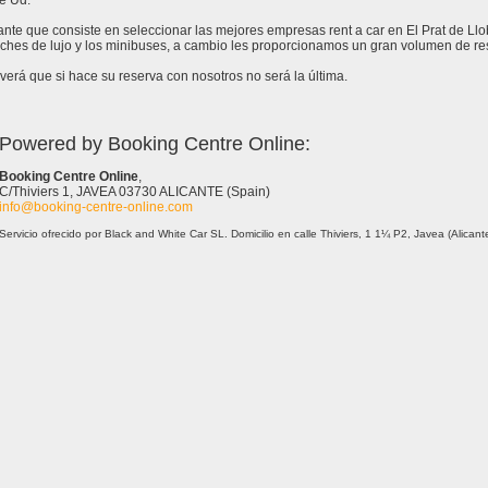
e Ud.
tante que consiste en seleccionar las mejores empresas rent a car en El Prat de Ll
ches de lujo y los minibuses, a cambio les proporcionamos un gran volumen de rese
erá que si hace su reserva con nosotros no será la última.
Powered by Booking Centre Online:
Booking Centre Online
,
C/Thiviers 1, JAVEA 03730 ALICANTE (Spain)
info@booking-centre-online.com
Servicio ofrecido por Black and White Car SL. Domicilio en calle Thiviers, 1 1¼ P2, Javea (Alica