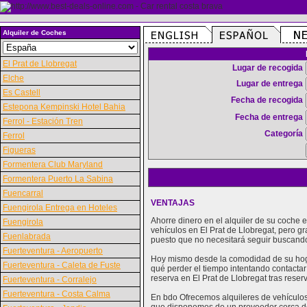
Alquiler de Coches
El Prat de Llobregat
Lugar de recogida
Elche
Lugar de entrega
Es Castell
Fecha de recogida
Estepona Kempinski Hotel Bahia
Fecha de entrega
Ferrol - Estación Tren
Categoría
Ferrol
Figueras
Formentera Club Maryland
Formentera Puerto La Sabina
Fuencarral
VENTAJAS
Fuengirola Entrega en Hoteles
Ahorre dinero en el alquiler de su coche
Fuengirola
vehículos en El Prat de Llobregat, pero g
Fuenlabrada
puesto que no necesitará seguir buscando
Fuerteventura - Aeropuerto
Hoy mismo desde la comodidad de su hogar
Fuerteventura - Caleta de Fuste
qué perder el tiempo intentando contactar
reserva en El Prat de Llobregat tras reser
Fuerteventura - Corralejo
Fuerteventura - Costa Calma
En bdo Ofrecemos alquileres de vehículos 