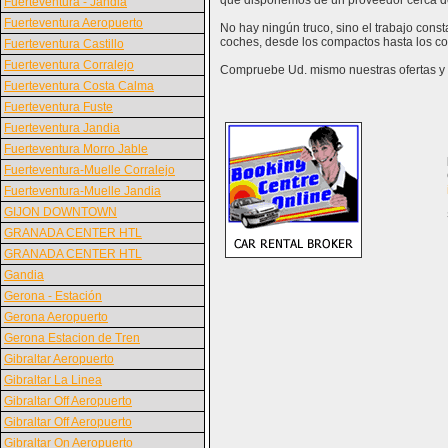
que disponemos de un proveedor cerca d
Fuerteventura - Jandia
Fuerteventura Aeropuerto
No hay ningún truco, sino el trabajo cons
coches, desde los compactos hasta los co
Fuerteventura Castillo
Fuerteventura Corralejo
Compruebe Ud. mismo nuestras ofertas y v
Fuerteventura Costa Calma
Fuerteventura Fuste
Fuerteventura Jandia
Fuerteventura Morro Jable
Fuerteventura-Muelle Corralejo
Fuerteventura-Muelle Jandia
GIJON DOWNTOWN
GRANADA CENTER HTL
GRANADA CENTER HTL
Gandia
Gerona - Estación
Gerona Aeropuerto
Gerona Estacion de Tren
Gibraltar Aeropuerto
Gibraltar La Linea
Gibraltar Off Aeropuerto
Gibraltar Off Aeropuerto
Gibraltar On Aeropuerto