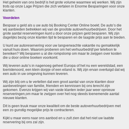
Het geheim van ons bedrijf is het grote volume waarmee wij werken. Wij zijn
trots op onze Lage Prijzen die zich vertalen in Enorme Besparingen voor onze
klanten.
Voordelen
Bespaar u geld als u uw auto bij Booking Center Online boekt. De auto’s die
wij aanbieden betrekken wij van de grootste autoverhuurbedrijven. Door het
grote aantal reserveringen kunt u door onze prijzen geld besparen. Wij zijn
dagelijks bezig onze klanten tijd te besparen en de laagste prijs aan te bieden.
U kunt uw autoreservering voor uw langverwachte vakantie nu gemakkelijk
vanuit huis doen. Waarom proberen om het verhuurbedrijf per telefoon te
bereiken? Wij besparen u al die rompslomp om maar te zwijgen over kosten
die u door online boeken voorkomt.
Wij leveren auto’s in nagenoeg geheel Europa of het nu een wereldstad, een
toeristenoord, een klein dorpje of een eiland is. Wij zijn ervan overtuigd dat wij
een auto in uw omgeving kunnen leveren.
Wij zijn blij om u te vertellen dat een groot aantal van onze klanten door
aanbevelingen van familie, frienden en kennissen bij ons terecht zijn
gekomen. Evenzo krijgen wij van vaste klanten ieder jaar weer opnieuw
reserveringen,om maar te zwijgen over het nog steeds toenemende aantal
nieuwe klanten.
Dit is geen truuk maar onze kwaliteit om de beste autoverhuurbedrijven met
een zo gunstig mogelijke prijs te contracteren.
Kijkt u maar eens naar ons aanbod en u zult zien dat het niet uw laatste
reservering bij ons zal zijn.