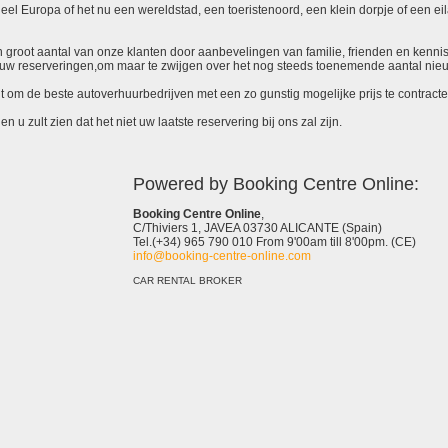
el Europa of het nu een wereldstad, een toeristenoord, een klein dorpje of een eila
 een groot aantal van onze klanten door aanbevelingen van familie, frienden en kenni
ieuw reserveringen,om maar te zwijgen over het nog steeds toenemende aantal nie
it om de beste autoverhuurbedrijven met een zo gunstig mogelijke prijs te contracte
 u zult zien dat het niet uw laatste reservering bij ons zal zijn.
Powered by Booking Centre Online:
Booking Centre Online
,
C/Thiviers 1, JAVEA 03730 ALICANTE (Spain)
Tel.(+34) 965 790 010 From 9'00am till 8'00pm. (CE)
info@booking-centre-online.com
CAR RENTAL BROKER