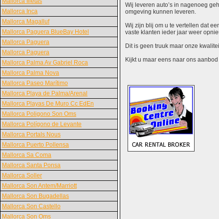
Mallorca Illetas
Wij leveren auto’s in nagenoeg gehe
Mallorca Inca
omgeving kunnen leveren.
Mallorca Magalluf
Wij zijn blij om u te vertellen dat
Mallorca Paguera BlueBay Hotel
vaste klanten ieder jaar weer opn
Mallorca Paguera
Dit is geen truuk maar onze kwalite
Mallorca Paguera
Kijkt u maar eens naar ons aanbod en
Mallorca Palma Av Gabriel Roca
Mallorca Palma Nova
Mallorca Paseo Marítimo
Mallorca Playa de Palma/Arenal
Mallorca Playas De Muro Cc EdEn
Mallorca Poligono Son Oms
Mallorca Polígono de Levante
Mallorca Portals Nous
Mallorca Puerto Pollensa
Mallorca Sa Coma
Mallorca Santa Ponsa
Mallorca Soller
Mallorca Son Antem/Marriott
Mallorca Son Bugadellas
Mallorca Son Castello
Mallorca Son Oms