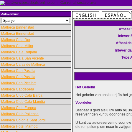
Autoverhuur
Mallorca Binnenstad
Afhaal 
Mallorca Binnenstad
Inlever 
Mallorca Cala Dor
Afhaal d
Mallorca Cala Millor
Inlever d
Mallorca Cala Ratjada
Type 
Mallorca Cala San Vicente
Mallorca Calas de Mallorca
Mallorca Can Pastilla
Mallorca Can Pastilla
Mallorca Can Picafort
Het Geheim
Mallorca Capdepera
Het geheim van ons bedrijf is het 
Mallorca Club Cala Barca
Mallorca Club Cala Mandia
Voordelen
Mallorca Club Europa
Bespaar u geld als u uw auto bij B
Mallorca Club Pollentia
reserveringen kunt u door onze prij
Mallorca Colonia Sant Jordi
U kunt uw autoreservering voor uw 
Mallorca Hotel Marriott
die rompslomp om maar te zwijgen 