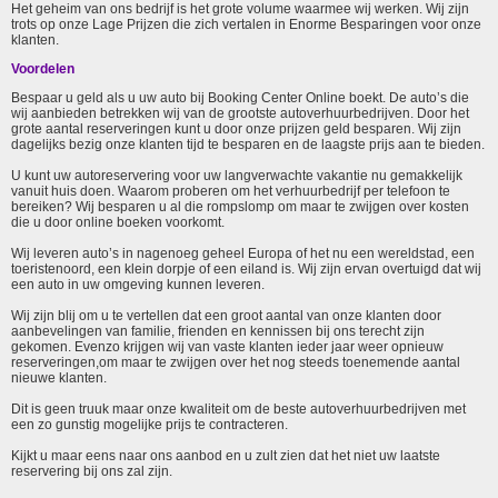
Het geheim van ons bedrijf is het grote volume waarmee wij werken. Wij zijn
trots op onze Lage Prijzen die zich vertalen in Enorme Besparingen voor onze
klanten.
Voordelen
Bespaar u geld als u uw auto bij Booking Center Online boekt. De auto’s die
wij aanbieden betrekken wij van de grootste autoverhuurbedrijven. Door het
grote aantal reserveringen kunt u door onze prijzen geld besparen. Wij zijn
dagelijks bezig onze klanten tijd te besparen en de laagste prijs aan te bieden.
U kunt uw autoreservering voor uw langverwachte vakantie nu gemakkelijk
vanuit huis doen. Waarom proberen om het verhuurbedrijf per telefoon te
bereiken? Wij besparen u al die rompslomp om maar te zwijgen over kosten
die u door online boeken voorkomt.
Wij leveren auto’s in nagenoeg geheel Europa of het nu een wereldstad, een
toeristenoord, een klein dorpje of een eiland is. Wij zijn ervan overtuigd dat wij
een auto in uw omgeving kunnen leveren.
Wij zijn blij om u te vertellen dat een groot aantal van onze klanten door
aanbevelingen van familie, frienden en kennissen bij ons terecht zijn
gekomen. Evenzo krijgen wij van vaste klanten ieder jaar weer opnieuw
reserveringen,om maar te zwijgen over het nog steeds toenemende aantal
nieuwe klanten.
Dit is geen truuk maar onze kwaliteit om de beste autoverhuurbedrijven met
een zo gunstig mogelijke prijs te contracteren.
Kijkt u maar eens naar ons aanbod en u zult zien dat het niet uw laatste
reservering bij ons zal zijn.